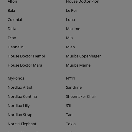
Alton
House Doctor Pion
Bala
Le Roi
Colonial
Luna
Delia
Maxime
Echo
Mib
Hannelin
Mien
House Doctor Hempi
Muubs Copenhagen
House Doctor Mara
Muubs Mame
Mykonos
NY11
Nordlux Artist
Sandrine
Nordlux Contina
Shoemaker Chair
Nordlux Lilly
S'il
Nordlux Strap
Tao
Norr11 Elephant
Tokio