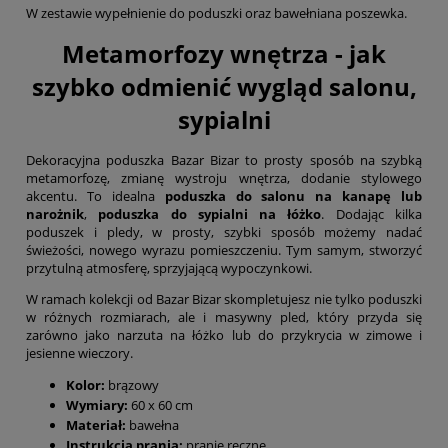
W zestawie wypełnienie do poduszki oraz bawełniana poszewka.
Metamorfozy wnętrza - jak
szybko odmienić wygląd salonu,
sypialni
Dekoracyjna poduszka Bazar Bizar to prosty sposób na szybką
metamorfozę, zmianę wystroju wnętrza, dodanie stylowego
akcentu. To idealna
poduszka do salonu na kanapę lub
narożnik
,
poduszka do sypialni na łóżko
. Dodając kilka
poduszek i pledy, w prosty, szybki sposób możemy nadać
świeżości, nowego wyrazu pomieszczeniu. Tym samym, stworzyć
przytulną atmosferę, sprzyjającą wypoczynkowi.
W ramach kolekcji od Bazar Bizar skompletujesz nie tylko poduszki
w różnych rozmiarach, ale i masywny pled, który przyda się
zarówno jako narzuta na łóżko lub do przykrycia w zimowe i
jesienne wieczory.
Kolor:
brązowy
Wymiary:
60 x 60 cm
Materiał:
bawełna
Instrukcja prania:
pranie ręczne