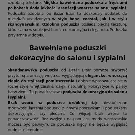
ozdobną teksturę.
Miękka bawełniana poduszka z frędzlami
po bokach doda lekkości aranżacji wnętrza salonu, sypialni.
Poduszka ozdobna od Bazar Bizar to doskonały dodatek do
mieszkań urządzonych
w stylu boho, coastal, jak i w stylu
skandynawskim
.
Ozdobna poduszka
posiada piękną teksturę,
która sama w sobie jest bardzo dekoracyjna i elegancka. Poduszka
przyjemna w dotyku.
Bawełniane poduszki
dekoracyjne do salonu i sypialni
Skandynawska poduszka
od Bazar Bizar pomoże stworzyć
przytulną aranżację wnętrza, wyglądającą
elegancko, wnoszącą
ciepło do stylizacji pomieszczenia
i dobrze wpasowującą się w
różne style wnętrzarskie, dzięki naturalnej kolorystyce w palety
barw ziemi. To ponadczasowa
poduszka dekoracyjna do salonu
i sypialni
.
Brak wzoru na poduszce ozdobnej
daje nieskończone
możliwości łączenia poduszki z innymi poszewkami i poduszkami
dekoracyjnymi, czy pledami. Co więcej, brak wzoru to
ponadczasowość. Bez względu na panujące mody wnętrzarskie
możesz być pewnym, że poduszka nigdy nie będzie wyglądać
nudnie i niemodnie.