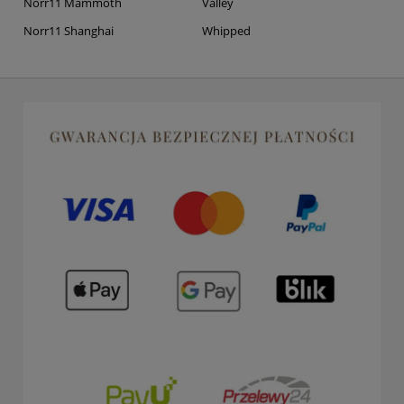
Norr11 Mammoth
Valley
Norr11 Shanghai
Whipped