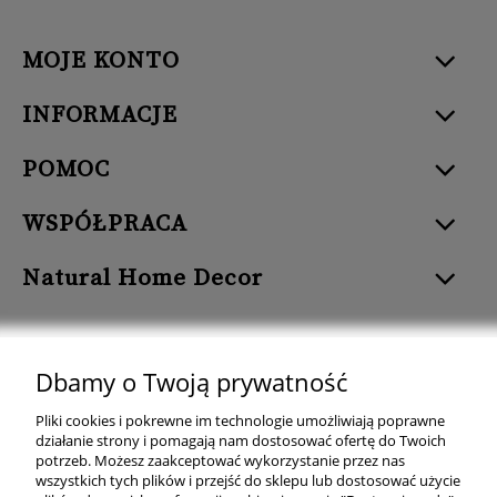
MOJE KONTO
INFORMACJE
POMOC
WSPÓŁPRACA
Natural Home Decor
Dbamy o Twoją prywatność
Natural Home Decor | E-mail: sklep at naturalhomedecor.pl | Tel.:
Pliki cookies i pokrewne im technologie umożliwiają poprawne
507 707 299
| NIP: 7971800592 | REGON: 381429127
działanie strony i pomagają nam dostosować ofertę do Twoich
potrzeb. Możesz zaakceptować wykorzystanie przez nas
Copyright © 2026 - Naturalhomedecor.pl
wszystkich tych plików i przejść do sklepu lub dostosować użycie