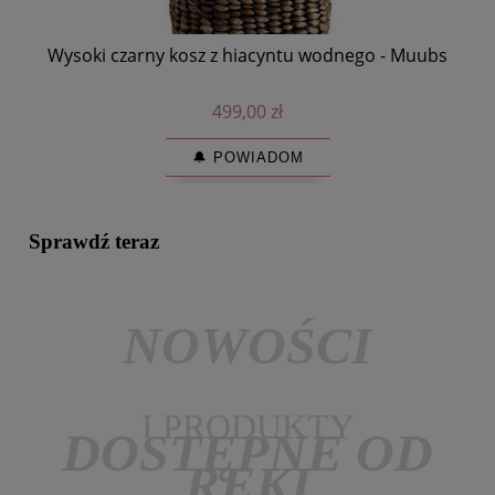
Wysoki czarny kosz z hiacyntu wodnego - Muubs
Cza
499,00 zł
🔔 POWIADOM
Sprawdź teraz
NOWOŚCI
I PRODUKTY
DOSTĘPNE OD
RĘKI