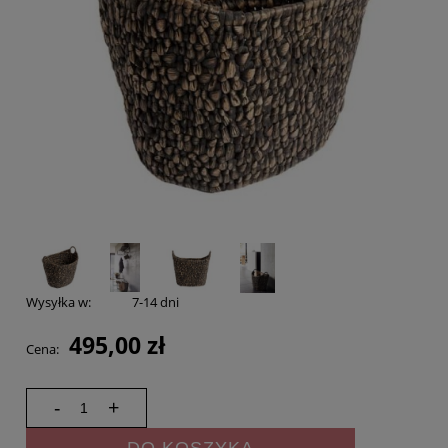
Wysyłka w:
7-14 dni
495,00 zł
Cena:
-
+
DO KOSZYKA