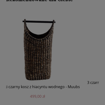
3 czarne prostokątne kosze z hiacyntu wodnego -
Cz
bs
Muubs
495,00 zł
DO KOSZYKA