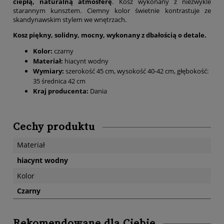
ciepłą, naturalną atmosferę
. Kosz wykonany z niezwykle
starannym kunsztem. Ciemny kolor świetnie kontrastuje ze
skandynawskim stylem we wnętrzach.
Kosz piękny, solidny, mocny, wykonany z dbałością o detale.
Kolor:
czarny
Materiał:
hiacynt wodny
Wymiary:
szerokość 45 cm, wysokość 40-42 cm, głębokość:
35 średnica 42 cm
Kraj producenta:
Dania
Cechy produktu
Materiał
hiacynt wodny
Kolor
Czarny
Rekomendowane dla Ciebie