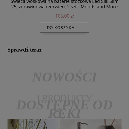
Świeca woskowa na baterie stożkowa Led Silk Slim
Ś
25, żurawinowa czerwień, 2 szt - Moods and More
105,00 zł
DO KOSZYKA
Sprawdź teraz
NOWOŚCI
I PRODUKTY
DOSTĘPNE OD
RĘKI