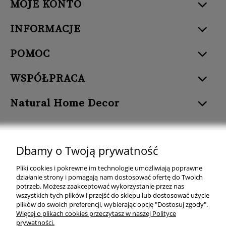
MOJE KONTO
INFORMACJE
POMOC
WSPÓŁPRACA
Natural Home Decor
Dbamy o Twoją prywatność
Natural Home Decor | E-mail: sklep at naturalhomedecor.pl | Tel.:
Pliki cookies i pokrewne im technologie umożliwiają poprawne
507 707 299
| NIP: 7971800592 | REGON: 381429127
działanie strony i pomagają nam dostosować ofertę do Twoich
potrzeb. Możesz zaakceptować wykorzystanie przez nas
Copyright © 2026 - Naturalhomedecor.pl
wszystkich tych plików i przejść do sklepu lub dostosować użycie
plików do swoich preferencji, wybierając opcję "Dostosuj zgody".
Więcej o plikach cookies przeczytasz w naszej Polityce
prywatności.