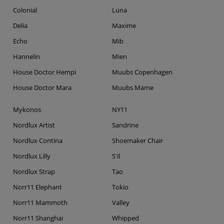
Colonial
Luna
Delia
Maxime
Echo
Mib
Hannelin
Mien
House Doctor Hempi
Muubs Copenhagen
House Doctor Mara
Muubs Mame
Mykonos
NY11
Nordlux Artist
Sandrine
Nordlux Contina
Shoemaker Chair
Nordlux Lilly
S'il
Nordlux Strap
Tao
Norr11 Elephant
Tokio
Norr11 Mammoth
Valley
Norr11 Shanghai
Whipped