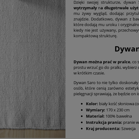
Dzięki swojej strukturze, dywan
wytrzymały
n
a długotrwałe uży
mu żywy wygląd, dodając przytul
znajdzie. Dodatkowo, dywan z ba
które dodają mu uroku i oryginal
kiedy nie jest używany, przechowy
kompaktową strukturę.
Dywan 
Dywan można prać w pralce
, co
prostu wrzuć go do pralki, wybierz 
w krótkim czasie.
Dywan Saro to nie tylko doskonały 
osób, które cenią zarówno estetykę
pielęgnacji sprawiają, że będzie 
Kolor:
biały kość słoniowa (o
Wymiary:
170 x 230 cm
Materiał:
100% bawełna
Instrukcja prania:
pranie w
Kraj producenta:
Szwecja