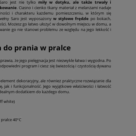
 Saro jest nie tylko
miły w dotyku, ale także trwały i
tkowanie
. Ciasno i cienko tkany materiał z melanżami nadaje
ności i charakteru każdemu pomieszczeniu, w którym się
wełny Saro jest wyposażony
w stylowe frędzle
po bokach,
ności. Możesz go łatwo ułożyć w dowolnym miejscu w domu, a
wanie go nie stanowi problemu ze względu na jego lekkość i
do prania w pralce
 sprawia, że jego pielęgnacja jest niezwykle łatwa i wygodna. Po
odpowiedni program i ciesz się świeżością i czystością dywanu
element dekoracyjny, ale również praktyczne rozwiązanie dla
, jak i funkcjonalność. Jego wyjątkowe właściwości i łatwość
on idealnym dodatkiem do każdego domu.
ff white)
 pralce 40°C