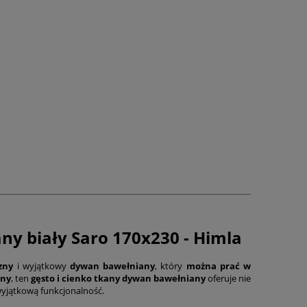
y biały Saro 170x230 - Himla
zny
i wyjątkowy
dywan bawełniany
, który
można prać w
łny
, ten
gęsto i cienko tkany dywan bawełniany
oferuje nie
 wyjątkową funkcjonalność.