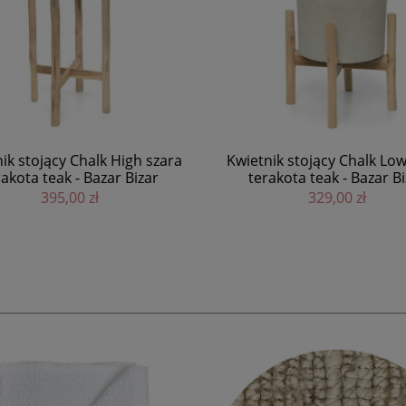
Biały stolik z pnia Tribe z dre
nik stojący Chalk Low szara
Bazar Bizar
rakota teak - Bazar Bizar
899,00 zł
329,00 zł
DO KOSZYKA