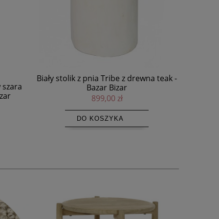
wna teak -
Dywan jutowy Natur Sand 100x200 -
Finarte
699,00 zł
DO KOSZYKA