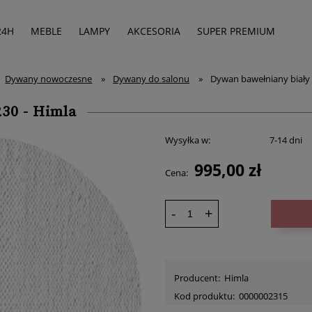
24H
MEBLE
LAMPY
AKCESORIA
SUPER PREMIUM
Dywany nowoczesne
»
Dywany do salonu
»
Dywan bawełniany biały 
30 - Himla
Wysyłka w:
7-14 dni
995,00 zł
Cena:
-
+
Producent:
Himla
Kod produktu:
0000002315