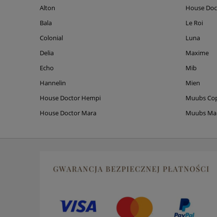
Alton
House Doc
Bala
Le Roi
Colonial
Luna
Delia
Maxime
Echo
Mib
Hannelin
Mien
House Doctor Hempi
Muubs Co
House Doctor Mara
Muubs M