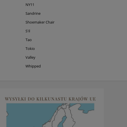
NY11
Sandrine
Shoemaker Chair
S'il
Tao
Tokio
Valley
Whipped