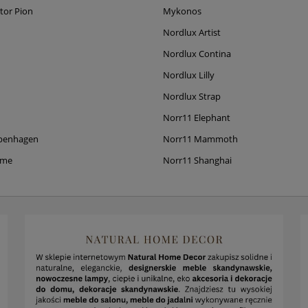
tor Pion
Mykonos
Nordlux Artist
Nordlux Contina
Nordlux Lilly
Nordlux Strap
Norr11 Elephant
penhagen
Norr11 Mammoth
ame
Norr11 Shanghai