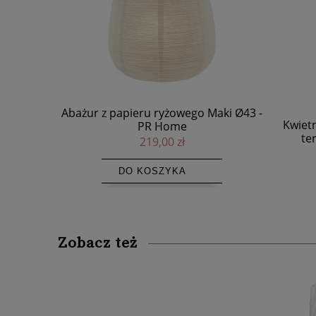
Maki Ø43 -
Kwietnik stojący Chalk High szara
Kwiet
terakota teak - Bazar Bizar
te
395,00 zł
Zobacz też