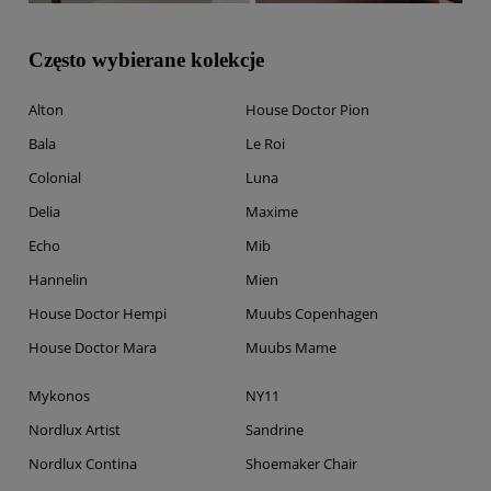
Często wybierane kolekcje
Alton
House Doctor Pion
Bala
Le Roi
Colonial
Luna
Delia
Maxime
Echo
Mib
Hannelin
Mien
House Doctor Hempi
Muubs Copenhagen
House Doctor Mara
Muubs Mame
Mykonos
NY11
Nordlux Artist
Sandrine
Nordlux Contina
Shoemaker Chair