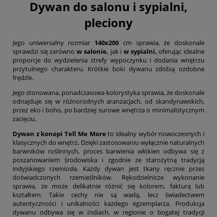
Dywan do salonu i sypialni,
pleciony
Jego uniwersalny rozmiar
140x200
cm sprawia, że doskonale
sprawdzi się zarówno
w salonie,
jak i
w sypialni,
oferując idealne
proporcje do wydzielenia strefy wypoczynku i dodania wnętrzu
przytulnego charakteru. Krótkie boki dywanu zdobią ozdobne
frędzle.
Jego stonowana, ponadczasowa kolorystyka sprawia, że doskonale
odnajduje się w różnorodnych aranżacjach, od skandynawskich,
przez eko i boho, po bardziej surowe wnętrza o minimalistycznym
zacięciu.
Dywan z konopi Tell Me More
to idealny wybór nowoczesnych i
klasycznych do wnętrz
.
Dzięki zastosowaniu wyłącznie naturalnych
barwników roślinnych, proces barwienia włókien odbywa się z
poszanowaniem środowiska i zgodnie ze starożytną tradycją
indyjskiego rzemiosła. Każdy dywan jest tkany ręcznie przez
doświadczonych rzemieślników. Rękodzielnicze wykonanie
sprawia, że może delikatnie różnić się kolorem, fakturą lub
kształtem. Takie cechy nie są wadą, lecz świadectwem
autentyczności i unikalności każdego egzemplarza. Produkcja
dywanu odbywa się w Indiach, w regionie o bogatej tradycji