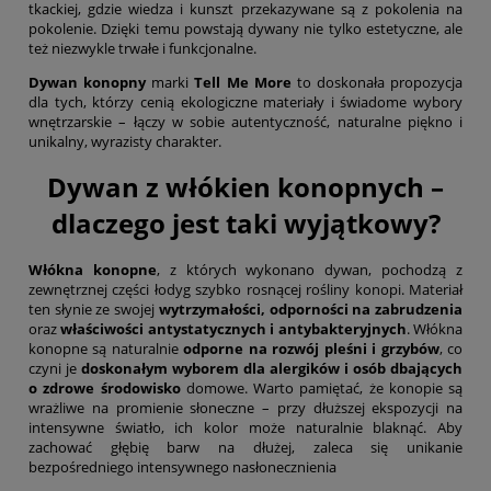
tkackiej, gdzie wiedza i kunszt przekazywane są z pokolenia na
pokolenie. Dzięki temu powstają dywany nie tylko estetyczne, ale
też niezwykle trwałe i funkcjonalne.
Dywan konopny
marki
Tell Me More
to doskonała propozycja
dla tych, którzy cenią ekologiczne materiały i świadome wybory
wnętrzarskie – łączy w sobie autentyczność, naturalne piękno i
unikalny, wyrazisty charakter.
Dywan z włókien konopnych –
dlaczego jest taki wyjątkowy?
Włókna konopne
, z których wykonano dywan, pochodzą z
zewnętrznej części łodyg szybko rosnącej rośliny konopi. Materiał
ten słynie ze swojej
wytrzymałości, odporności na zabrudzenia
oraz
właściwości antystatycznych i antybakteryjnych
. Włókna
konopne są naturalnie
odporne na rozwój pleśni i grzybów
, co
czyni je
doskonałym wyborem dla alergików i osób dbających
o zdrowe środowisko
domowe. Warto pamiętać, że konopie są
wrażliwe na promienie słoneczne – przy dłuższej ekspozycji na
intensywne światło, ich kolor może naturalnie blaknąć. Aby
zachować głębię barw na dłużej, zaleca się unikanie
bezpośredniego intensywnego nasłonecznienia