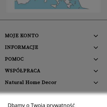
MOJE KONTO
INFORMACJE
POMOC
WSPÓŁPRACA
Natural Home Decor
Dbamy o Twoją prywatność