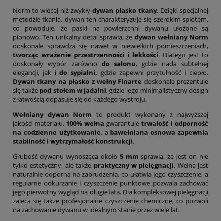
Norm to więcej niż zwykły
dywan płasko tkany
. Dzięki specjalnej
metodzie tkania, dywan ten charakteryzuje się szerokim splotem,
co powoduje, że paski na powierzchni dywanu ułożone są
pionowo. Ten unikalny detal sprawia, że
dywan wełniany Norm
doskonale sprawdza się nawet w niewielkich pomieszczeniach,
tworząc wrażenie przestrzenności i lekkości
. Dlatego jest to
doskonały wybór zarówno
do salonu
, gdzie nada subtelnej
elegancji, jak i
do sypialni,
gdzie zapewni przytulność i ciepło.
Dywan tkany na płasko z wełny Finarte
doskonale prezentuje
się także
pod stołem w jadalni
, gdzie jego minimalistyczny design
z łatwością dopasuje się do każdego wystroju.
Wełniany dywan Norm
to produkt wykonany z najwyższej
jakości materiału.
100% wełna
gwarantuje
trwałość i odporność
na codzienne użytkowanie
, a
bawełniana osnowa zapewnia
stabilność i wytrzymałość konstrukcji
.
Grubość dywanu wynosząca około
5 mm
sprawia, że jest on nie
tylko estetyczny, ale także
praktyczny w pielęgnacji
. Wełna jest
naturalnie odporna na zabrudzenia, co ułatwia jego czyszczenie, a
regularne odkurzanie i czyszczenie punktowe pozwala zachować
jego pierwotny wygląd na długie lata. Dla kompleksowej pielęgnacji
zaleca się także profesjonalne czyszczenie chemiczne, co pozwoli
na zachowanie dywanu w idealnym stanie przez wiele lat.