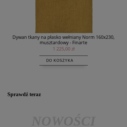
,
Dywan tkany na płasko wełniany Norm 200x300,
N
musztardowy - Finarte
1 875,00 zł
DO KOSZYKA
Sprawdź teraz
NOWOŚCI