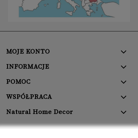
MOJE KONTO
INFORMACJE
POMOC
WSPÓŁPRACA
Natural Home Decor