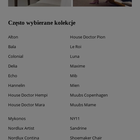
Często wybierane kolekcje
Alton
House Doctor Pion
Bala
Le Roi
Colonial
Luna
Delia
Maxime
Echo
Mib
Hannelin
Mien
House Doctor Hempi
Muubs Copenhagen
House Doctor Mara
Muubs Mame
Mykonos
NY11
Nordlux Artist
Sandrine
Nordlux Contina
Shoemaker Chair