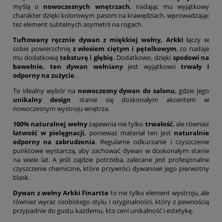
myślą o
nowoczesnych wnętrzach
, nadając mu wyjątkowy
charakter dzięki kolorowym pasom na krawędziach, wprowadzając
też element subtelnych asymetrii na rogach.
Tuftowany ręcznie dywan z miękkiej wełny, Arkki
łączy w
sobie powierzchnię
z włosiem ciętym i pętelkowym
, co nadaje
mu dodatkową
teksturę i głębię.
Dodatkowo, dzięki
spodowi na
bawełnie, ten dywan wełniany
jest wyjątkowo
trwały i
odporny na zużycie
.
To idealny wybór na
nowoczesny dywan do salonu
, gdzie jego
unikalny design
stanie się doskonałym akcentem w
nowoczesnym wystroju wnętrza.
100% naturalnej wełny
zapewnia nie tylko
trwałość
, ale również
łatwość w pielęgnacji,
ponieważ materiał ten jest
naturalnie
odporny na zabrudzenia
. Regularne odkurzanie i czyszczenie
punktowe wystarczą, aby zachować dywan w doskonałym stanie
na wiele lat. A jeśli zajdzie potrzeba, zalecane jest profesjonalne
czyszczenie chemiczne, które przywróci dywanowi jego pierwotny
blask.
Dywan z wełny Arkki Finartte
to nie tylko element wystroju, ale
również wyraz osobistego stylu i oryginalności, który z pewnością
przypadnie do gustu każdemu, kto ceni unikalność i estetykę.