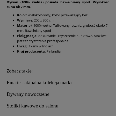
Dywan (100% wełna) posiada bawełniany spód. Wysokość
runa ok 7 mm
.
Kolor:
wielokolorowy, kolor przeważający beż
Wymiary:
200 x 300 cm
Materiał:
100% wełna. Tuftowany ręcznie, grubość około 7
mm. Bawełniany spód
Pielęgnacja:
odkurzanie i czyszczenie punktowe. Możliwe
jest też czyszczenie profesjonalne
Uwagi:
tkany w Indiach
Kraj producenta:
Finlandia
Zobacz także:
Finarte - aktualna kolekcja marki
Dywany nowoczesne
Stoliki kawowe do salonu