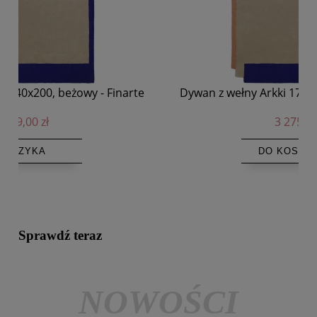
e
Dywan z wełny Arkki 170x240, beżowy - Finarte
St
3 275,00 zł
DO KOSZYKA
Sprawdź teraz
NOWOŚCI