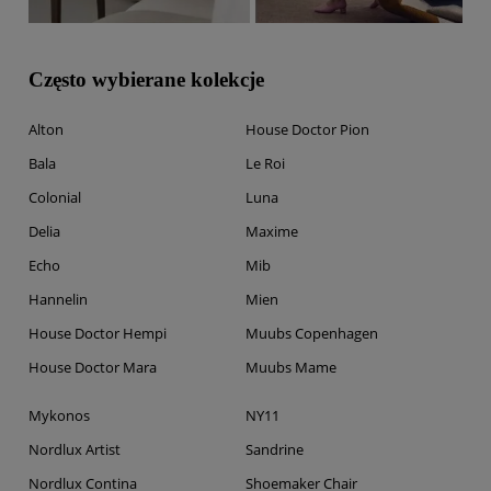
Często wybierane kolekcje
Alton
House Doctor Pion
Bala
Le Roi
Colonial
Luna
Delia
Maxime
Echo
Mib
Hannelin
Mien
House Doctor Hempi
Muubs Copenhagen
House Doctor Mara
Muubs Mame
Mykonos
NY11
Nordlux Artist
Sandrine
Nordlux Contina
Shoemaker Chair