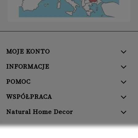
MOJE KONTO
INFORMACJE
POMOC
WSPÓŁPRACA
Natural Home Decor