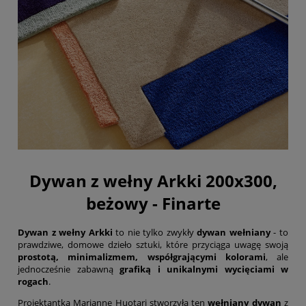
Dywan z wełny Arkki 200x300,
beżowy - Finarte
Dywan z wełny Arkki
to nie tylko zwykły
dywan wełniany
- to
prawdziwe, domowe dzieło sztuki, które przyciąga uwagę swoją
prostotą, minimalizmem, współgrającymi kolorami
, ale
jednocześnie zabawną
grafiką i unikalnymi wycięciami w
rogach
.
Projektantka Marianne Huotari stworzyła ten
wełniany dywan
z