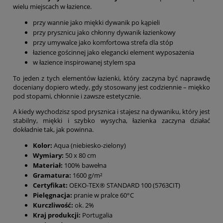
wielu miejscach w łazience.
przy wannie jako miękki dywanik po kąpieli
przy prysznicu jako chłonny dywanik łazienkowy
przy umywalce jako komfortowa strefa dla stóp
łazience gościnnej jako elegancki element wyposażenia
w łazience inspirowanej stylem spa
To jeden z tych elementów łazienki, który zaczyna być naprawdę
doceniany dopiero wtedy, gdy stosowany jest codziennie – miękko
pod stopami, chłonnie i zawsze estetycznie.
A kiedy wychodzisz spod prysznica i stajesz na dywaniku, który jest
stabilny, miękki i szybko wysycha, łazienka zaczyna działać
dokładnie tak, jak powinna.
Kolor:
Aqua (niebiesko-zielony)
Wymiary:
50 x 80 cm
Materiał:
100% bawełna
Gramatura:
1600 g/m²
Certyfikat:
OEKO-TEX® STANDARD 100 (5763CIT)
Pielęgnacja:
pranie w pralce 60°C
Kurczliwość:
ok. 2%
Kraj produkcji:
Portugalia