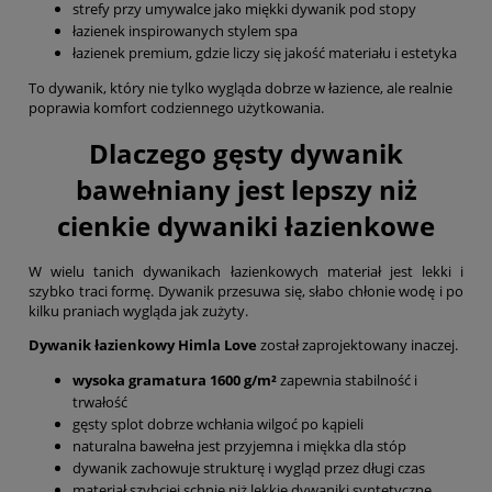
strefy przy umywalce jako miękki dywanik pod stopy
łazienek inspirowanych stylem spa
łazienek premium, gdzie liczy się jakość materiału i estetyka
To dywanik, który nie tylko wygląda dobrze w łazience, ale realnie
poprawia komfort codziennego użytkowania.
Dlaczego gęsty dywanik
bawełniany jest lepszy niż
cienkie dywaniki łazienkowe
W wielu tanich dywanikach łazienkowych materiał jest lekki i
szybko traci formę. Dywanik przesuwa się, słabo chłonie wodę i po
kilku praniach wygląda jak zużyty.
Dywanik łazienkowy Himla Love
został zaprojektowany inaczej.
wysoka gramatura 1600 g/m²
zapewnia stabilność i
trwałość
gęsty splot dobrze wchłania wilgoć po kąpieli
naturalna bawełna jest przyjemna i miękka dla stóp
dywanik zachowuje strukturę i wygląd przez długi czas
materiał szybciej schnie niż lekkie dywaniki syntetyczne