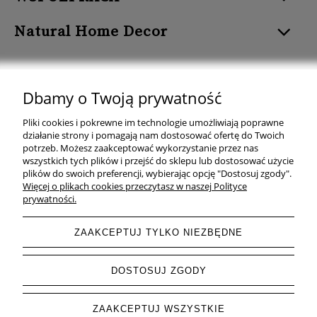
Natural Home Decor
Dbamy o Twoją prywatność
Natural Home Decor | E-mail: sklep at naturalhomedecor.pl | Tel.:
Pliki cookies i pokrewne im technologie umożliwiają poprawne
507 707 299
| NIP: 7971800592 | REGON: 381429127
działanie strony i pomagają nam dostosować ofertę do Twoich
potrzeb. Możesz zaakceptować wykorzystanie przez nas
Copyright © 2026 - Naturalhomedecor.pl
wszystkich tych plików i przejść do sklepu lub dostosować użycie
plików do swoich preferencji, wybierając opcję "Dostosuj zgody".
Więcej o plikach cookies przeczytasz w naszej Polityce
prywatności.
pokaż pełną wersję strony
ZAAKCEPTUJ TYLKO NIEZBĘDNE
Sklep internetowy Shoper.pl
DOSTOSUJ ZGODY
ZAAKCEPTUJ WSZYSTKIE