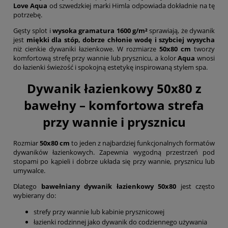
Love Aqua
od szwedzkiej marki Himla odpowiada dokładnie na tę
potrzebę.
Gęsty splot i
wysoka gramatura 1600 g/m²
sprawiają, że dywanik
jest
miękki dla stóp, dobrze chłonie wodę i szybciej wysycha
niż cienkie dywaniki łazienkowe. W rozmiarze
50x80 cm
tworzy
komfortową strefę przy wannie lub prysznicu, a kolor
Aqua
wnosi
do łazienki świeżość i spokojną estetykę inspirowaną stylem spa.
Dywanik łazienkowy 50x80 z
bawełny – komfortowa strefa
przy wannie i prysznicu
Rozmiar
50x80 cm
to jeden z najbardziej funkcjonalnych formatów
dywaników łazienkowych. Zapewnia wygodną przestrzeń pod
stopami po kąpieli i dobrze układa się przy wannie, prysznicu lub
umywalce.
Dlatego
bawełniany dywanik łazienkowy 50x80
jest często
wybierany do:
strefy przy wannie lub kabinie prysznicowej
łazienki rodzinnej jako dywanik do codziennego używania