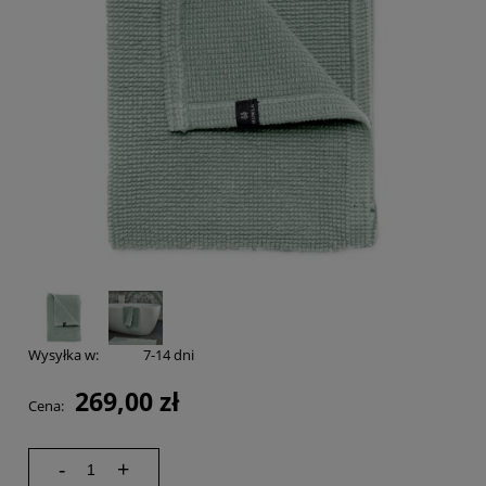
Wysyłka w:
7-14 dni
269,00 zł
Cena:
-
+