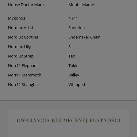
House Doctor Mara
Muubs Mame
Mykonos
NY11
Nordlux Artist
Sandrine
Nordlux Contina
Shoemaker Chair
Nordlux Lilly
S'il
Nordlux Strap
Tao
Norr11 Elephant
Tokio
Norr11 Mammoth
Valley
Norr11 Shanghai
Whipped