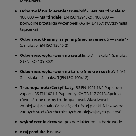
Möbelfakta
Odporność na ścieranie/ trwałość - Test Martindale’a:
100 000 —
Martindale
(EN ISO 12947-2) , 100 000 —
podwójne przetarcia wyzenbeek (ASTM D4157) (wytrzymała
tapicerka)
Odporność tkaniny na pilling (mechacenie):
5 — skala 1-
5, maks. 5 (EN ISO 12945-2)
Odporność wybarwień na światło:
5-7 — skala 1-8, maks.
8 (EN ISO 105-B02)
Odporność wybarwień na tarcie (mokre i suche):
4-5/4-
5 — skala 1-5, maks. 5 (EN ISO 105x12)
Trudnopalność/Certyfikaty:
BS EN 1021 1&2 Papierosy i
zapałki, BS EN 1021-1 Papierosy, CA TB 117-2013, Spełnia
również inne normy trudnopalności. Właściwości
zmniejszające palność zależą od użytej pianki. Nie zawiera
żadnych środków chemicznych zmniejszających palność.
Wykończenie drewna:
pokryte lakierem na bazie wody
Kraj produkcji:
Łotwa