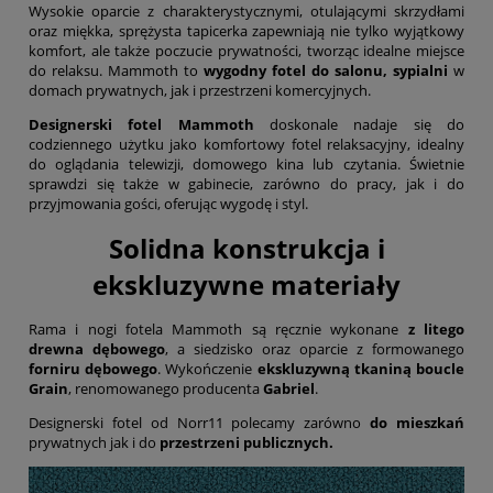
Wysokie oparcie z charakterystycznymi, otulającymi skrzydłami
oraz miękka, sprężysta tapicerka zapewniają nie tylko wyjątkowy
komfort, ale także poczucie prywatności, tworząc idealne miejsce
do relaksu. Mammoth to
wygodny fotel do salonu, sypialni
w
domach prywatnych, jak i przestrzeni komercyjnych.
Designerski fotel Mammoth
doskonale nadaje się do
codziennego użytku jako komfortowy fotel relaksacyjny, idealny
do oglądania telewizji, domowego kina lub czytania. Świetnie
sprawdzi się także w gabinecie, zarówno do pracy, jak i do
przyjmowania gości, oferując wygodę i styl.
Solidna konstrukcja i
ekskluzywne materiały
Rama i nogi fotela Mammoth są ręcznie wykonane
z litego
drewna dębowego
, a siedzisko oraz oparcie z formowanego
forniru dębowego
. Wykończenie
ekskluzywną tkaniną
boucle
Grain
, renomowanego producenta
Gabriel
.
Designerski fotel od Norr11 polecamy zarówno
do mieszkań
prywatnych jak i do
przestrzeni publicznych
.