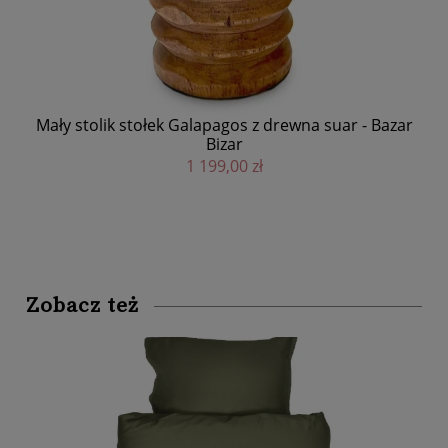
Hok
Mały stolik stołek Galapagos z drewna suar - Bazar
Bizar
1 199,00 zł
Zobacz też