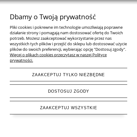
Dbamy o Twoją prywatność
Natural Home Decor | E-mail: sklep at naturalhomedecor.pl | Tel.:
Pliki cookies i pokrewne im technologie umożliwiają poprawne
507 707 299
| NIP: 7971800592 | REGON: 381429127
działanie strony i pomagają nam dostosować ofertę do Twoich
potrzeb. Możesz zaakceptować wykorzystanie przez nas
Copyright © 2026 - Naturalhomedecor.pl
wszystkich tych plików i przejść do sklepu lub dostosować użycie
plików do swoich preferencji, wybierając opcję "Dostosuj zgody".
Więcej o plikach cookies przeczytasz w naszej Polityce
prywatności.
pokaż pełną wersję strony
ZAAKCEPTUJ TYLKO NIEZBĘDNE
Sklep internetowy Shoper.pl
DOSTOSUJ ZGODY
ZAAKCEPTUJ WSZYSTKIE
Letnia Wyprzedaż do -85 % trwa ▶ odkryj swoje