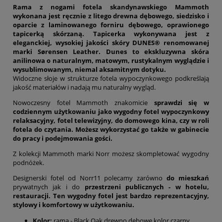
Rama z nogami fotela skandynawskiego Mammoth
wykonana jest ręcznie z litego drewna dębowego, siedzisko i
oparcie z laminowanego forniru dębowego, oprawionego
tapicerką skórzaną.
Tapicerka wykonywana jest
z
eleganckiej, wysokiej jakości skóry DUNES® renomowanej
marki
Sørensen Leather
. Dunes to ekskluzywna skóra
anilinowa o naturalnym, matowym, rustykalnym wyglądzie i
wysublimowanym, niemal aksamitnym dotyku.
Widoczne słoje w strukturze fotela wypoczynkowego podkreślają
jakość materiałów i nadają mu naturalny wygląd.
Nowoczesny fotel Mammoth znakomicie
sprawdzi się w
codziennym użytkowaniu jako wygodny fotel wypoczynkowy
relaksacyjny, fotel telewizyjny, do domowego kina, czy w roli
fotela do czytania. Możesz wykorzystać go także w gabinecie
do pracy i podejmowania gości.
Z kolekcji Mammoth marki Norr możesz skompletować wygodny
podnóżek.
Designerski fotel od Norr11 polecamy zarówno
do mieszkań
prywatnych jak i do
przestrzeni publicznych - w hotelu,
restauracji.
Ten wygodny fotel jest bardzo reprezentacyjny,
stylowy i komfortowy w użytkowaniu.
Kolor:
rama - Black Oak drewno dębowe kolor czarny,