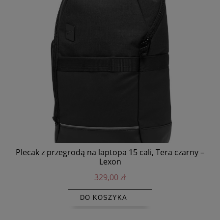
Plecak z przegrodą na laptopa 15 cali, Tera czarny –
L
Lexon
329,00 zł
DO KOSZYKA