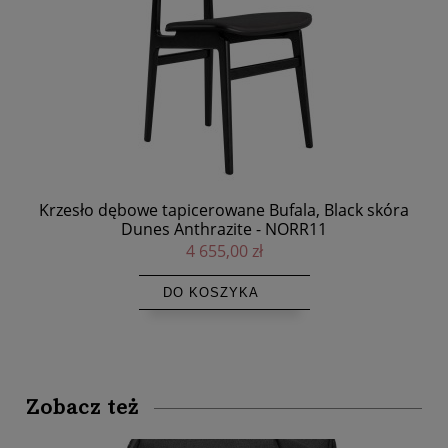
R11
Krzesło dębowe tapicerowane Bufala, Black skóra
Ok
Dunes Anthrazite - NORR11
4 655,00 zł
DO KOSZYKA
Zobacz też