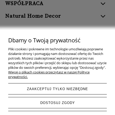
WSPÓŁPRACA
Natural Home Decor
Dbamy o Twoją prywatność
Natural Home Decor | E-mail: sklep at naturalhomedecor.pl | Tel.:
Pliki cookies i pokrewne im technologie umożliwiają poprawne
507 707 299
| NIP: 7971800592 | REGON: 381429127
działanie strony i pomagają nam dostosować ofertę do Twoich
potrzeb. Możesz zaakceptować wykorzystanie przez nas
Copyright © 2026 - Naturalhomedecor.pl
wszystkich tych plików i przejść do sklepu lub dostosować użycie
plików do swoich preferencji, wybierając opcję "Dostosuj zgody".
Więcej o plikach cookies przeczytasz w naszej Polityce
prywatności.
pokaż pełną wersję strony
ZAAKCEPTUJ TYLKO NIEZBĘDNE
Sklep internetowy Shoper.pl
DOSTOSUJ ZGODY