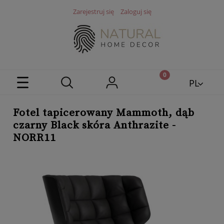
Zarejestruj się
Zaloguj się
PL
EN
Fotel tapicerowany Mammoth, dąb
czarny Black skóra Anthrazite -
NORR11