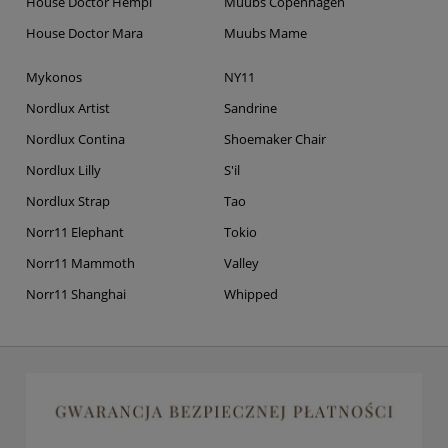
House Doctor Hempi
Muubs Copenhagen
House Doctor Mara
Muubs Mame
Mykonos
NY11
Nordlux Artist
Sandrine
Nordlux Contina
Shoemaker Chair
Nordlux Lilly
S'il
Nordlux Strap
Tao
Norr11 Elephant
Tokio
Norr11 Mammoth
Valley
Norr11 Shanghai
Whipped