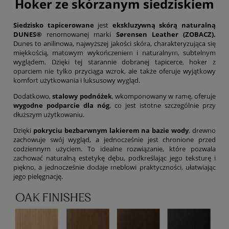
Hoker ze skórzanym siedziskiem
Siedzisko tapicerowane
jest
ekskluzywną skórą naturalną
DUNES®
renomowanej marki
Sørensen Leather (
ZOBACZ
).
Dunes to anilinowa, najwyższej jakości skóra, charakteryzująca się
miękkością, matowym wykończeniem i naturalnym, subtelnym
wyglądem. Dzięki tej starannie dobranej tapicerce, hoker z
oparciem nie tylko przyciąga wzrok, ale także oferuje wyjątkowy
komfort użytkowania i luksusowy wygląd.
Dodatkowo,
stalowy podnóżek
, wkomponowany w ramę, oferuje
wygodne podparcie dla nóg
, co jest istotne szczególnie przy
dłuższym użytkowaniu.
Dzięki
pokryciu bezbarwnym lakierem na bazie wody
, drewno
zachowuje swój wygląd, a jednocześnie jest chronione przed
codziennym użyciem. To idealne rozwiązanie, które pozwala
zachować naturalną estetykę dębu, podkreślając jego teksturę i
piękno, a jednocześnie dodaje meblowi praktyczności, ułatwiając
jego pielęgnację.