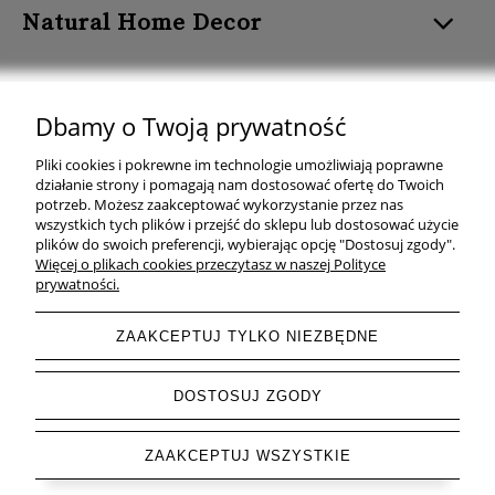
Natural Home Decor
Dbamy o Twoją prywatność
Natural Home Decor | E-mail: sklep at naturalhomedecor.pl | Tel.:
Pliki cookies i pokrewne im technologie umożliwiają poprawne
507 707 299
| NIP: 7971800592 | REGON: 381429127
działanie strony i pomagają nam dostosować ofertę do Twoich
potrzeb. Możesz zaakceptować wykorzystanie przez nas
Copyright © 2026 - Naturalhomedecor.pl
wszystkich tych plików i przejść do sklepu lub dostosować użycie
plików do swoich preferencji, wybierając opcję "Dostosuj zgody".
Więcej o plikach cookies przeczytasz w naszej Polityce
prywatności.
pokaż pełną wersję strony
ZAAKCEPTUJ TYLKO NIEZBĘDNE
Sklep internetowy Shoper.pl
DOSTOSUJ ZGODY
ZAAKCEPTUJ WSZYSTKIE