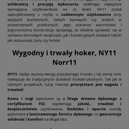
solidnością i precyzją wykonania
, spełniając najwyższe
wymagania użytkowników na co dzień. NY11 został
zaprojektowany z myślą o
codziennym użytkowaniu
przy
wyspach kuchennych, ladach barowych czy stołach w
przestrzeniach publicznych. Jego staranne wzornictwo i
ergonomiczna konstrukcja sprawiają, że idealnie sprawdzi się w
zarówno domowych wnętrzach, jak i komercyjnych lokalach takich
jak restauracje, bary czy hotele.
Wygodny i trwały hoker, NY11
Norr11
NY11
, będąc wyższą wersją popularnego krzesła z tej samej serii,
nawiązuje do tradycyjnych duńskich krzeseł szkolnych. Tak jak w
tamtych projektach, tutaj również
priorytetem jest wygoda i
trwałość
.
Rama i nogi
wykonane są
z litego drewna dębowego z
certyfikatem FSC
zapewniają
jakość, trwałość i
bezpieczeństwo
użytkowania.
Siedzisko i oparcie
zostały
wykonane
z laminowanego forniru dębowego
, co
gwarantuje
solidność i komfort
na długie lata.