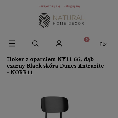
Zarejestruj się
Zaloguj się
PL
EN
Hoker z oparciem NY11 66, dąb
czarny Black skóra Dunes Antrazite
- NORR11