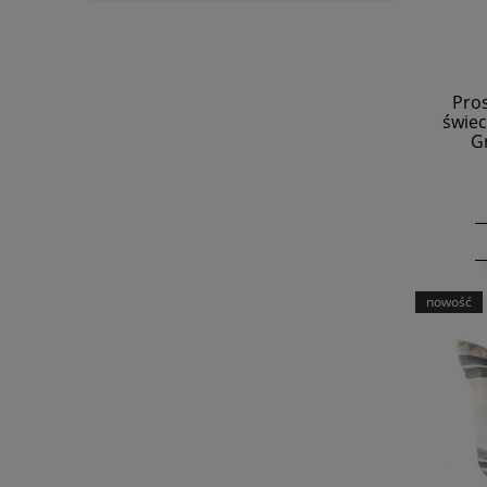
Pro
świec
G
nowość