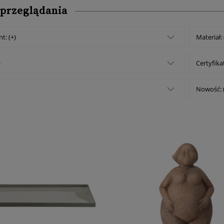
 przeglądania
t: (+)
Materiał: 
)
Certyfikat
Nowość: 