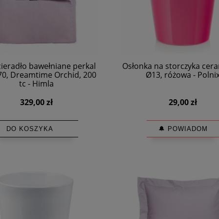
ieradło bawełniane perkal
Osłonka na storczyka cer
70, Dreamtime Orchid, 200
Ø13, różowa - Polni
tc - Himla
329,00 zł
29,00 zł
DO KOSZYKA
🔔 POWIADOM