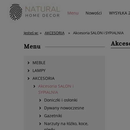
Menu
Nowości
WYSYŁKA 
Jesteś w:
»
AKCESORIA
»
Akcesoria SALON i SYPIALNIA
Akces
Menu
MEBLE
LAMPY
AKCESORIA
Akcesoria SALON i
SYPIALNIA
Doniczki i osłonki
Dywany nowoczesne
Gazetniki
Narzuty na łóżko, koce,
pledy