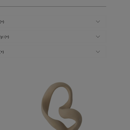
(+)
y: (+)
(+)