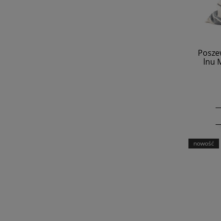
Posze
lnu 
nowość