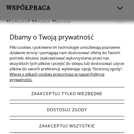
WSPÓŁPRACA
Natural Home Decor
Dbamy o Twoją prywatność
Pliki cookies i pokrewne im technologie umożliwiają poprawne
działanie strony i pomagają nam dostosować ofertę do Twoich
potrzeb. Możesz zaakceptować wykorzystanie przez nas
Natural Home Decor | E-mail: sklep at naturalhomedecor.pl | Tel.:
wszystkich tych plików i przejść do sklepu lub dostosować użycie
507 707 299
| NIP: 7971800592 | REGON: 381429127
plików do swoich preferencji, wybierając opcję "Dostosuj zgody".
Więcej o plikach cookies przeczytasz w naszej Polityce
Copyright © 2026 - Naturalhomedecor.pl
prywatności.
ZAAKCEPTUJ TYLKO NIEZBĘDNE
pokaż pełną wersję strony
DOSTOSUJ ZGODY
Sklep internetowy Shoper.pl
ZAAKCEPTUJ WSZYSTKIE