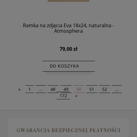
Ramka na zdjęcia Eva 18x24, naturalna -
Atmosphera
79,00 zł
DO KOSZYKA
«
1
...
48
49
50
51
52
...
172
»