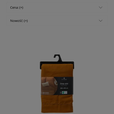
Cena: (+)
Nowość: (+)