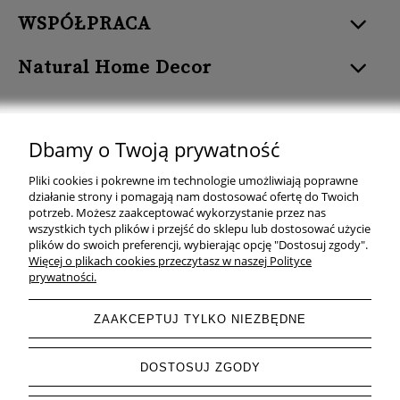
WSPÓŁPRACA
Natural Home Decor
Dbamy o Twoją prywatność
Natural Home Decor | E-mail: sklep at naturalhomedecor.pl | Tel.:
Pliki cookies i pokrewne im technologie umożliwiają poprawne
507 707 299
| NIP: 7971800592 | REGON: 381429127
działanie strony i pomagają nam dostosować ofertę do Twoich
potrzeb. Możesz zaakceptować wykorzystanie przez nas
Copyright © 2026 - Naturalhomedecor.pl
wszystkich tych plików i przejść do sklepu lub dostosować użycie
plików do swoich preferencji, wybierając opcję "Dostosuj zgody".
Więcej o plikach cookies przeczytasz w naszej Polityce
prywatności.
pokaż pełną wersję strony
ZAAKCEPTUJ TYLKO NIEZBĘDNE
Sklep internetowy Shoper.pl
DOSTOSUJ ZGODY