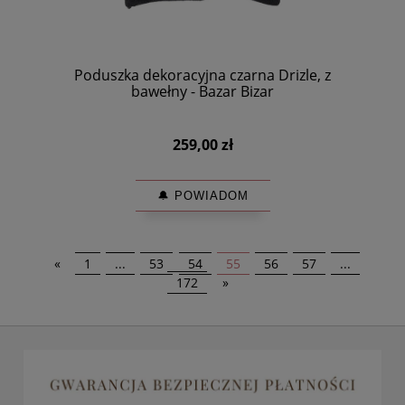
Poduszka dekoracyjna czarna Drizle, z
bawełny - Bazar Bizar
259,00 zł
🔔 POWIADOM
«
1
...
53
54
55
56
57
...
172
»