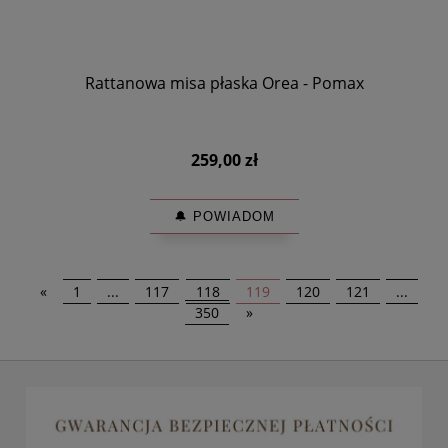
Rattanowa misa płaska Orea - Pomax
259,00 zł
🔔 POWIADOM
«
1
...
117
118
119
120
121
...
350
»