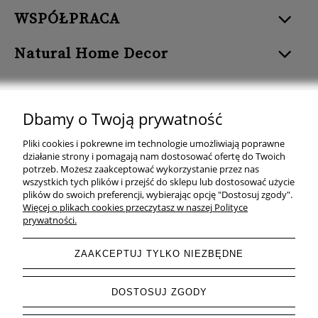
WSPÓŁPRACA
Natural Home Decor
Dbamy o Twoją prywatność
Natural Home Decor | E-mail: sklep at naturalhomedecor.pl | Tel.:
Pliki cookies i pokrewne im technologie umożliwiają poprawne
507 707 299
| NIP: 7971800592 | REGON: 381429127
działanie strony i pomagają nam dostosować ofertę do Twoich
potrzeb. Możesz zaakceptować wykorzystanie przez nas
Copyright © 2026 - Naturalhomedecor.pl
wszystkich tych plików i przejść do sklepu lub dostosować użycie
plików do swoich preferencji, wybierając opcję "Dostosuj zgody".
Więcej o plikach cookies przeczytasz w naszej Polityce
prywatności.
pokaż pełną wersję strony
ZAAKCEPTUJ TYLKO NIEZBĘDNE
Sklep internetowy Shoper.pl
DOSTOSUJ ZGODY