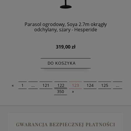
Parasol ogrodowy, Soya 2.7m okrągły
odchylany, szary - Hesperide
319,00 zł
DO KOSZYKA
«
1
...
121
122
123
124
125
...
350
»