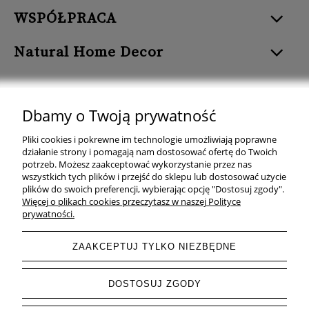
WSPÓŁPRACA
Natural Home Decor
Dbamy o Twoją prywatność
Natural Home Decor | E-mail: sklep at naturalhomedecor.pl | Tel.:
Pliki cookies i pokrewne im technologie umożliwiają poprawne
507 707 299
| NIP: 7971800592 | REGON: 381429127
działanie strony i pomagają nam dostosować ofertę do Twoich
potrzeb. Możesz zaakceptować wykorzystanie przez nas
Copyright © 2026 - Naturalhomedecor.pl
wszystkich tych plików i przejść do sklepu lub dostosować użycie
plików do swoich preferencji, wybierając opcję "Dostosuj zgody".
Więcej o plikach cookies przeczytasz w naszej Polityce
prywatności.
pokaż pełną wersję strony
ZAAKCEPTUJ TYLKO NIEZBĘDNE
Sklep internetowy Shoper.pl
DOSTOSUJ ZGODY