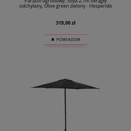
Parasol ogrodowy, Soya 2.7m okrągły
odchylany, Olive green zielony - Hesperide
319,00 zł
🔔 POWIADOM