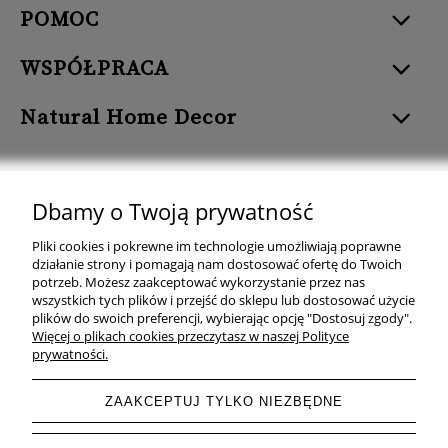
POMOC
WSPÓŁPRACA
Natural Home Decor
Dbamy o Twoją prywatność
Natural Home Decor | E-mail: sklep at naturalhomedecor.pl | Tel.:
Pliki cookies i pokrewne im technologie umożliwiają poprawne
507 707 299
| NIP: 7971800592 | REGON: 381429127
działanie strony i pomagają nam dostosować ofertę do Twoich
potrzeb. Możesz zaakceptować wykorzystanie przez nas
Copyright © 2026 - Naturalhomedecor.pl
wszystkich tych plików i przejść do sklepu lub dostosować użycie
plików do swoich preferencji, wybierając opcję "Dostosuj zgody".
Więcej o plikach cookies przeczytasz w naszej Polityce
prywatności.
pokaż pełną wersję strony
ZAAKCEPTUJ TYLKO NIEZBĘDNE
Sklep internetowy Shoper.pl