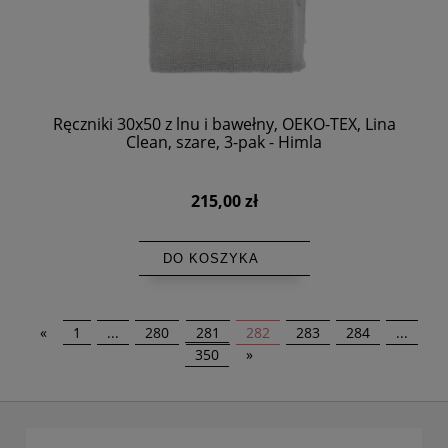
Ręczniki 30x50 z lnu i bawełny, OEKO-TEX, Lina
Clean, szare, 3-pak - Himla
215,00 zł
DO KOSZYKA
«
1
...
280
281
282
283
284
...
350
»