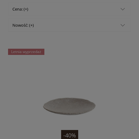
Cena: (+)
Nowość: (+)
Letnia wyprzedaż
-40%