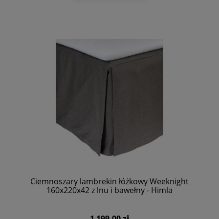
Ciemnoszary lambrekin łóżkowy Weeknight
160x220x42 z lnu i bawełny - Himla
1 199,00 zł