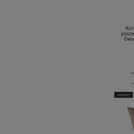
Kor
poszw
Dese
nowość