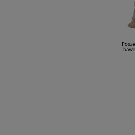
Posze
baweł