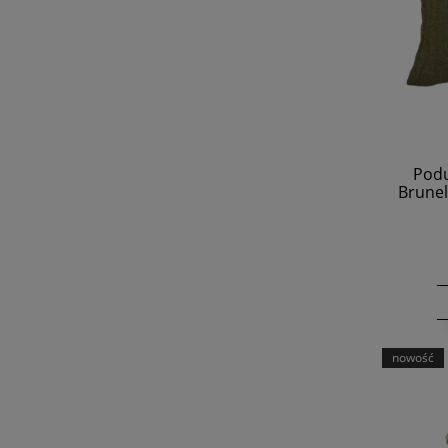
Podu
Brunel
nowość