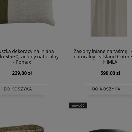
szka dekoracyjna lniana
Zasłony lniane na taśmę 
lo 50x30, zielony naturalny
naturalny Dalsland Oatmea
- Pomax
HIMLA
229,00 zł
599,00 zł
DO KOSZYKA
DO KOSZYKA
nowość