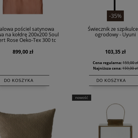
-35%
alowa pościel satynowa
Świecznik ze szpikulc
a na kołdrę 200x200 Soul
ogrodowy - Uyuni
rt Rose Oeko-Tex 300 tc
HIMLA
899,00 zł
103,35 zł
Cena regularna:
159,00 zł
Najniższa cena:
159,00 zł
DO KOSZYKA
DO KOSZYKA
nowość