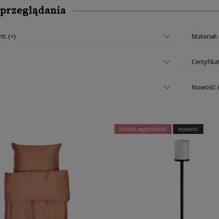
 przeglądania
t: (+)
Materiał: 
)
Certyfikat
Nowość: 
Letnia wyprzedaż
nowość