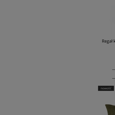
Regał 
nowość