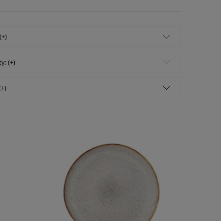
(+)
y: (+)
(+)