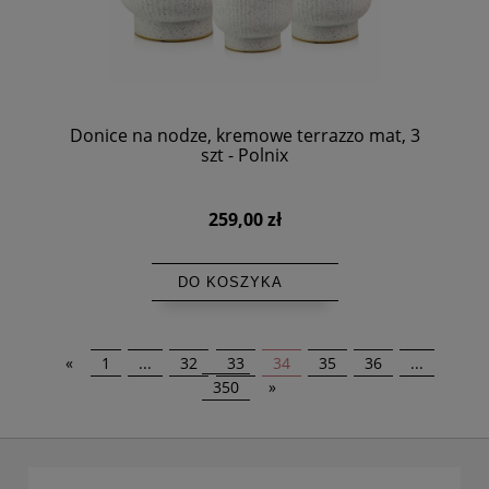
Donice na nodze, kremowe terrazzo mat, 3
szt - Polnix
259,00 zł
DO KOSZYKA
«
1
...
32
33
34
35
36
...
350
»