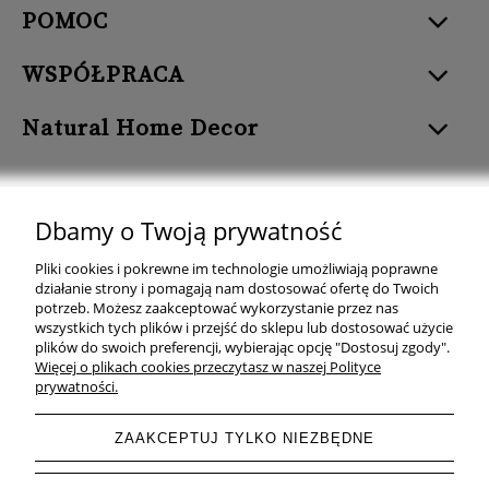
POMOC
WSPÓŁPRACA
Natural Home Decor
Dbamy o Twoją prywatność
Natural Home Decor | E-mail: sklep at naturalhomedecor.pl | Tel.:
Pliki cookies i pokrewne im technologie umożliwiają poprawne
507 707 299
| NIP: 7971800592 | REGON: 381429127
działanie strony i pomagają nam dostosować ofertę do Twoich
potrzeb. Możesz zaakceptować wykorzystanie przez nas
Copyright © 2026 - Naturalhomedecor.pl
wszystkich tych plików i przejść do sklepu lub dostosować użycie
plików do swoich preferencji, wybierając opcję "Dostosuj zgody".
Więcej o plikach cookies przeczytasz w naszej Polityce
prywatności.
pokaż pełną wersję strony
ZAAKCEPTUJ TYLKO NIEZBĘDNE
Sklep internetowy Shoper.pl