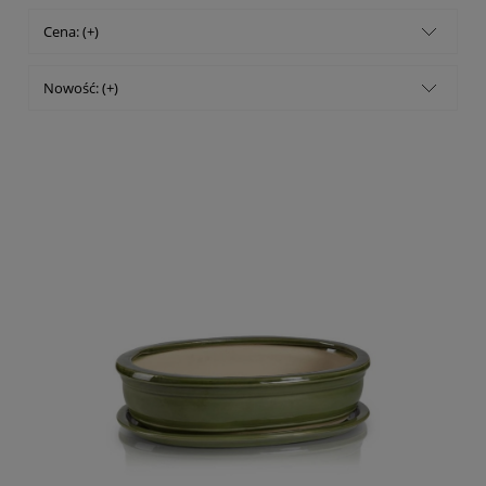
Cena: (+)
Nowość: (+)