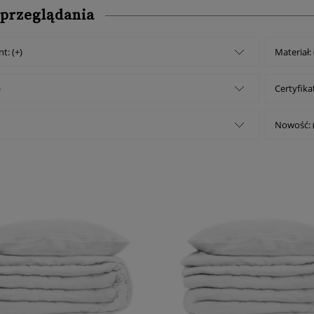
 przeglądania
t: (+)
Materiał: 
)
Certyfikat
Nowość: 