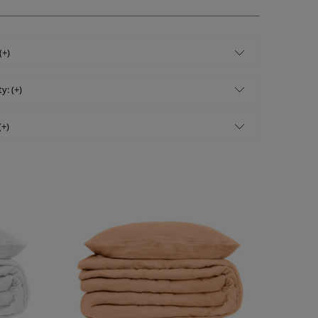
(+)
y: (+)
(+)