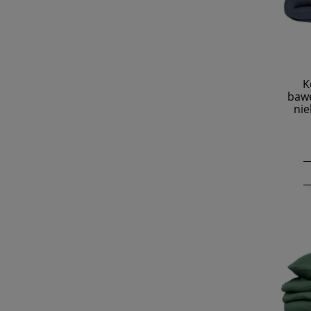
K
bawe
nie