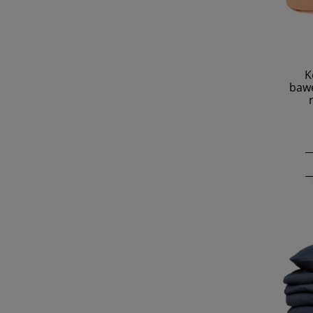
K
bawe