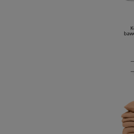
K
bawe