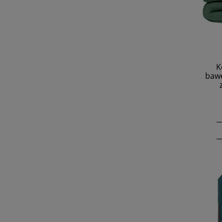
K
bawe