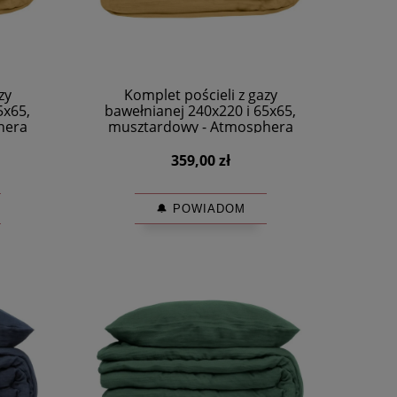
zy
Komplet pościeli z gazy
5x65,
bawełnianej 240x220 i 65x65,
hera
musztardowy - Atmosphera
359,00 zł
🔔 POWIADOM