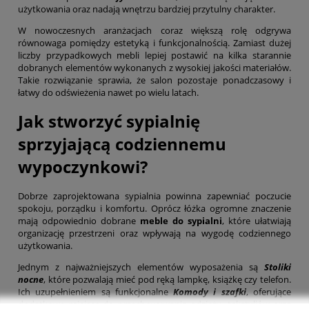
użytkowania oraz nadają wnętrzu bardziej przytulny charakter.
W nowoczesnych aranżacjach coraz większą rolę odgrywa
równowaga pomiędzy estetyką i funkcjonalnością. Zamiast dużej
liczby przypadkowych mebli lepiej postawić na kilka starannie
dobranych elementów wykonanych z wysokiej jakości materiałów.
Takie rozwiązanie sprawia, że salon pozostaje ponadczasowy i
łatwy do odświeżenia nawet po wielu latach.
Jak stworzyć sypialnię
sprzyjającą codziennemu
wypoczynkowi?
Dobrze zaprojektowana sypialnia powinna zapewniać poczucie
spokoju, porządku i komfortu. Oprócz łóżka ogromne znaczenie
mają odpowiednio dobrane
meble do sypialni
, które ułatwiają
organizację przestrzeni oraz wpływają na wygodę codziennego
użytkowania.
Jednym z najważniejszych elementów wyposażenia są
Stoliki
nocne
, które pozwalają mieć pod ręką lampkę, książkę czy telefon.
Ich uzupełnieniem są funkcjonalne
Komody i szafki
, oferujące
dodatkowe miejsce do przechowywania odzieży, tekstyliów oraz