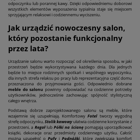
odpoczynku lub porannej kawy. Dzięki odpowiedniemu doborowi
wszystkich elementów wyposażenia sypialnia staje się miejscem
sprzyjającym relaksowi i codziennemu wyciszeniu.
Jak urządzić nowoczesny salon,
który pozostanie funkcjonalny
przez lata?
Urządzanie salonu warto rozpocząć od określenia sposobu, w jaki
przestrzeń będzie wykorzystywana każdego dnia. Dla jednych
będzie to miejsce rodzinnych spotkań i wspólnego wypoczynku,
dla innych strefa relaksu po pracy lub reprezentacyjna część domu
przeznaczona do przyjmowania gości. Odpowiednio dobrane
meble do salonu
powinny odpowiadać na codzienne potrzeby
użytkowników, jednocześnie zachowując spójność stylistyczną
całego wnętrza.
Podstawą dobrze zaprojektowanego salonu są meble, które
wzajemnie się uzupełniają. Komfortowy
Fotel
tworzy wygodną
strefę odpoczynku,
Stolik kawowy
ułatwia codzienne korzystanie z
przestrzeni, a
Regał
lub
Półki na ścianę
pomagają uporządkować
książki, dekoracje oraz przedmioty codziennego użytku. Całość
można uzupełnić o
Pufy
i
Podnóżki
, które zwiększają komfort