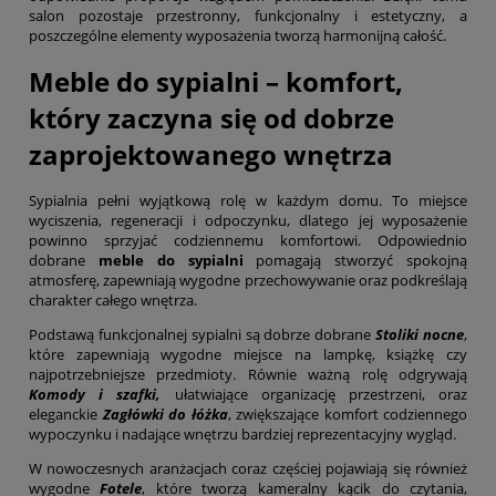
salon pozostaje przestronny, funkcjonalny i estetyczny, a
poszczególne elementy wyposażenia tworzą harmonijną całość.
Meble do sypialni – komfort,
który zaczyna się od dobrze
zaprojektowanego wnętrza
Sypialnia pełni wyjątkową rolę w każdym domu. To miejsce
wyciszenia, regeneracji i odpoczynku, dlatego jej wyposażenie
powinno sprzyjać codziennemu komfortowi. Odpowiednio
dobrane
meble do sypialni
pomagają stworzyć spokojną
atmosferę, zapewniają wygodne przechowywanie oraz podkreślają
charakter całego wnętrza.
Podstawą funkcjonalnej sypialni są dobrze dobrane
Stoliki nocne
,
które zapewniają wygodne miejsce na lampkę, książkę czy
najpotrzebniejsze przedmioty. Równie ważną rolę odgrywają
Komody i szafki
,
ułatwiające organizację przestrzeni, oraz
eleganckie
Zagłówki do łóżka
, zwiększające komfort codziennego
wypoczynku i nadające wnętrzu bardziej reprezentacyjny wygląd.
W nowoczesnych aranżacjach coraz częściej pojawiają się również
wygodne
Fotele
, które tworzą kameralny kącik do czytania,