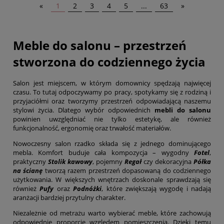
«
1
2
3
4
5
...
63
»
Meble do salonu – przestrzeń
stworzona do codziennego życia
Salon jest miejscem, w którym domownicy spędzają najwięcej
czasu. To tutaj odpoczywamy po pracy, spotykamy się z rodziną i
przyjaciółmi oraz tworzymy przestrzeń odpowiadającą naszemu
stylowi życia. Dlatego wybór odpowiednich
mebli do salonu
powinien uwzględniać nie tylko estetykę, ale również
funkcjonalność, ergonomię oraz trwałość materiałów.
Nowoczesny salon rzadko składa się z jednego dominującego
mebla. Komfort buduje cała kompozycja – wygodny
Fotel
,
praktyczny
Stolik kawowy
, pojemny
Regał
czy dekoracyjna
Półka
na ścianę
tworzą razem przestrzeń dopasowaną do codziennego
użytkowania. W większych wnętrzach doskonale sprawdzają się
również
Pufy
oraz
Podnóżki
, które zwiększają wygodę i nadają
aranżacji bardziej przytulny charakter.
Niezależnie od metrażu warto wybierać meble, które zachowują
odpowiednie proporcje względem pomieszczenia. Dzięki temu