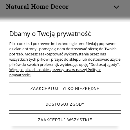
Natural Home Decor
Dbamy o Twoją prywatność
Natural Home Decor | E-mail: sklep at naturalhomedecor.pl | Tel.:
Pliki cookies i pokrewne im technologie umożliwiają poprawne
507 707 299
| NIP: 7971800592 | REGON: 381429127
działanie strony i pomagają nam dostosować ofertę do Twoich
potrzeb. Możesz zaakceptować wykorzystanie przez nas
Copyright © 2026 - Naturalhomedecor.pl
wszystkich tych plików i przejść do sklepu lub dostosować użycie
plików do swoich preferencji, wybierając opcję "Dostosuj zgody".
Więcej o plikach cookies przeczytasz w naszej Polityce
prywatności.
pokaż pełną wersję strony
ZAAKCEPTUJ TYLKO NIEZBĘDNE
Sklep internetowy Shoper.pl
DOSTOSUJ ZGODY
ZAAKCEPTUJ WSZYSTKIE