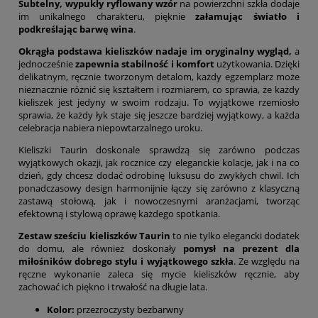
Subtelny, wypukły ryflowany wzór
na powierzchni szkła dodaje
im unikalnego charakteru, pięknie
załamując światło i
podkreślając barwę wina
.
Okrągła podstawa kieliszków nadaje im oryginalny wygląd,
a
jednocześnie
zapewnia stabilność i komfort
użytkowania. Dzięki
delikatnym, ręcznie tworzonym detalom, każdy egzemplarz może
nieznacznie różnić się kształtem i rozmiarem, co sprawia, że każdy
kieliszek jest jedyny w swoim rodzaju. To wyjątkowe rzemiosło
sprawia, że każdy łyk staje się jeszcze bardziej wyjątkowy, a każda
celebracja nabiera niepowtarzalnego uroku.
Kieliszki Taurin doskonale sprawdzą się zarówno podczas
wyjątkowych okazji, jak rocznice czy eleganckie kolacje, jak i na co
dzień, gdy chcesz dodać odrobinę luksusu do zwykłych chwil. Ich
ponadczasowy design harmonijnie łączy się zarówno z klasyczną
zastawą stołową, jak i nowoczesnymi aranżacjami, tworząc
efektowną i stylową oprawę każdego spotkania.
Zestaw sześciu kieliszków Taurin
to nie tylko elegancki dodatek
do domu, ale również doskonały
pomysł na prezent dla
miłośników dobrego stylu i wyjątkowego szkła
. Ze względu na
ręczne wykonanie zaleca się mycie kieliszków ręcznie, aby
zachować ich piękno i trwałość na długie lata.
Kolor:
przezroczysty bezbarwny