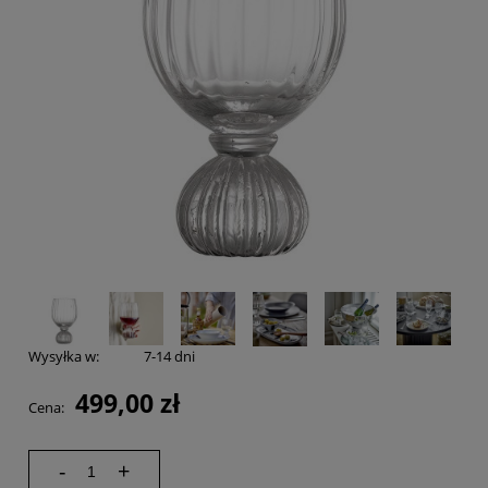
Wysyłka w:
7-14 dni
499,00 zł
Cena:
-
+