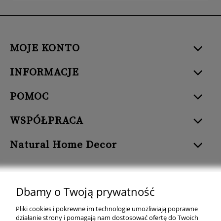
MOJE KONTO
INFORMACJE
POMOC
WSPÓŁPRACA
Natural Home Decor
Dbamy o Twoją prywatność
Natural Home Decor | E-mail: sklep at naturalhomedecor.pl | Tel.:
Pliki cookies i pokrewne im technologie umożliwiają poprawne
507 707 299
| NIP: 7971800592 | REGON: 381429127
działanie strony i pomagają nam dostosować ofertę do Twoich