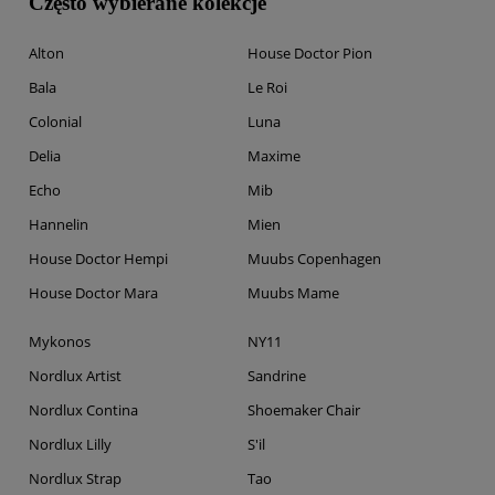
Często wybierane kolekcje
Alton
House Doctor Pion
Bala
Le Roi
Colonial
Luna
Delia
Maxime
Echo
Mib
Hannelin
Mien
House Doctor Hempi
Muubs Copenhagen
House Doctor Mara
Muubs Mame
Mykonos
NY11
Nordlux Artist
Sandrine
Nordlux Contina
Shoemaker Chair
Nordlux Lilly
S'il
Nordlux Strap
Tao