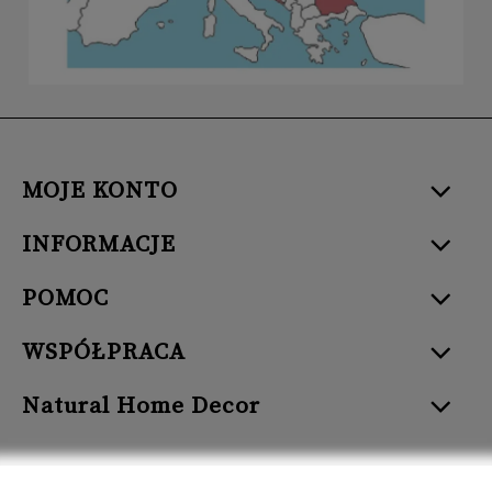
MOJE KONTO
INFORMACJE
POMOC
WSPÓŁPRACA
Natural Home Decor