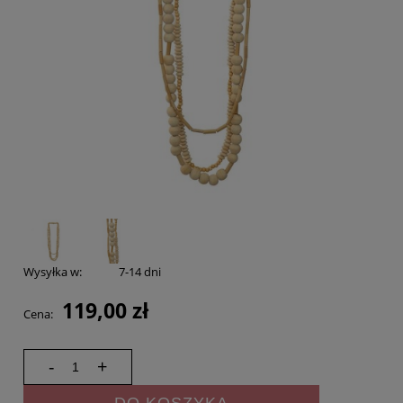
Wysyłka w:
7-14 dni
119,00 zł
Cena:
-
+
DO KOSZYKA