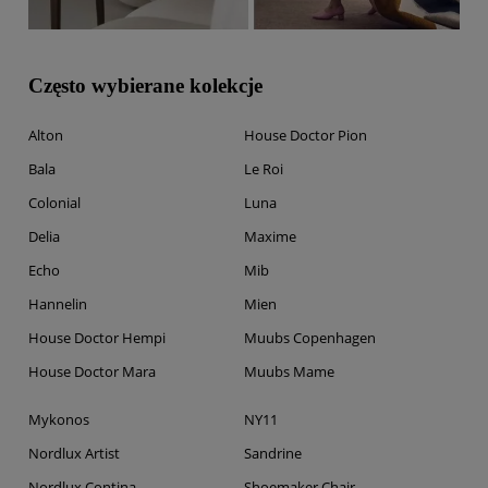
Często wybierane kolekcje
Alton
House Doctor Pion
Bala
Le Roi
Colonial
Luna
Delia
Maxime
Echo
Mib
Hannelin
Mien
House Doctor Hempi
Muubs Copenhagen
House Doctor Mara
Muubs Mame
Mykonos
NY11
Nordlux Artist
Sandrine
Nordlux Contina
Shoemaker Chair