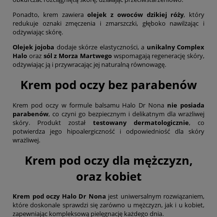
Ponadto, krem zawiera
olejek z owoców dzikiej róży
, który
redukuje oznaki zmęczenia i zmarszczki, głęboko nawilżając i
odżywiając skórę.
Olejek jojoba
dodaje skórze elastyczności, a
unikalny Complex
Halo
oraz
sól z Morza Martwego
wspomagają regenerację skóry,
odżywiając ją i przywracając jej naturalną równowagę.
Krem pod oczy bez parabenów
Krem pod oczy w formule balsamu Halo Dr Nona
nie posiada
parabenów
, co czyni go bezpiecznym i delikatnym dla wrażliwej
skóry. Produkt został
testowany dermatologicznie
, co
potwierdza jego hipoalergiczność i odpowiedniość dla skóry
wrażliwej.
Krem pod oczy dla mężczyzn,
oraz kobiet
Krem pod oczy Halo Dr Nona
jest uniwersalnym rozwiązaniem,
które doskonale sprawdzi się zarówno u mężczyzn, jak i u kobiet,
zapewniając kompleksową pielęgnację każdego dnia.