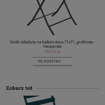
e -
Stolik składany na balkon Azua 71x71, grafitowy -
S
Hesperide
699,00 zł
DO KOSZYKA
Zobacz też