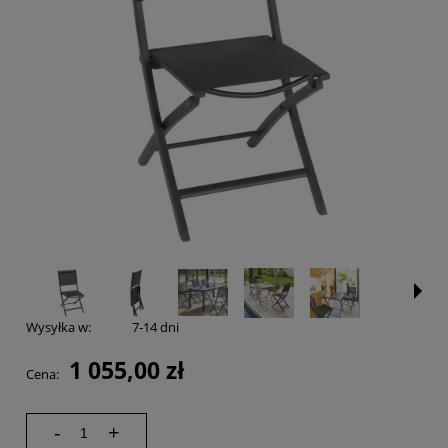
Wysyłka w:
7-14 dni
1 055,00 zł
Cena:
-
+