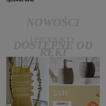
NOWOŚCI
I PRODUKTY
DOSTĘPNE OD
RĘKI