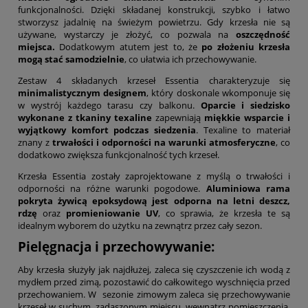
funkcjonalności. Dzięki składanej konstrukcji, szybko i łatwo
stworzysz jadalnię na świeżym powietrzu. Gdy krzesła nie są
używane, wystarczy je złożyć, co pozwala na
oszczędność
miejsca.
Dodatkowym atutem jest to, że
po złożeniu krzesła
mogą stać samodzielnie
, co ułatwia ich przechowywanie.
Zestaw 4 składanych krzeseł Essentia charakteryzuje się
minimalistycznym designem
, który doskonale wkomponuje się
w wystrój każdego tarasu czy balkonu.
Oparcie i siedzisko
wykonane z tkaniny texaline
zapewniają
miękkie wsparcie i
wyjątkowy komfort podczas siedzenia
. Texaline to materiał
znany z
trwałości i odporności na warunki atmosferyczne
, co
dodatkowo zwiększa funkcjonalność tych krzeseł.
Krzesła Essentia zostały zaprojektowane z myślą o trwałości i
odporności na różne warunki pogodowe.
Aluminiowa rama
pokryta żywicą epoksydową jest odporna na letni deszcz,
rdzę
oraz
promieniowanie UV
, co sprawia, że krzesła te są
idealnym wyborem do użytku na zewnątrz przez cały sezon.
Pielęgnacja i przechowywanie:
Aby krzesła służyły jak najdłużej, zaleca się czyszczenie ich wodą z
mydłem przed zimą, pozostawić do całkowitego wyschnięcia przed
przechowaniem. W sezonie zimowym zaleca się przechowywanie
krzeseł w suchym, zadaszonym miejscu, wewnątrz pomieszczenia.