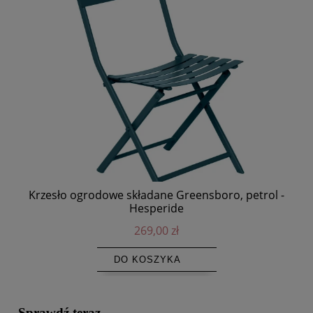
Krzesło ogrodowe składane Greensboro, petrol -
Na
Hesperide
269,00 zł
DO KOSZYKA
Sprawdź teraz