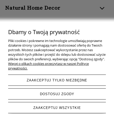
Natural Home Decor
Dbamy o Twoją prywatność
Natural Home Decor | E-mail: sklep at naturalhomedecor.pl | Tel.:
Pliki cookies i pokrewne im technologie umożliwiają poprawne
507 707 299
| NIP: 7971800592 | REGON: 381429127
działanie strony i pomagają nam dostosować ofertę do Twoich
potrzeb. Możesz zaakceptować wykorzystanie przez nas
Copyright © 2026 - Naturalhomedecor.pl
wszystkich tych plików i przejść do sklepu lub dostosować użycie
plików do swoich preferencji, wybierając opcję "Dostosuj zgody".
Więcej o plikach cookies przeczytasz w naszej Polityce
prywatności.
pokaż pełną wersję strony
ZAAKCEPTUJ TYLKO NIEZBĘDNE
Sklep internetowy Shoper.pl
DOSTOSUJ ZGODY
ZAAKCEPTUJ WSZYSTKIE