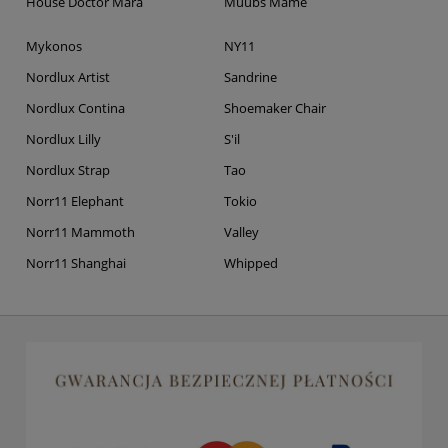
House Doctor Mara
Muubs Mame
Mykonos
NY11
Nordlux Artist
Sandrine
Nordlux Contina
Shoemaker Chair
Nordlux Lilly
S'il
Nordlux Strap
Tao
Norr11 Elephant
Tokio
Norr11 Mammoth
Valley
Norr11 Shanghai
Whipped