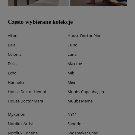
Często wybierane kolekcje
Alton
House Doctor Pion
Bala
Le Roi
Colonial
Luna
Delia
Maxime
Echo
Mib
Hannelin
Mien
House Doctor Hempi
Muubs Copenhagen
House Doctor Mara
Muubs Mame
Mykonos
NY11
Nordlux Artist
Sandrine
Nordlux Contina
Shoemaker Chair