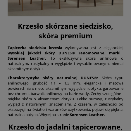
Krzesło skórzane siedzisko,
skóra premium
Tapicerka siedziska krzesła
wykonywana jest z eleganckiej,
wysokiej jakości skóry DUNES® renomowanej marki
Sørensen Leather
.
To ekskluzywna skóra anilinowa o
naturalnym, rustykalnym wyglądzie i wysublimowanym, niemal
aksamitnym dotyku.
Charakterystyka skóry naturalnej DUNES®:
Skóra typu
anilinowego
,
grubość 1,1 – 1,3 mm, elegancka i matowa
powierzchnia o nieco aksamitnym wyglądzie i dotyku, garbowanie
bez chromu, barwnik anilinowy na bazie wody. Cechy szczególne -
miękka skóra o aksamitnym dotyku. Lekko surowy, rustykalny
wygląd z naturalnymi znaczeniami. Z czasem, w zależności od
ekspozycji na światło i warunków użytkowania, pojawi się piękna,
naturalna patyna. Więcej na stronie
Sørensen Leather
.
Krzesło do jadalni tapicerowane,