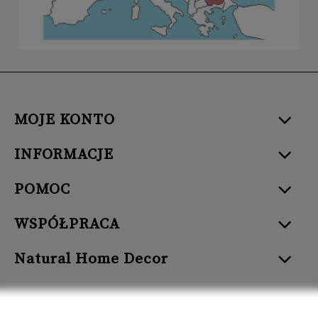
MOJE KONTO
INFORMACJE
POMOC
WSPÓŁPRACA
Natural Home Decor