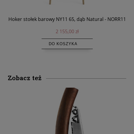
em
Hoker stołek barowy NY11 65, dąb Natural - NORR11
Hok
 -
2 155,00 zł
DO KOSZYKA
Zobacz też