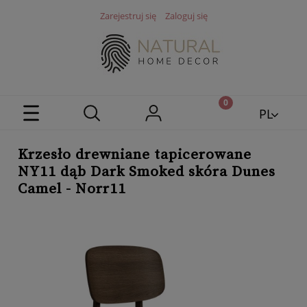
Zarejestruj się
Zaloguj się
PL
EN
Krzesło drewniane tapicerowane
NY11 dąb Dark Smoked skóra Dunes
Camel - Norr11