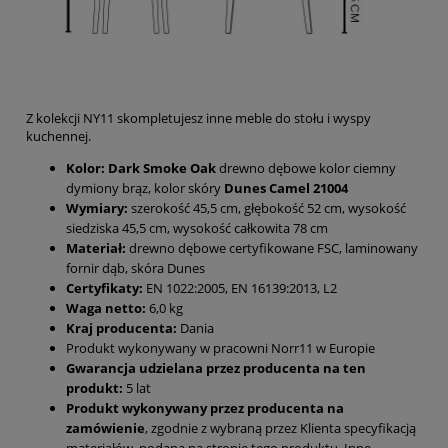
Z kolekcji NY11 skompletujesz inne meble do stołu i wyspy
kuchennej.
Kolor:
Dark Smoke Oak
drewno dębowe kolor ciemny
dymiony brąz, kolor skóry
Dunes Camel 21004
Wymiary:
szerokość 45,5 cm, głębokość 52 cm, wysokość
siedziska 45,5 cm, wysokość całkowita 78 cm
Materiał:
drewno dębowe certyfikowane FSC, laminowany
fornir dąb, skóra Dunes
Certyfikaty:
EN 1022:2005, EN 16139:2013, L2
Waga netto:
6,0 kg
Kraj producenta:
Dania
Produkt wykonywany w pracowni Norr11 w Europie
Gwarancja udzielana przez producenta na ten
produkt:
5 lat
Produkt wykonywany przez producenta na
zamówienie
, zgodnie z wybraną przez Klienta specyfikacją