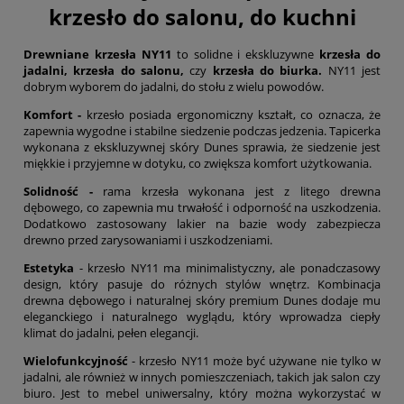
krzesło do salonu, do kuchni
Drewniane krzesła NY11
to solidne i ekskluzywne
krzesła
do
jadalni,
krzesła do salonu,
czy
krzesła do biurka.
NY11 jest
dobrym wyborem do jadalni, do stołu z wielu powodów.
Komfort -
krzesło posiada ergonomiczny kształt, co oznacza, że
zapewnia wygodne i stabilne siedzenie podczas jedzenia. Tapicerka
wykonana z ekskluzywnej skóry Dunes sprawia, że siedzenie jest
miękkie i przyjemne w dotyku, co zwiększa komfort użytkowania.
Solidność -
rama krzesła wykonana jest z litego drewna
dębowego, co zapewnia mu trwałość i odporność na uszkodzenia.
Dodatkowo zastosowany lakier na bazie wody zabezpiecza
drewno przed zarysowaniami i uszkodzeniami.
Estetyka
- krzesło NY11 ma minimalistyczny, ale ponadczasowy
design, który pasuje do różnych stylów wnętrz. Kombinacja
drewna dębowego i naturalnej skóry premium Dunes dodaje mu
eleganckiego i naturalnego wyglądu, który wprowadza ciepły
klimat do jadalni, pełen elegancji.
Wielofunkcyjność
- krzesło NY11 może być używane nie tylko w
jadalni, ale również w innych pomieszczeniach, takich jak salon czy
biuro. Jest to mebel uniwersalny, który można wykorzystać w