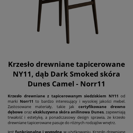
Krzesło drewniane tapicerowane
NY11, dąb Dark Smoked skóra
Dunes Camel - Norr11
Krzesło drewniane
z tapicerowanym siedziskiem
NY11
od
marki
Norr11
to bardzo interesujący i wysokiej jakości mebel.
Zastosowane materiały, takie jak
certyfikowane drewno
dębowe
oraz
ekskluzywna skóra anilinowa Dunes
, zapewniają
trwałość i estetykę, a ponadczasowy design sprawia, że krzesło
drewniane tapicerowane pasuje do różnych rodzajów wnętrz.
Jest
funkcjonalne i wygodne
w użytkowaniu. Krzesło drewniane