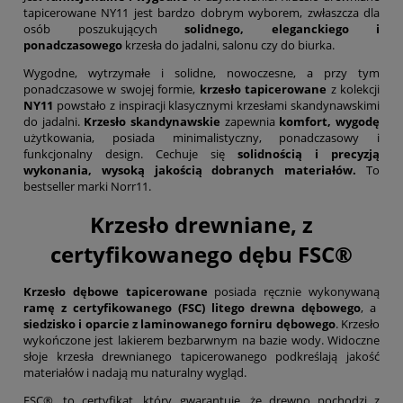
tapicerowane NY11 jest bardzo dobrym wyborem, zwłaszcza dla
osób poszukujących
solidnego, eleganckiego i
ponadczasowego
krzesła do jadalni, salonu czy do biurka.
Wygodne, wytrzymałe i solidne, nowoczesne, a przy tym
ponadczasowe w swojej formie,
krzesło tapicerowane
z kolekcji
NY11
powstało z inspiracji klasycznymi krzesłami skandynawskimi
do jadalni.
Krzesło skandynawskie
zapewnia
komfort, wygodę
użytkowania, posiada minimalistyczny, ponadczasowy i
funkcjonalny design. Cechuje się
solidnością i precyzją
wykonania, wysoką jakością dobranych materiałów.
To
bestseller marki Norr11.
Krzesło drewniane, z
certyfikowanego dębu FSC®
Krzesło dębowe tapicerowane
posiada ręcznie wykonywaną
ramę
z certyfikowanego (FSC) litego drewna dębowego
, a
siedzisko i oparcie z laminowanego forniru dębowego
. Krzesło
wykończone jest lakierem bezbarwnym na bazie wody. Widoczne
słoje krzesła drewnianego tapicerowanego podkreślają jakość
materiałów i nadają mu naturalny wygląd.
FSC®, to certyfikat, który gwarantuje, że drewno pochodzi z