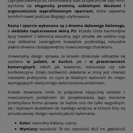
Zaprojektowane przez renomowany duet projektantów Says Who,
wyróżnia się
elegancką prostotą, subtelnymi detalami i
ergonomicznie wyprofilowanym oparciem
, które zapewnia
komfort nawet podczas długiego użytkowania.
Rama i oparcie wykonane są z drewna dębowego bielonego,
a
siedzisko tapicerowane skórą PU
. Krzesło Unite harmonijnie
łączy trwałość z lekkością wizualną. Jego smukłe, ale solidne nogi
oraz delikatnie zaokrąglone krawędzie podkreślają naturalne
piękno drewna i dodają wnętrzu nowoczesnego charakteru.
Uniwersalny design sprawia, że krzesło doskonale odnajdzie się
zarówno
w jadalni, w kuchni
, jak i
w przestrzeniach
komercyjnych
, takich jak kawiarnie, restauracje czy sale
konferencyjne. Dzięki możliwości układania w stosy jest również
niezwykle praktyczne, co czyni je idealnym wyborem do miejsc
wymagających elastycznego wykorzystania przestrzeni.
Krzesło drewniane Unite to połączenie klasycznej estetyki z
nowoczesnym podejściem do projektowania. Jego starannie
przemyślana forma sprawia, że będzie ono nie tylko wygodnym,
ale i stylowym dodatkiem do każdego wnętrza, w którym liczy się
ponadczasowy design i wysoka jakość wykonania.
Kolor:
naturalny bielony, czarny
Wymiary:
wysokość 78 cm, szerokość 49,3 cm, głębokość