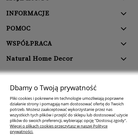
INFORMACJE
POMOC
WSPÓŁPRACA
Natural Home Decor
Dbamy o Twoją prywatność
Natural Home Decor | E-mail: sklep at naturalhomedecor.pl | Tel.:
Pliki cookies i pokrewne im technologie umożliwiają poprawne
507 707 299
| NIP: 7971800592 | REGON: 381429127
działanie strony i pomagają nam dostosować ofertę do Twoich
potrzeb. Możesz zaakceptować wykorzystanie przez nas
Copyright © 2026 - Naturalhomedecor.pl
wszystkich tych plików i przejść do sklepu lub dostosować użycie
plików do swoich preferencji, wybierając opcję "Dostosuj zgody".
Więcej o plikach cookies przeczytasz w naszej Polityce
prywatności.
pokaż pełną wersję strony