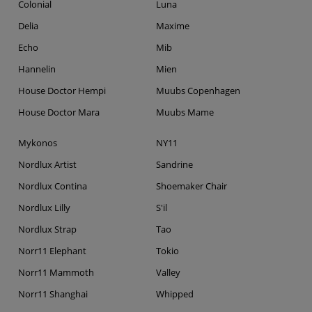
Colonial
Luna
Delia
Maxime
Echo
Mib
Hannelin
Mien
House Doctor Hempi
Muubs Copenhagen
House Doctor Mara
Muubs Mame
Mykonos
NY11
Nordlux Artist
Sandrine
Nordlux Contina
Shoemaker Chair
Nordlux Lilly
S'il
Nordlux Strap
Tao
Norr11 Elephant
Tokio
Norr11 Mammoth
Valley
Norr11 Shanghai
Whipped