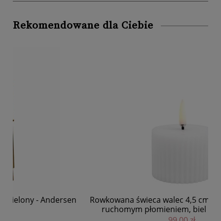
Rekomendowane dla Ciebie
en
Rowkowana świeca walec 4,5 cm, LED na baterie z
Dre
ruchomym płomieniem, biel Nordic - Uyuni
99,00 zł