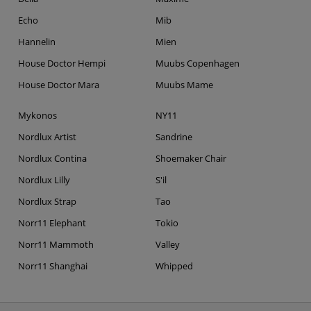
Echo
Mib
Hannelin
Mien
House Doctor Hempi
Muubs Copenhagen
House Doctor Mara
Muubs Mame
Mykonos
NY11
Nordlux Artist
Sandrine
Nordlux Contina
Shoemaker Chair
Nordlux Lilly
S'il
Nordlux Strap
Tao
Norr11 Elephant
Tokio
Norr11 Mammoth
Valley
Norr11 Shanghai
Whipped