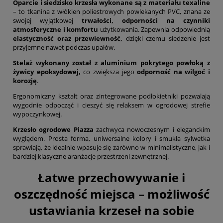
Oparcie i siedzisko krzesła wykonane są z materiału texaline
– to tkanina z włókien poliestrowych powlekanych PVC, znana ze
swojej wyjątkowej
trwałości, odporności na czynniki
atmosferyczne i komfortu
użytkowania. Zapewnia odpowiednią
elastyczność oraz przewiewność,
dzięki czemu siedzenie jest
przyjemne nawet podczas upałów.
Stelaż wykonany został z aluminium pokrytego powłoką z
żywicy epoksydowej,
co zwiększa jego
odporność na wilgoć i
korozję
.
Ergonomiczny kształt oraz zintegrowane podłokietniki pozwalają
wygodnie odpocząć i cieszyć się relaksem w ogrodowej strefie
wypoczynkowej.
Krzesło ogrodowe Piazza
zachwyca nowoczesnym i eleganckim
wyglądem. Prosta forma, uniwersalne kolory i smukła sylwetka
sprawiają, że idealnie wpasuje się zarówno w minimalistyczne, jak i
bardziej klasyczne aranżacje przestrzeni zewnętrznej.
Łatwe przechowywanie i
oszczędność miejsca – możliwość
ustawiania krzeseł na sobie