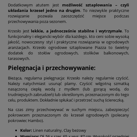
Dodatkowym atutem jest
możliwość sztaplowania – czyli
układania krzeseł jedno na drugim
. To niezwykle praktyczne
rozwiązanie pozwala zaoszczędzić miejsce podczas
przechowywania poza sezonem.
Krzesło jest
lekkie, a jednocześnie stabilne i wytrzymałe
. To
funkcjonalny i elegancki wybór dla każdego, kto ceni sobie wysoką
jakość, nowoczesny styl i praktyczne rozwiązania w ogrodowych
aranżacjach. Krzesło ogrodowe sztaplowane Piazza to świetny
dodatek do stołów ogrodowych, stolików balkonowych,
tarasowych.
Pielęgnacja i przechowywanie:
Bieżąca, regularna pielęgnacja: Krzesło należy regularnie czyścić.
Należy natychmiast usunąć plamy. Czyścić wilgotną szmatką
nasączoną ciepłą wodą z mydłem (lub gorącą wodą, do
trudniejszych zabrudzeń) lub określonym, przeznaczonym do tego
celu, produktem. Dokładnie spłukać i przetrzeć suchą ściereczką.
Na czas zimy przechowywać w suchym miejscu, zabezpieczyć
pokrowcem przeznaczonym do krzeseł ogrodowych (polecany
pokrowiec Hambo).
Kolor:
Linen naturalny, Clay beżowy
Wymiary:
Dł. 56 x szer. 65 x wys. 87 cm. Wysokość przedniej