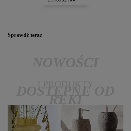
DO KOSZYKA
Sprawdź teraz
NOWOŚCI
I PRODUKTY
DOSTĘPNE OD
RĘKI