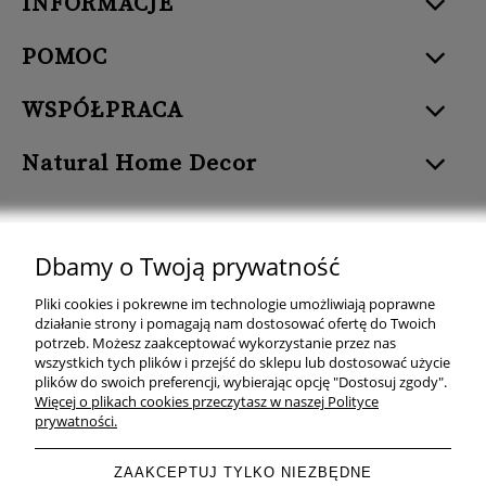
INFORMACJE
POMOC
WSPÓŁPRACA
Natural Home Decor
Dbamy o Twoją prywatność
Natural Home Decor | E-mail: sklep at naturalhomedecor.pl | Tel.:
Pliki cookies i pokrewne im technologie umożliwiają poprawne
507 707 299
| NIP: 7971800592 | REGON: 381429127
działanie strony i pomagają nam dostosować ofertę do Twoich
potrzeb. Możesz zaakceptować wykorzystanie przez nas
Copyright © 2026 - Naturalhomedecor.pl
wszystkich tych plików i przejść do sklepu lub dostosować użycie
plików do swoich preferencji, wybierając opcję "Dostosuj zgody".
Więcej o plikach cookies przeczytasz w naszej Polityce
prywatności.
pokaż pełną wersję strony
ZAAKCEPTUJ TYLKO NIEZBĘDNE
Sklep internetowy Shoper.pl