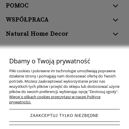
POMOC
WSPÓŁPRACA
Natural Home Decor
Dbamy o Twoją prywatność
Natural Home Decor | E-mail: sklep at naturalhomedecor.pl | Tel.:
Pliki cookies i pokrewne im technologie umożliwiają poprawne
507 707 299
| NIP: 7971800592 | REGON: 381429127
działanie strony i pomagają nam dostosować ofertę do Twoich
potrzeb. Możesz zaakceptować wykorzystanie przez nas
Copyright © 2026 - Naturalhomedecor.pl
wszystkich tych plików i przejść do sklepu lub dostosować użycie
plików do swoich preferencji, wybierając opcję "Dostosuj zgody".
Więcej o plikach cookies przeczytasz w naszej Polityce
prywatności.
pokaż pełną wersję strony
ZAAKCEPTUJ TYLKO NIEZBĘDNE
Sklep internetowy Shoper.pl