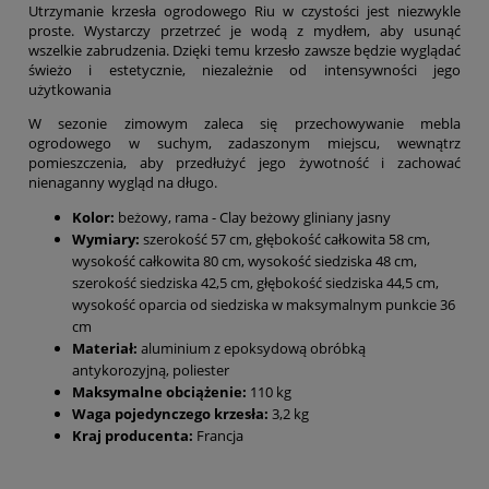
Utrzymanie krzesła ogrodowego Riu w czystości jest niezwykle
proste. Wystarczy przetrzeć je wodą z mydłem, aby usunąć
wszelkie zabrudzenia. Dzięki temu krzesło zawsze będzie wyglądać
świeżo i estetycznie, niezależnie od intensywności jego
użytkowania
W sezonie zimowym zaleca się przechowywanie mebla
ogrodowego w suchym, zadaszonym miejscu, wewnątrz
pomieszczenia, aby przedłużyć jego żywotność i zachować
nienaganny wygląd na długo.
Kolor:
beżowy, rama - Clay beżowy gliniany jasny
Wymiary:
szerokość 57 cm, głębokość całkowita 58 cm,
wysokość całkowita 80 cm, wysokość siedziska 48 cm,
szerokość siedziska 42,5 cm, głębokość siedziska 44,5 cm,
wysokość oparcia od siedziska w maksymalnym punkcie 36
cm
Materiał:
aluminium z epoksydową obróbką
antykorozyjną, poliester
Maksymalne obciążenie:
110 kg
Waga pojedynczego krzesła:
3,2 kg
Kraj producenta:
Francja