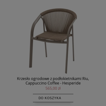
o-
Krzesło ogrodowe z podłokietnikami Riu,
Krz
Cappuccino Coffee - Hesperide
565,00 zł
DO KOSZYKA