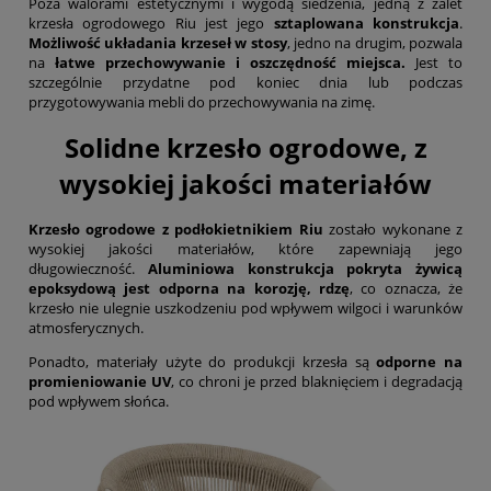
Poza walorami estetycznymi i wygodą siedzenia, jedną z zalet
krzesła ogrodowego Riu jest jego
sztaplowana konstrukcja
.
Możliwość układania krzeseł w stosy
, jedno na drugim, pozwala
na
łatwe przechowywanie i oszczędność miejsca.
Jest to
szczególnie przydatne pod koniec dnia lub podczas
przygotowywania mebli do przechowywania na zimę.
Solidne krzesło ogrodowe, z
wysokiej jakości materiałów
Krzesło ogrodowe z podłokietnikiem Riu
zostało wykonane z
wysokiej jakości materiałów, które zapewniają jego
długowieczność.
Aluminiowa konstrukcja pokryta żywicą
epoksydową jest odporna na korozję, rdzę
, co oznacza, że
krzesło nie ulegnie uszkodzeniu pod wpływem wilgoci i warunków
atmosferycznych.
Ponadto, materiały użyte do produkcji krzesła są
odporne na
promieniowanie UV
, co chroni je przed blaknięciem i degradacją
pod wpływem słońca.