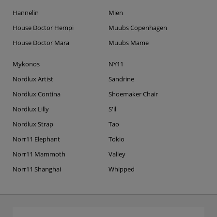
Hannelin
Mien
House Doctor Hempi
Muubs Copenhagen
House Doctor Mara
Muubs Mame
Mykonos
NY11
Nordlux Artist
Sandrine
Nordlux Contina
Shoemaker Chair
Nordlux Lilly
S'il
Nordlux Strap
Tao
Norr11 Elephant
Tokio
Norr11 Mammoth
Valley
Norr11 Shanghai
Whipped