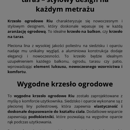
każdym metrażu
Krzesło ogrodowe Riu
charakteryzuje się nowoczesnym i
stylowym designem, który doskonale wpasuje się w każdą
aranżację ogrodową
. To idealne
krzesło na balkon
, czy
krzesło
na taras
.
Pleciona lina z wysokiej jakości poliestru na siedzisku i oparciu
nadaje mu unikalny wygląd, a aluminiowa konstrukcja dodaje
elegancji i nowoczesności. To krzesło będzie idealnym
uzupełnieniem każdego balkonu, ogrodu, tarasu czy patio,
wprowadzając
element luksusu, nowoczesnego wzornictwa i
komfortu
.
Wygodne krzesło ogrodowe
To
wygodne krzesło ogrodowe Riu
zostało zaprojektowane z
myślą o komforcie użytkownika. Siedzisko i oparcie wykonane są z
plecionej liny poliestrowej, która zapewnia
elastyczność i
doskonałe dopasowanie do kształtu ciała
. Dodatkowe wsparcie
zapewniają
podłokietniki
, które pozwalają na wygodne oparcie
rąk podczas użytkowania.