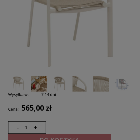
Wysyłka w:
7-14 dni
565,00 zł
Cena:
-
+
DO KOSZYKA