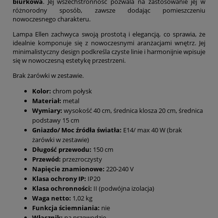
biurkowa
. Jej wszechstronność pozwala na zastosowanie jej w
różnorodny sposób, zawsze dodając pomieszczeniu
nowoczesnego charakteru.
Lampa Ellen zachwyca swoją prostotą i elegancją, co sprawia, że
idealnie komponuje się z nowoczesnymi aranżacjami wnętrz. Jej
minimalistyczny design podkreśla czyste linie i harmonijnie wpisuje
się w nowoczesną estetykę przestrzeni.
Brak żarówki w zestawie.
Kolor:
chrom połysk
Materiał:
metal
Wymiary:
wysokość 40 cm, średnica klosza 20 cm, średnica
podstawy 15 cm
Gniazdo/ Moc źródła światła:
E14/ max 40 W (brak
żarówki w zestawie)
Długość przewodu:
150 cm
Przewód:
przezroczysty
Napięcie znamionowe:
220-240 V
Klasa ochrony IP:
IP20
Klasa ochronności:
II (podwójna izolacja)
Waga netto:
1,02 kg
Funkcja ściemniania:
nie
Włącznik:
na przewodzie