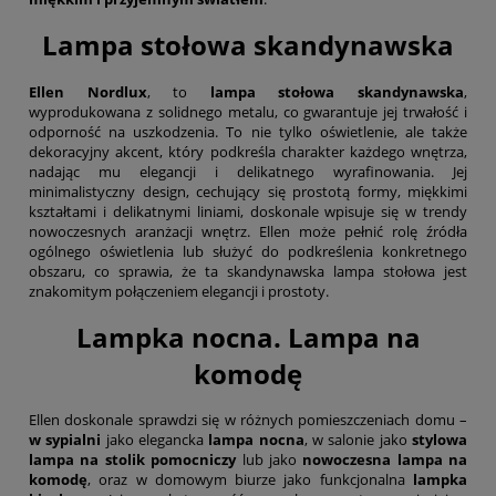
Lampa stołowa skandynawska
Ellen Nordlux
, to
lampa stołowa skandynawska
,
wyprodukowana z solidnego metalu, co gwarantuje jej trwałość i
odporność na uszkodzenia. To nie tylko oświetlenie, ale także
dekoracyjny akcent, który podkreśla charakter każdego wnętrza,
nadając mu elegancji i delikatnego wyrafinowania. Jej
minimalistyczny design, cechujący się prostotą formy, miękkimi
kształtami i delikatnymi liniami, doskonale wpisuje się w trendy
nowoczesnych aranżacji wnętrz. Ellen może pełnić rolę źródła
ogólnego oświetlenia lub służyć do podkreślenia konkretnego
obszaru, co sprawia, że ta skandynawska lampa stołowa jest
znakomitym połączeniem elegancji i prostoty.
Lampka nocna. Lampa na
komodę
Ellen doskonale sprawdzi się w różnych pomieszczeniach domu –
w sypialni
jako elegancka
lampa nocna
, w salonie jako
stylowa
lampa na stolik pomocniczy
lub jako
nowoczesna
lampa na
komodę
, oraz w domowym biurze jako funkcjonalna
lampka