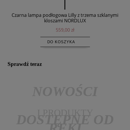
Czarna lampa podłogowa Lilly z trzema szklanymi
L
kloszami NORDLUX
559,00 zł
DO KOSZYKA
Sprawdź teraz
NOWOŚCI
I PRODUKTY
DOSTĘPNE OD
RĘKI