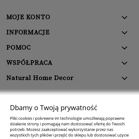
MOJE KONTO
INFORMACJE
POMOC
WSPÓŁPRACA
Natural Home Decor
Dbamy o Twoją prywatność
Natural Home Decor | E-mail: sklep at naturalhomedecor.pl | Tel.:
Pliki cookies i pokrewne im technologie umożliwiają poprawne
507 707 299
| NIP: 7971800592 | REGON: 381429127
działanie strony i pomagają nam dostosować ofertę do Twoich
potrzeb. Możesz zaakceptować wykorzystanie przez nas
Copyright © 2026 - Naturalhomedecor.pl
wszystkich tych plików i przejść do sklepu lub dostosować użycie