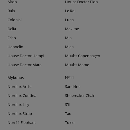
Alton
House Doctor Pion
Bala
Le Roi
Colonial
Luna
Delia
Maxime
Echo
Mib
Hannelin
Mien
House Doctor Hempi
Muubs Copenhagen
House Doctor Mara
Muubs Mame
Mykonos
NY11
Nordlux Artist
Sandrine
Nordlux Contina
Shoemaker Chair
Nordlux Lilly
S'il
Nordlux Strap
Tao
Norr11 Elephant
Tokio