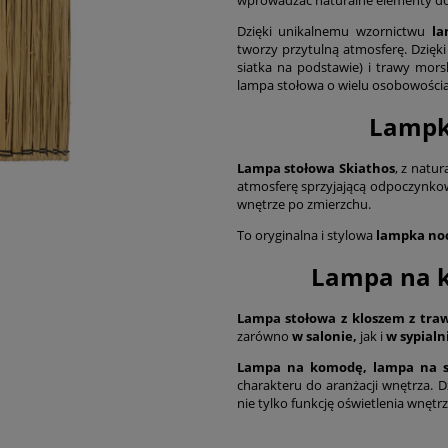
Dzięki unikalnemu wzornictwu
la
tworzy przytulną atmosferę. Dzięki
siatka na podstawie) i trawy mors
lampa stołowa o wielu osobowościa
Lampka
Lampa stołowa Skiathos
, z natu
atmosferę sprzyjającą odpoczynkowi
wnętrze po zmierzchu.
To oryginalna i stylowa
lampka noc
Lampa na k
Lampa stołowa z kloszem z tra
zarówno
w salonie,
jak i
w sypialn
Lampa na komodę, lampa na s
charakteru do aranżacji wnętrza. 
nie tylko funkcję oświetlenia wnętrz