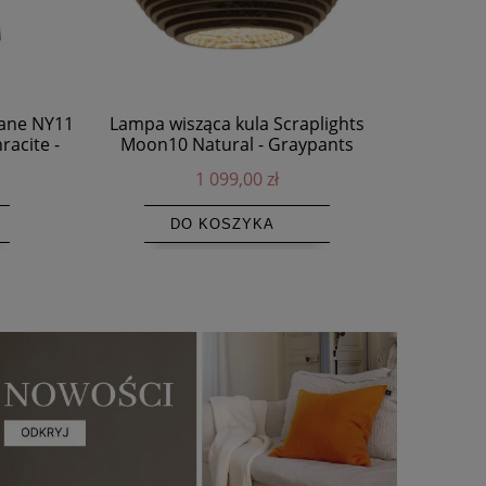
wane NY11
Lampa wisząca kula Scraplights
Nisk
racite -
Moon10 Natural - Graypants
drewni
1 099,00 zł
DO KOSZYKA