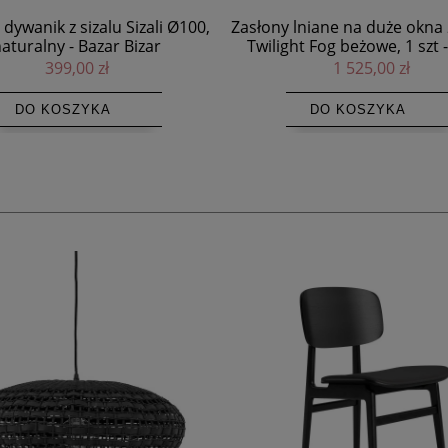
lniane na duże okna 280x290,
Dywan ze skóry recyklingow
ht Fog beżowe, 1 szt - Himla
240x180 czarny - Pom
1 525,00 zł
1 725,00 zł
DO KOSZYKA
DO KOSZYKA