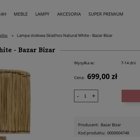
24H
MEBLE
LAMPY
AKCESORIA
SUPER PREMIUM
boho
»
Lampa stołowa Skiathos Natural White - Bazar Bizar
ite - Bazar Bizar
Wysyłka w:
7-14 dni
699,00 zł
Cena:
-
+
Producent:
Bazar Bizar
Kod produktu:
0000004748