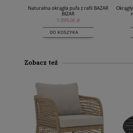
afii BAZAR
Okrągły dywanik z sizalu Sizali Ø100,
Zasłony 
naturalny - Bazar Bizar
Twilig
399,00 zł
DO KOSZYKA
Zobacz też