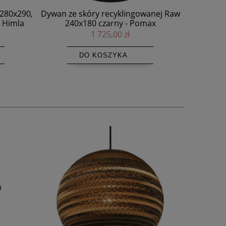
anej Raw
Krzesło drewniane z tapicerowanym
ax
siedziskiem NY11 Natural, Hallingdal
65, wybór koloru - NORR11
3 099,00 zł
DO KOSZYKA