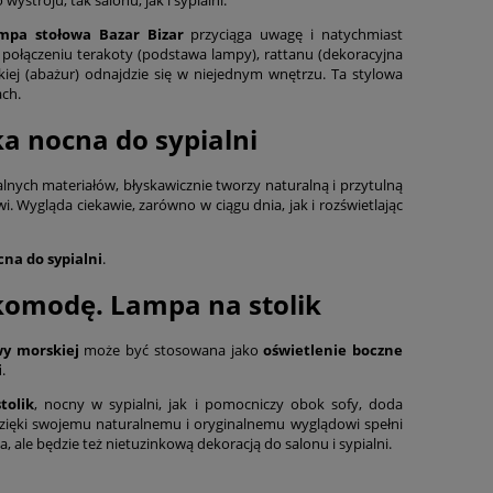
mpa stołowa Bazar Bizar
przyciąga uwagę i natychmiast
 połączeniu terakoty (podstawa lampy), rattanu (dekoracyjna
kiej (abażur) odnajdzie się w niejednym wnętrzu. Ta stylowa
ch.
 nocna do sypialni
ralnych materiałów, błyskawicznie tworzy naturalną i przytulną
. Wygląda ciekawie, zarówno w ciągu dnia, jak i rozświetlając
na do sypialni
.
omodę. Lampa na stolik
wy morskiej
może być stosowana jako
oświetlenie boczne
i
.
tolik
, nocny w sypialni, jak i pomocniczy obok sofy, doda
Dzięki swojemu naturalnemu i oryginalnemu wyglądowi spełni
a, ale będzie też nietuzinkową dekoracją do salonu i sypialni.