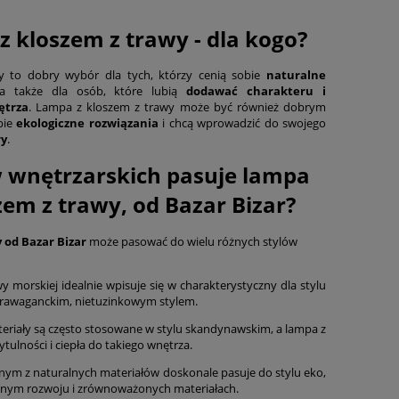
 kloszem z trawy - dla kogo?
 to dobry wybór dla tych, którzy cenią sobie
naturalne
 a także dla osób, które lubią
dodawać charakteru i
ętrza
. Lampa z kloszem z trawy może być również dobrym
bie
ekologiczne rozwiązania
i chcą wprowadzić do swojego
ry
.
w wnętrzarskich pasuje lampa
zem z trawy, od Bazar Bizar?
 od Bazar Bizar
może pasować do wielu różnych stylów
y morskiej idealnie wpisuje się w charakterystyczny dla stylu
strawaganckim, nietuzinkowym stylem.
teriały są często stosowane w stylu skandynawskim, a lampa z
ulności i ciepła do takiego wnętrza.
ym z naturalnych materiałów doskonale pasuje do stylu eko,
onym rozwoju i zrównoważonych materiałach.