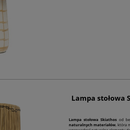
Lampa stołowa S
Lampa stołowa
Skiathos
od bel
naturalnych materiałów
, która 
wprowadzać naturalne elementy do wy