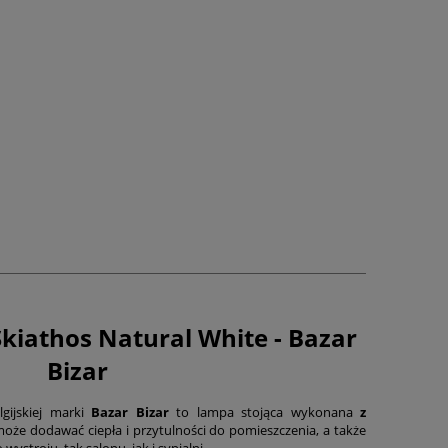
kiathos Natural White - Bazar
Bizar
gijskiej marki
Bazar Bizar
to lampa stojąca wykonana
z
może dodawać ciepła i przytulności do pomieszczenia, a także
stroju, tak salonu, jak i sypialni.