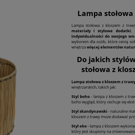
Lampa stołowa z
Lampa stołowa z kloszem z trawy
materiały i stylowe dodatki
,
indywidualności do swojego wn
wyborem dla osób, które cenią so
wnętrza
więcej elementów natu
Do jakich styló
stołowa z klos
Lampa stołowa z kloszem z trawy
wnętrzarskich, takich jak:
Styl boho
- lampa z kloszem z traw
boho wygląd, który cechuje się ek
Styl skandynawski
- naturalne ma
kloszem z trawy może dodawać przyt
Styl eko
- lampa z kloszem wykonan
który jest skupiony na zrównoważ