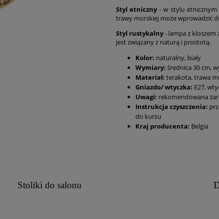
Styl etniczny
- w stylu etnicznym 
trawy morskiej może wprowadzić do
Styl rustykalny
- lampa z kloszem 
jest związany z naturą i prostotą.
Kolor:
naturalny, biały
Wymiary:
średnica 30 cm, w
Materiał:
terakota, trawa mo
Gniazdo/ wtyczka:
E27, wty
Uwagi:
rekomendowana żaró
Instrukcja czyszczenia:
prz
do kurzu
Kraj producenta:
Belgia
Stoliki do salonu
D