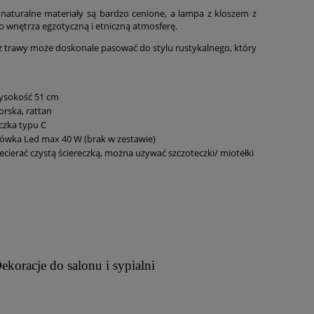
naturalne materiały są bardzo cenione, a lampa z kloszem z
 wnętrza egzotyczną i etniczną atmosferę.
z trawy może doskonale pasować do stylu rustykalnego, który
ysokość 51 cm
rska, rattan
czka typu C
wka Led max 40 W (brak w zestawie)
ecierać czystą ściereczką, można używać szczoteczki/ miotełki
ekoracje do salonu i sypialni