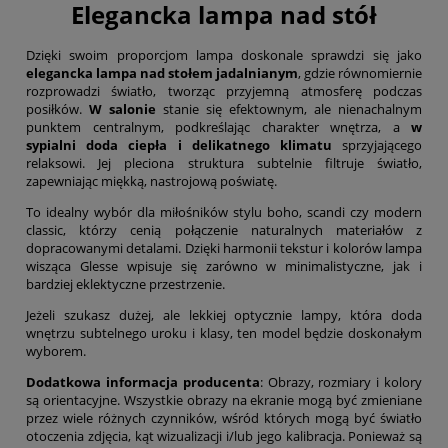
Elegancka lampa nad stół
Dzięki swoim proporcjom lampa doskonale sprawdzi się jako
elegancka lampa
nad stołem jadalnianym
, gdzie równomiernie
rozprowadzi światło, tworząc przyjemną atmosferę podczas
posiłków.
W salonie
stanie się efektownym, ale nienachalnym
punktem centralnym, podkreślając charakter wnętrza, a
w
sypialni doda ciepła i delikatnego klimatu
sprzyjającego
relaksowi. Jej pleciona struktura subtelnie filtruje światło,
zapewniając miękką, nastrojową poświatę.
To idealny wybór dla miłośników stylu boho, scandi czy modern
classic, którzy cenią połączenie naturalnych materiałów z
dopracowanymi detalami. Dzięki harmonii tekstur i kolorów lampa
wisząca Glesse wpisuje się zarówno w minimalistyczne, jak i
bardziej eklektyczne przestrzenie.
Jeżeli szukasz dużej, ale lekkiej optycznie lampy, która doda
wnętrzu subtelnego uroku i klasy, ten model będzie doskonałym
wyborem.
Dodatkowa informacja producenta
: Obrazy, rozmiary i kolory
są orientacyjne. Wszystkie obrazy na ekranie mogą być zmieniane
przez wiele różnych czynników, wśród których mogą być światło
otoczenia zdjęcia, kąt wizualizacji i/lub jego kalibracja. Ponieważ są