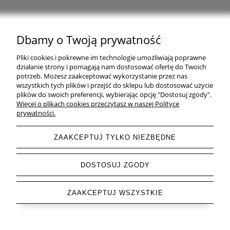
Dbamy o Twoją prywatność
Natural Home Decor | E-mail: sklep at naturalhomedecor.pl | Tel.:
Pliki cookies i pokrewne im technologie umożliwiają poprawne
507 707 299
| NIP: 7971800592 | REGON: 381429127
działanie strony i pomagają nam dostosować ofertę do Twoich
potrzeb. Możesz zaakceptować wykorzystanie przez nas
Copyright © 2026 - Naturalhomedecor.pl
wszystkich tych plików i przejść do sklepu lub dostosować użycie
plików do swoich preferencji, wybierając opcję "Dostosuj zgody".
Więcej o plikach cookies przeczytasz w naszej Polityce
prywatności.
pokaż pełną wersję strony
ZAAKCEPTUJ TYLKO NIEZBĘDNE
Sklep internetowy Shoper.pl
DOSTOSUJ ZGODY
ZAAKCEPTUJ WSZYSTKIE