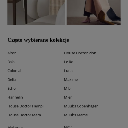
Często wybierane kolekcje
Alton
House Doctor Pion
Bala
Le Roi
Colonial
Luna
Delia
Maxime
Echo
Mib
Hannelin
Mien
House Doctor Hempi
Muubs Copenhagen
House Doctor Mara
Muubs Mame
Mykonos
NY11