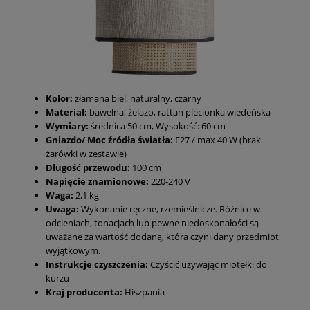
Kolor:
złamana biel, naturalny, czarny
Materiał:
bawełna, żelazo, rattan plecionka wiedeńska
Wymiary:
średnica 50 cm, Wysokość: 60 cm
Gniazdo/ Moc źródła światła:
E27 / max 40 W (brak
żarówki w zestawie)
Długość przewodu:
100 cm
Napięcie znamionowe:
220-240 V
Waga:
2,1 kg
Uwaga:
Wykonanie ręczne, rzemieślnicze. Różnice w
odcieniach, tonacjach lub pewne niedoskonałości są
uważane za wartość dodaną, która czyni dany przedmiot
wyjątkowym.
Instrukcje czyszczenia:
Czyścić używając miotełki do
kurzu
Kraj producenta:
Hiszpania