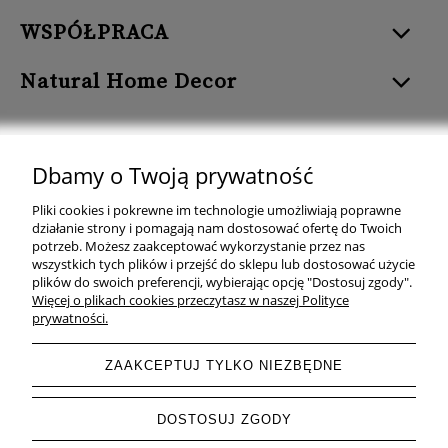
WSPÓŁPRACA
Natural Home Decor
Dbamy o Twoją prywatność
Natural Home Decor | E-mail: sklep at naturalhomedecor.pl | Tel.:
Pliki cookies i pokrewne im technologie umożliwiają poprawne
507 707 299
| NIP: 7971800592 | REGON: 381429127
działanie strony i pomagają nam dostosować ofertę do Twoich
potrzeb. Możesz zaakceptować wykorzystanie przez nas
Copyright © 2026 - Naturalhomedecor.pl
wszystkich tych plików i przejść do sklepu lub dostosować użycie
plików do swoich preferencji, wybierając opcję "Dostosuj zgody".
Więcej o plikach cookies przeczytasz w naszej Polityce
prywatności.
pokaż pełną wersję strony
ZAAKCEPTUJ TYLKO NIEZBĘDNE
Sklep internetowy Shoper.pl
DOSTOSUJ ZGODY