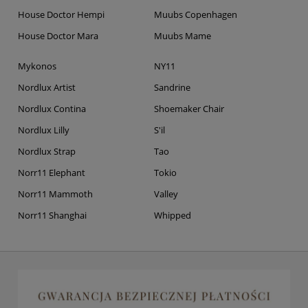
House Doctor Hempi
Muubs Copenhagen
House Doctor Mara
Muubs Mame
Mykonos
NY11
Nordlux Artist
Sandrine
Nordlux Contina
Shoemaker Chair
Nordlux Lilly
S'il
Nordlux Strap
Tao
Norr11 Elephant
Tokio
Norr11 Mammoth
Valley
Norr11 Shanghai
Whipped