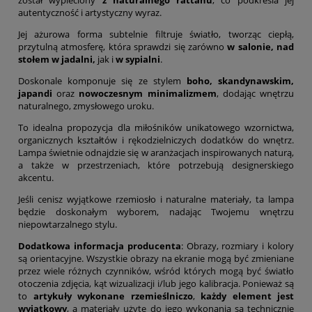
został wypleciony
z naturalnego rattanu
, co podkreśla jej
autentyczność i artystyczny wyraz.
Jej ażurowa forma subtelnie filtruje światło, tworząc ciepłą,
przytulną atmosferę, która sprawdzi się zarówno
w salonie, nad
stołem w jadalni,
jak i
w sypialni
.
Doskonale komponuje się ze stylem
boho, skandynawskim,
japandi
oraz
nowoczesnym minimalizmem
, dodając wnętrzu
naturalnego, zmysłowego uroku.
To idealna propozycja dla miłośników unikatowego wzornictwa,
organicznych kształtów i rękodzielniczych dodatków do wnętrz.
Lampa świetnie odnajdzie się w aranżacjach inspirowanych naturą,
a także w przestrzeniach, które potrzebują designerskiego
akcentu.
Jeśli cenisz wyjątkowe rzemiosło i naturalne materiały, ta lampa
będzie doskonałym wyborem, nadając Twojemu wnętrzu
niepowtarzalnego stylu.
Dodatkowa informacja producenta
: Obrazy, rozmiary i kolory
są orientacyjne. Wszystkie obrazy na ekranie mogą być zmieniane
przez wiele różnych czynników, wśród których mogą być światło
otoczenia zdjęcia, kąt wizualizacji i/lub jego kalibracja. Ponieważ są
to
artykuły wykonane rzemieślniczo
,
każdy element jest
wyjątkowy
, a materiały użyte do jego wykonania są technicznie