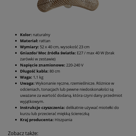
Kolor:
naturalny
Materiał:
rattan
Wymiary:
52 x 40 cm, wysokość 23 cm
Gniazdo/ Moc źródła światła:
E27 / max 40 W (brak
żarówki w zestawie)
Napięcie znamionowe:
220-240 V
Długość kabla:
80 cm
Waga:
1,1 kg
Uwaga:
Wykonanie ręczne, rzemieślnicze. Różnice w
odcieniach, tonacjach lub pewne niedoskonałości są
uważane za wartość dodaną, która czyni dany przedmiot
wyjątkowym.
Instrukcje czyszczenia:
delikatnie używać miotełki do
kurzu lub przecierać miękką ściereczką
Kraj producenta:
Hiszpania
Zobacz także: