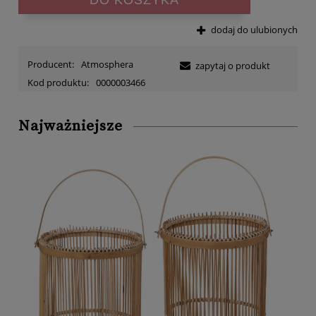
dodaj do ulubionych
Producent:
Atmosphera
zapytaj o produkt
Kod produktu:
0000003466
Najważniejsze