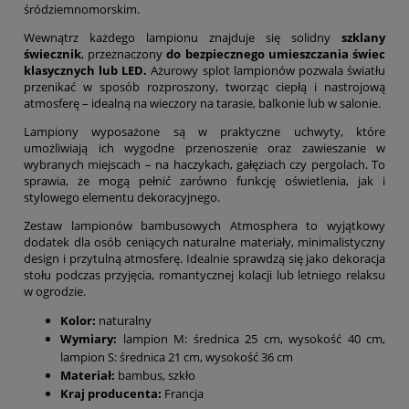
śródziemnomorskim.
Wewnątrz każdego lampionu znajduje się solidny
szklany
świecznik
, przeznaczony
do bezpiecznego umieszczania świec
klasycznych lub LED.
Ażurowy splot lampionów pozwala światłu
przenikać w sposób rozproszony, tworząc ciepłą i nastrojową
atmosferę – idealną na wieczory na tarasie, balkonie lub w salonie.
Lampiony wyposażone są w praktyczne uchwyty, które
umożliwiają ich wygodne przenoszenie oraz zawieszanie w
wybranych miejscach – na haczykach, gałęziach czy pergolach. To
sprawia, że mogą pełnić zarówno funkcję oświetlenia, jak i
stylowego elementu dekoracyjnego.
Zestaw lampionów bambusowych Atmosphera to wyjątkowy
dodatek dla osób ceniących naturalne materiały, minimalistyczny
design i przytulną atmosferę. Idealnie sprawdzą się jako dekoracja
stołu podczas przyjęcia, romantycznej kolacji lub letniego relaksu
w ogrodzie.
Kolor:
naturalny
Wymiary:
lampion M: średnica 25 cm, wysokość 40 cm,
lampion S: średnica 21 cm, wysokość 36 cm
Materiał:
bambus, szkło
Kraj producenta:
Francja