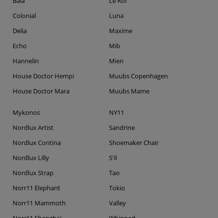
Bala
Le Roi
Colonial
Luna
Delia
Maxime
Echo
Mib
Hannelin
Mien
House Doctor Hempi
Muubs Copenhagen
House Doctor Mara
Muubs Mame
Mykonos
NY11
Nordlux Artist
Sandrine
Nordlux Contina
Shoemaker Chair
Nordlux Lilly
S'il
Nordlux Strap
Tao
Norr11 Elephant
Tokio
Norr11 Mammoth
Valley