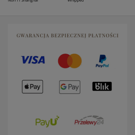
Norr11 Shanghai
Whipped