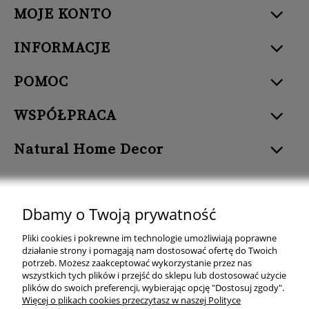
MOJE KONTO
INFORMACJE
POMOC
WSPÓŁPRACA
Natural Home Decor
Dbamy o Twoją prywatność
Natural Home Decor | E-mail: sklep at naturalhomedecor.pl | Tel.:
Pliki cookies i pokrewne im technologie umożliwiają poprawne
507 707 299
| NIP: 7971800592 | REGON: 381429127
działanie strony i pomagają nam dostosować ofertę do Twoich
potrzeb. Możesz zaakceptować wykorzystanie przez nas
Copyright © 2026 - Naturalhomedecor.pl
wszystkich tych plików i przejść do sklepu lub dostosować użycie
plików do swoich preferencji, wybierając opcję "Dostosuj zgody".
Więcej o plikach cookies przeczytasz w naszej Polityce