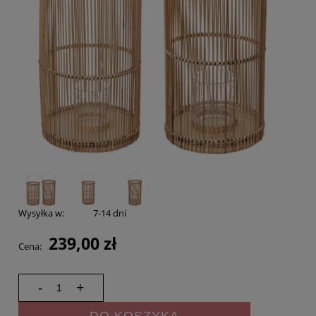
Wysyłka w:
7-14 dni
239,00 zł
Cena:
-
+
DO KOSZYKA