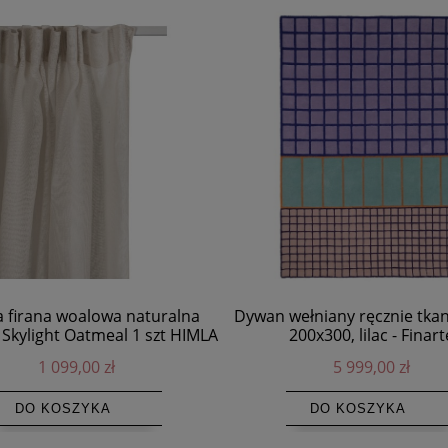
a firana woalowa naturalna
Dywan wełniany ręcznie tka
Skylight Oatmeal 1 szt HIMLA
200x300, lilac - Finart
1 099,00 zł
5 999,00 zł
DO KOSZYKA
DO KOSZYKA