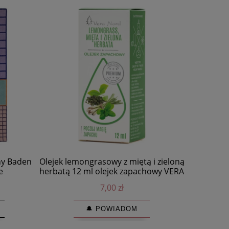
ny Baden
Olejek lemongrasowy z miętą i zieloną
Talerze de
e
herbatą 12 ml olejek zapachowy VERA
NORD
7,00 zł
🔔 POWIADOM