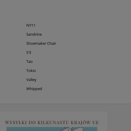
NY11
Sandrine
Shoemaker Chair
S'il
Tao
Tokio
Valley
Whipped