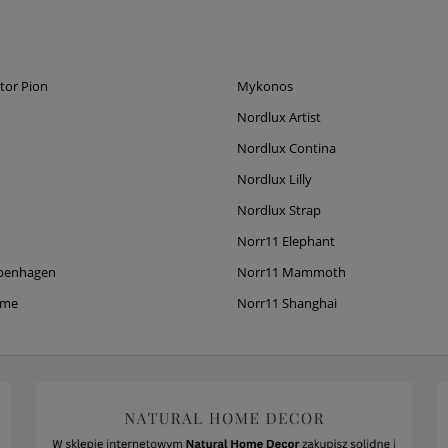
tor Pion
Mykonos
Nordlux Artist
Nordlux Contina
Nordlux Lilly
Nordlux Strap
Norr11 Elephant
penhagen
Norr11 Mammoth
ame
Norr11 Shanghai