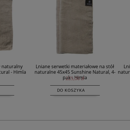
serwetki materiałowe na stół
Lniane zasłony na taśmie 
e 45x45 Sunshine Natural, 4-
naturalny Sunshine Premium 
pak - Himla
szt HIMLA
225,00 zł
659,00 zł
DO KOSZYKA
DO KOSZYKA