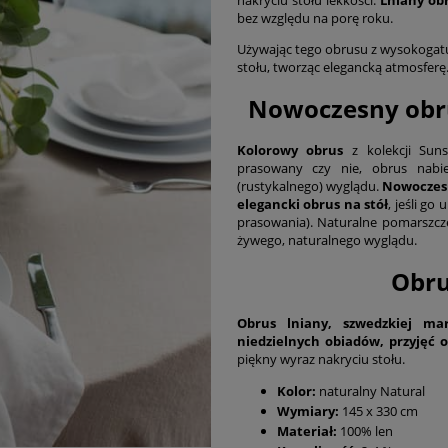
bez względu na porę roku.
Używając tego obrusu z wysokogat
stołu, tworząc elegancką atmosferę
Nowoczesny obru
Kolorowy obrus
z kolekcji Suns
prasowany czy nie, obrus nabie
(rustykalnego) wyglądu.
Nowoczesn
elegancki obrus na stół
, jeśli go
prasowania). Naturalne pomarszcz
żywego, naturalnego wyglądu.
Obru
Obrus lniany, szwedzkiej ma
niedzielnych obiadów, przyjęć 
piękny wyraz nakryciu stołu.
Kolor:
naturalny Natural
Wymiary:
145 x 330 cm
Materiał:
100% len