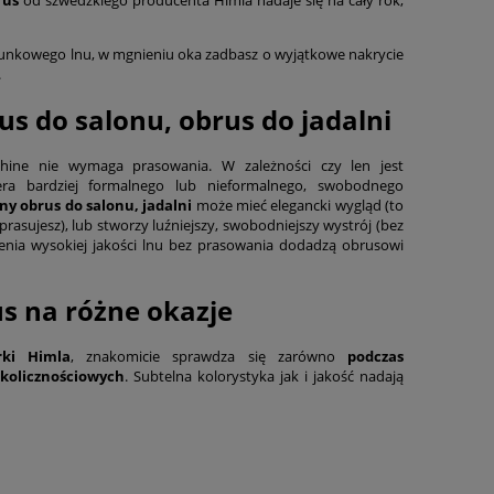
unkowego lnu, w mgnieniu oka zadbasz o wyjątkowe nakrycie
.
s do salonu, obrus do jadalni
hine nie wymaga prasowania. W zależności czy len jest
ra bardziej formalnego lub nieformalnego, swobodnego
y obrus do salonu, jadalni
może mieć elegancki wygląd (to
 uprasujesz), lub stworzy luźniejszy, swobodniejszy wystrój (bez
enia wysokiej jakości lnu bez prasowania dodadzą obrusowi
s na różne okazje
rki Himla
, znakomicie sprawdza się zarówno
podczas
okolicznościowych
. Subtelna kolorystyka jak i jakość nadają