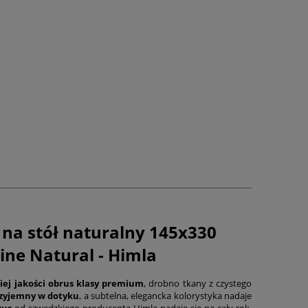
 na stół naturalny 145x330
ine Natural - Himla
iej jakości obrus klasy premium
, drobno tkany z czystego
rzyjemny w dotyku
, a subtelna, elegancka kolorystyka nadaje
rus
od szwedzkiego producenta Himla nadaje się na cały rok,