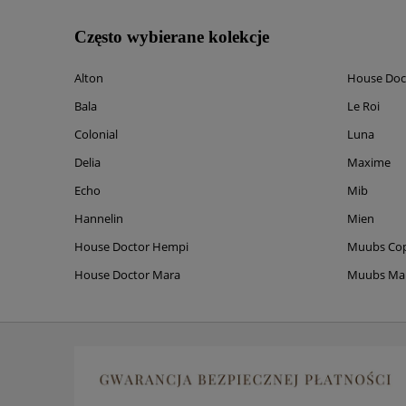
Często wybierane kolekcje
Alton
House Doc
Bala
Le Roi
Colonial
Luna
Delia
Maxime
Echo
Mib
Hannelin
Mien
House Doctor Hempi
Muubs Co
House Doctor Mara
Muubs M