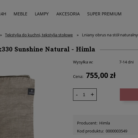
24H
MEBLE
LAMPY
AKCESORIA
SUPER PREMIUM
»
Tekstylia do kuchni, tekstylia stołowe
»
Lniany obrus na stół naturaln
x330 Sunshine Natural - Himla
Wysyłka w:
7-14 dni
755,00 zł
Cena:
-
+
Producent:
Himla
Kod produktu:
0000003549