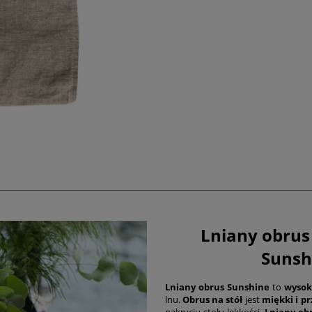
Lniany obrus
Sunsh
Lniany obrus Sunshine
to
wysok
lnu.
Obrus na stół
jest
miękki i p
nakryciu stołu lekkości.
Lniany ob