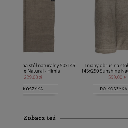
alny 50x145
Lniany obrus na stół naturalny
Lniane 
imla
145x250 Sunshine Natural - Himla
naturaln
599,00 zł
DO KOSZYKA
Zobacz też