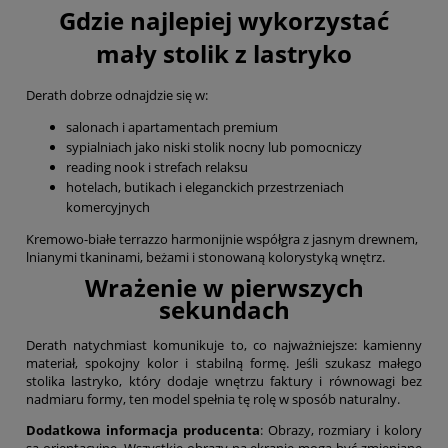
Gdzie najlepiej wykorzystać
mały stolik z lastryko
Derath dobrze odnajdzie się w:
salonach i apartamentach premium
sypialniach jako niski stolik nocny lub pomocniczy
reading nook i strefach relaksu
hotelach, butikach i eleganckich przestrzeniach
komercyjnych
Kremowo-białe terrazzo harmonijnie współgra z jasnym drewnem,
lnianymi tkaninami, beżami i stonowaną kolorystyką wnętrz.
Wrażenie w pierwszych
sekundach
Derath natychmiast komunikuje to, co najważniejsze: kamienny
materiał, spokojny kolor i stabilną formę. Jeśli szukasz małego
stolika lastryko, który dodaje wnętrzu faktury i równowagi bez
nadmiaru formy, ten model spełnia tę rolę w sposób naturalny.
Dodatkowa informacja producenta
: Obrazy, rozmiary i kolory
są orientacyjne. Wszystkie obrazy na ekranie mogą być zmieniane