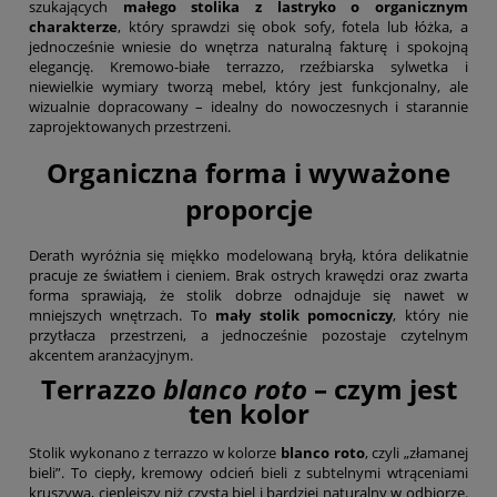
szukających
małego stolika z lastryko o organicznym
charakterze
, który sprawdzi się obok sofy, fotela lub łóżka, a
jednocześnie wniesie do wnętrza naturalną fakturę i spokojną
elegancję. Kremowo-białe terrazzo, rzeźbiarska sylwetka i
niewielkie wymiary tworzą mebel, który jest funkcjonalny, ale
wizualnie dopracowany – idealny do nowoczesnych i starannie
zaprojektowanych przestrzeni.
Organiczna forma i wyważone
proporcje
Derath wyróżnia się miękko modelowaną bryłą, która delikatnie
pracuje ze światłem i cieniem. Brak ostrych krawędzi oraz zwarta
forma sprawiają, że stolik dobrze odnajduje się nawet w
mniejszych wnętrzach. To
mały stolik pomocniczy
, który nie
przytłacza przestrzeni, a jednocześnie pozostaje czytelnym
akcentem aranżacyjnym.
Terrazzo
blanco roto
– czym jest
ten kolor
Stolik wykonano z terrazzo w kolorze
blanco roto
, czyli „złamanej
bieli”. To ciepły, kremowy odcień bieli z subtelnymi wtrąceniami
kruszywa, cieplejszy niż czysta biel i bardziej naturalny w odbiorze.