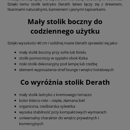
Dzięki temu stolik lastryko Derath łatwo łączy się z drewnem,
tkaninami naturalnymi, kamieniem i jasnymi tapicerkami.
Mały stolik boczny do
codziennego użytku
Dzięki wysokości 40 cm i solidnej masie Derath sprawdzi się jako:
mały stolik boczny przy sofie lub fotelu
stolik pomocniczy w sypialni obok łóżka
niski stolik dekoracyjny pod lampę lub rzeźbę
element wyposażenia stref lounge i wnętrz hotelowych
Co wyróżnia stolik Derath
mały stolik lastryko z kremowego terrazzo
kolor
blanco roto
– ciepła, złamana biel
organiczna, rzeźbiarska sylwetka
wysoka stabilność przy kompaktowych wymiarach
uniwersalny charakter do wnętrz prywatnych i
komercyjnych