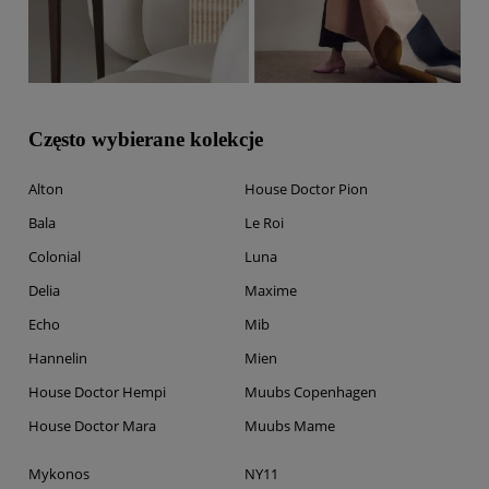
Często wybierane kolekcje
Alton
House Doctor Pion
Bala
Le Roi
Colonial
Luna
Delia
Maxime
Echo
Mib
Hannelin
Mien
House Doctor Hempi
Muubs Copenhagen
House Doctor Mara
Muubs Mame
Mykonos
NY11