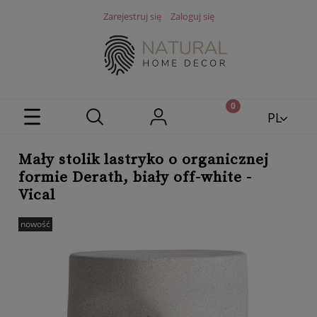
Zarejestruj się
Zaloguj się
PL
EN
Mały stolik lastryko o organicznej
formie Derath, biały off-white -
Vical
nowość