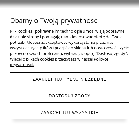
Dbamy o Twoją prywatność
Natural Home Decor | E-mail: sklep at naturalhomedecor.pl | Tel.:
Pliki cookies i pokrewne im technologie umożliwiają poprawne
507 707 299
| NIP: 7971800592 | REGON: 381429127
działanie strony i pomagają nam dostosować ofertę do Twoich
potrzeb. Możesz zaakceptować wykorzystanie przez nas
Copyright © 2026 - Naturalhomedecor.pl
wszystkich tych plików i przejść do sklepu lub dostosować użycie
plików do swoich preferencji, wybierając opcję "Dostosuj zgody".
Więcej o plikach cookies przeczytasz w naszej Polityce
prywatności.
pokaż pełną wersję strony
ZAAKCEPTUJ TYLKO NIEZBĘDNE
Sklep internetowy Shoper.pl
DOSTOSUJ ZGODY
ZAAKCEPTUJ WSZYSTKIE
Letnia Wyprzedaż do -85 % trwa ▶ odkryj swoje