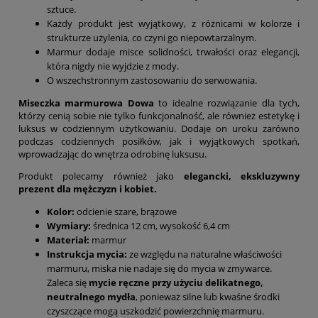
sztuce.
Każdy produkt jest wyjątkowy, z różnicami w kolorze i
strukturze użylenia, co czyni go niepowtarzalnym.
Marmur dodaje misce solidności, trwałości oraz elegancji,
która nigdy nie wyjdzie z mody.
O wszechstronnym zastosowaniu do serwowania.
Miseczka marmurowa Dowa
to idealne rozwiązanie dla tych,
którzy cenią sobie nie tylko funkcjonalność, ale również estetykę i
luksus w codziennym użytkowaniu. Dodaje on uroku zarówno
podczas codziennych posiłków, jak i wyjątkowych spotkań,
wprowadzając do wnętrza odrobinę luksusu.
Produkt polecamy również jako
elegancki, ekskluzywny
prezent dla mężczyzn i kobiet.
Kolor:
odcienie szare, brązowe
Wymiary:
średnica 12 cm, wysokość 6,4 cm
Materiał:
marmur
Instrukcja mycia:
ze względu na naturalne właściwości
marmuru, miska nie nadaje się do mycia w zmywarce.
Zaleca się
mycie ręczne przy użyciu delikatnego,
neutralnego mydła
, ponieważ silne lub kwaśne środki
czyszczące mogą uszkodzić powierzchnię marmuru.