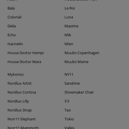
Bala
Le Roi
Colonial
Luna
Delia
Maxime
Echo
Mib
Hannelin
Mien
House Doctor Hempi
Muubs Copenhagen
House Doctor Mara
Muubs Mame
Mykonos
NY11
Nordlux Artist
Sandrine
Nordlux Contina
Shoemaker Chair
Nordlux Lilly
S'il
Nordlux Strap
Tao
Norr11 Elephant
Tokio
Norr11 Mammoth
Valley