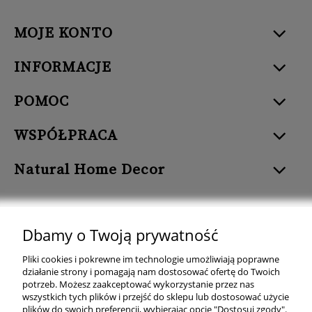
MOJE KONTO
INFORMACJE
POMOC
WSPÓŁPRACA
Natural Home Decor
Dbamy o Twoją prywatność
Natural Home Decor | E-mail: sklep at naturalhomedecor.pl | Tel.:
Pliki cookies i pokrewne im technologie umożliwiają poprawne
507 707 299
| NIP: 7971800592 | REGON: 381429127
działanie strony i pomagają nam dostosować ofertę do Twoich
potrzeb. Możesz zaakceptować wykorzystanie przez nas
Copyright © 2026 - Naturalhomedecor.pl
wszystkich tych plików i przejść do sklepu lub dostosować użycie
plików do swoich preferencji, wybierając opcję "Dostosuj zgody".