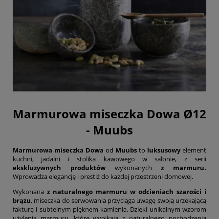
Marmurowa miseczka Dowa Ø12
- Muubs
Marmurowa miseczka Dowa
od
Muubs
to
luksusowy
element
kuchni, jadalni i stolika kawowego w salonie, z serii
ekskluzywnych produktów
wykonanych
z marmuru.
Wprowadza elegancję i prestiż do każdej przestrzeni domowej.
Wykonana
z naturalnego marmuru w odcieniach szarości i
brązu
, miseczka do serwowania przyciąga uwagę swoją urzekającą
fakturą i subtelnym pięknem kamienia. Dzięki unikalnym wzorom
użylenia marmuru, które wynikają z naturalnego pochodzenia