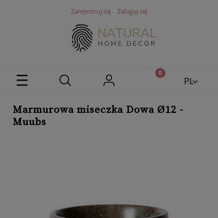
Zarejestruj się
Zaloguj się
PL
EN
Marmurowa miseczka Dowa Ø12 -
Muubs