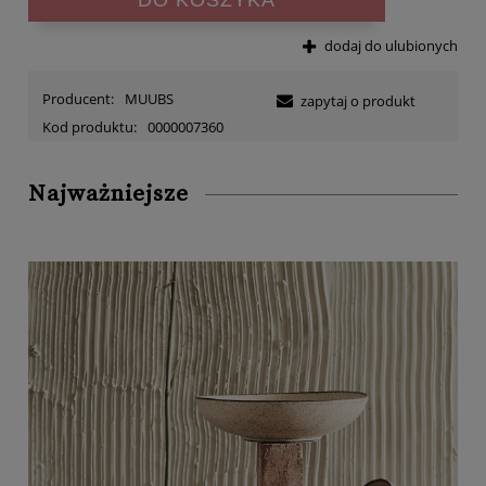
dodaj do ulubionych
Producent:
MUUBS
zapytaj o produkt
Kod produktu:
0000007360
Najważniejsze