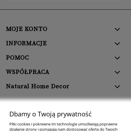
MOJE KONTO
INFORMACJE
POMOC
WSPÓŁPRACA
Natural Home Decor
Dbamy o Twoją prywatność
Natural Home Decor | E-mail: sklep at naturalhomedecor.pl | Tel.:
Pliki cookies i pokrewne im technologie umożliwiają poprawne
507 707 299
| NIP: 7971800592 | REGON: 381429127
działanie strony i pomagają nam dostosować ofertę do Twoich