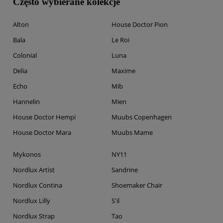
Często wybierane kolekcje
Alton
House Doctor Pion
Bala
Le Roi
Colonial
Luna
Delia
Maxime
Echo
Mib
Hannelin
Mien
House Doctor Hempi
Muubs Copenhagen
House Doctor Mara
Muubs Mame
Mykonos
NY11
Nordlux Artist
Sandrine
Nordlux Contina
Shoemaker Chair
Nordlux Lilly
S'il
Nordlux Strap
Tao