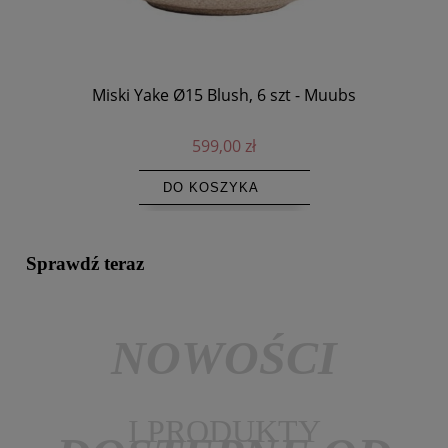
Miski Yake Ø15 Blush, 6 szt - Muubs
Ta
599,00 zł
DO KOSZYKA
Sprawdź teraz
NOWOŚCI
I PRODUKTY