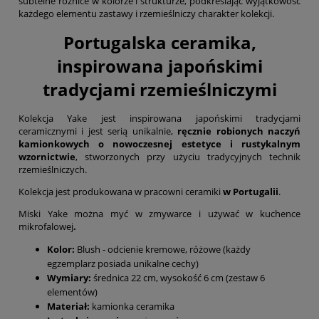
subtelne różnice w kolorze i strukturze, podkreślając wyjątkowość
każdego elementu zastawy i rzemieślniczy charakter kolekcji.
Portugalska ceramika,
inspirowana japońskimi
tradycjami rzemieślniczymi
Kolekcja Yake jest inspirowana japońskimi tradycjami
ceramicznymi i jest serią unikalnie,
ręcznie robionych naczyń
kamionkowych o nowoczesnej estetyce i rustykalnym
wzornictwie
, stworzonych przy użyciu tradycyjnych technik
rzemieślniczych.
Kolekcja jest produkowana w pracowni ceramiki
w Portugalii
.
Miski Yake można myć w zmywarce i używać w kuchence
mikrofalowej
.
Kolor:
Blush - odcienie kremowe, różowe (każdy
egzemplarz posiada unikalne cechy)
Wymiary:
średnica 22 cm, wysokość 6 cm (zestaw 6
elementów)
Materiał:
kamionka ceramika