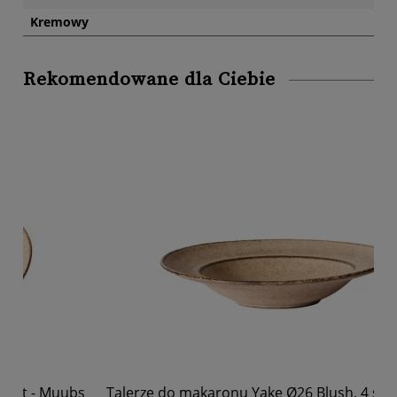
Kremowy
Rekomendowane dla Ciebie
s
Talerze do makaronu Yake Ø26 Blush, 4 szt - Muubs