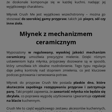
że doskonale komponuje się w każdej kuchni, nadając jej
wyjątkowego charakteru.
Młynek Crush Me jest wyjątkowo wszechstronny – można go
stosować
do szerokiej gamy przypraw
, takich jak
pieprz, sól czy
inne zioła
.
Młynek z mechanizmem
ceramicznym
Wyposażony
w regulowany, wysokiej jakości mechanizm
ceramiczny
, umożliwia precyzyjne mielenie. Dzięki różnym
ustawieniom kąta młynka, przyprawy dozowane są w sposób,
który umożliwia ich idealne rozdrobnienie. Tego typu regulacja
daje pełną kontrolę nad stopniem zmielenia, co jest kluczowe
podczas gotowania i serwowania potraw.
Młynek do przypraw Crush Me posiada
płaskie dno, które
skutecznie zapobiega rozsypywaniu przypraw i zatrzymuje
parę.
Taki projekt zapewnia, że
zawartość młynka nie będzie się
zbrylała
, co poprawia wygodę użytkowania i gwarantuje
czystość
na blacie
kuchennym.
Crush Me to część wyjątkowego zestawu akcesoriów kuchennych,