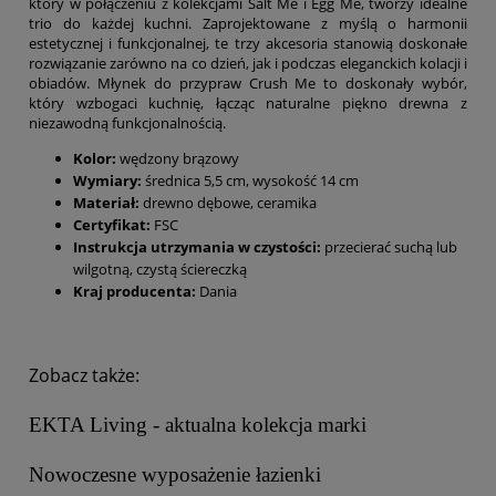
który w połączeniu z kolekcjami Salt Me i Egg Me, tworzy idealne
trio do każdej kuchni. Zaprojektowane z myślą o harmonii
estetycznej i funkcjonalnej, te trzy akcesoria stanowią doskonałe
rozwiązanie zarówno na co dzień, jak i podczas eleganckich kolacji i
obiadów. Młynek do przypraw Crush Me to doskonały wybór,
który wzbogaci kuchnię, łącząc naturalne piękno drewna z
niezawodną funkcjonalnością.
Kolor:
wędzony brązowy
Wymiary:
średnica 5,5 cm, wysokość 14 cm
Materiał:
drewno dębowe, ceramika
Certyfikat:
FSC
Instrukcja utrzymania w czystości:
przecierać suchą lub
wilgotną, czystą ściereczką
Kraj producenta:
Dania
Zobacz także:
EKTA Living - aktualna kolekcja marki
Nowoczesne wyposażenie łazienki