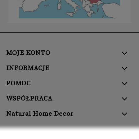
MOJE KONTO
INFORMACJE
POMOC
WSPÓŁPRACA
Natural Home Decor