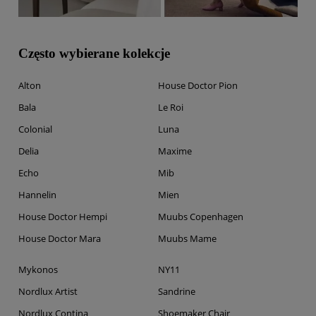
Często wybierane kolekcje
Alton
House Doctor Pion
Bala
Le Roi
Colonial
Luna
Delia
Maxime
Echo
Mib
Hannelin
Mien
House Doctor Hempi
Muubs Copenhagen
House Doctor Mara
Muubs Mame
Mykonos
NY11
Nordlux Artist
Sandrine
Nordlux Contina
Shoemaker Chair