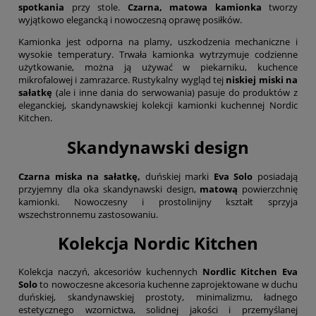
spotkania
przy stole.
Czarna, matowa kamionka
tworzy
wyjątkowo elegancką i nowoczesną oprawę posiłków.
Kamionka jest odporna na plamy, uszkodzenia mechaniczne i
wysokie temperatury. Trwała kamionka wytrzymuje codzienne
użytkowanie, można ją używać w piekarniku, kuchence
mikrofalowej i zamrażarce. Rustykalny wygląd tej
niskiej miski na
sałatkę
(ale i inne dania do serwowania) pasuje do produktów z
eleganckiej, skandynawskiej kolekcji kamionki kuchennej Nordic
Kitchen.
Skandynawski design
Czarna miska na sałatkę,
duńskiej marki
Eva Solo
posiadają
przyjemny dla oka skandynawski design,
matową
powierzchnię
kamionki. Nowoczesny i prostolinijny kształt sprzyja
wszechstronnemu zastosowaniu.
Kolekcja Nordic Kitchen
Kolekcja naczyń, akcesoriów kuchennych
Nordlic Kitchen Eva
Solo
to nowoczesne akcesoria kuchenne zaprojektowane w duchu
duńskiej, skandynawskiej prostoty, minimalizmu, ładnego
estetycznego wzornictwa, solidnej jakości i przemyślanej