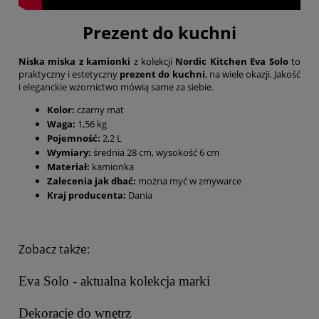
Prezent do kuchni
Niska miska z kamionki
z kolekcji
Nordic Kitchen Eva Solo
to
praktyczny i estetyczny
prezent do kuchni
, na wiele okazji. Jakość
i eleganckie wzornictwo mówią same za siebie.
Kolor:
czarny mat
Waga:
1,56 kg
Pojemność:
2,2 L
Wymiary:
średnia 28 cm, wysokość 6 cm
Materiał:
kamionka
Zalecenia jak dbać:
można myć w zmywarce
Kraj producenta:
Dania
Zobacz także:
Eva Solo - aktualna kolekcja marki
Dekoracje do wnętrz