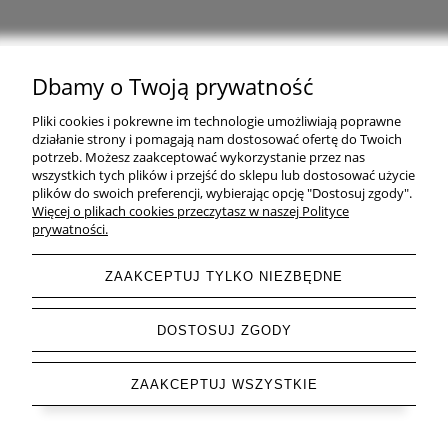
Dbamy o Twoją prywatność
Natural Home Decor | E-mail: sklep at naturalhomedecor.pl | Tel.:
Pliki cookies i pokrewne im technologie umożliwiają poprawne
507 707 299
| NIP: 7971800592 | REGON: 381429127
działanie strony i pomagają nam dostosować ofertę do Twoich
potrzeb. Możesz zaakceptować wykorzystanie przez nas
Copyright © 2026 - Naturalhomedecor.pl
wszystkich tych plików i przejść do sklepu lub dostosować użycie
plików do swoich preferencji, wybierając opcję "Dostosuj zgody".
Więcej o plikach cookies przeczytasz w naszej Polityce
prywatności.
pokaż pełną wersję strony
ZAAKCEPTUJ TYLKO NIEZBĘDNE
Sklep internetowy Shoper.pl
DOSTOSUJ ZGODY
ZAAKCEPTUJ WSZYSTKIE