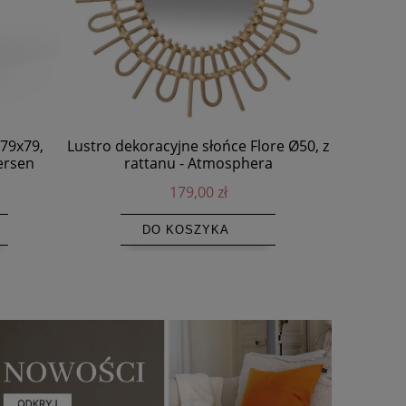
 79x79,
Lustro dekoracyjne słońce Flore Ø50, z
Lampa dr
ersen
rattanu - Atmosphera
179,00 zł
DO KOSZYKA