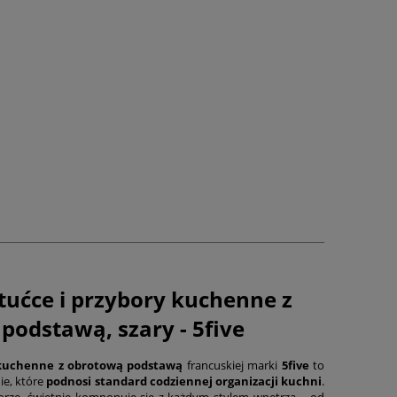
tućce i przybory kuchenne z
podstawą, szary - 5five
y kuchenne z obrotową podstawą
francuskiej marki
5five
to
ie, które
podnosi standard codziennej organizacji kuchni
.
ze, świetnie komponuje się z każdym stylem wnętrza – od