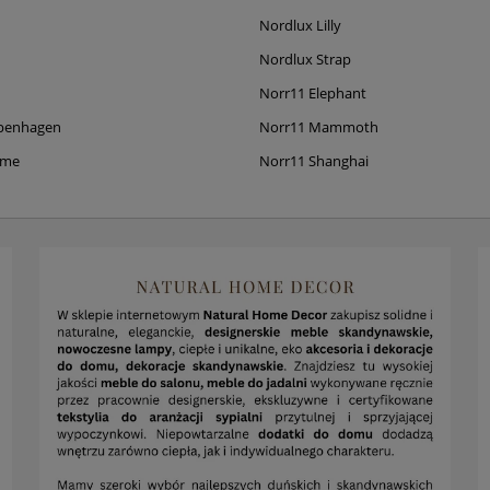
Nordlux Lilly
Nordlux Strap
Norr11 Elephant
penhagen
Norr11 Mammoth
ame
Norr11 Shanghai