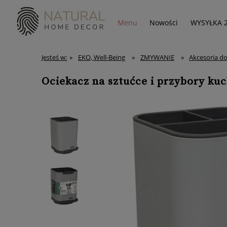
Menu
Nowości
WYSYŁKA 
Jesteś w:
»
EKO, Well-Being
»
ZMYWANIE
»
Akcesoria d
Ociekacz na sztućce i przybory ku