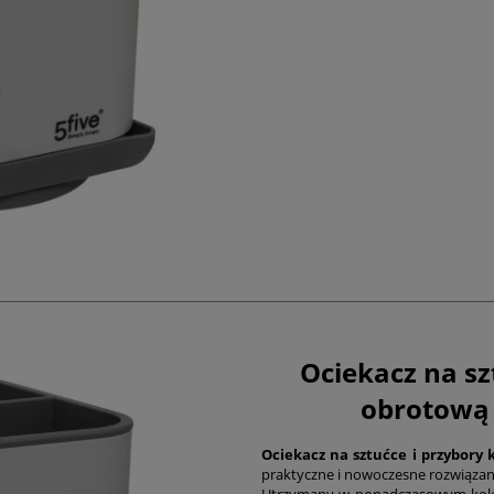
Ociekacz na sz
obrotową 
Ociekacz na sztućce i przybor
praktyczne i nowoczesne rozwiązan
Utrzymany w ponadczasowym kolor