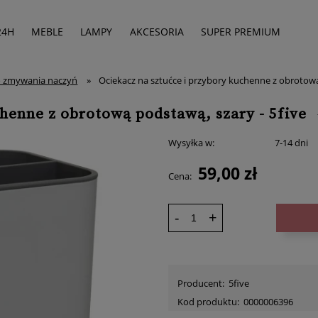
24H
MEBLE
LAMPY
AKCESORIA
SUPER PREMIUM
o zmywania naczyń
»
Ociekacz na sztućce i przybory kuchenne z obrotową
chenne z obrotową podstawą, szary - 5five
Wysyłka w:
7-14 dni
59,00 zł
Cena:
-
+
Producent:
5five
Kod produktu:
0000006396