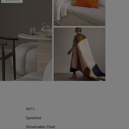
NY11
Sandrine
Shoemaker Chair