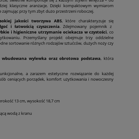
dziej klasyczne aranżacje. Dzięki kompaktowym wymiarom
ie zajmując przy tym zbyt dużo przestrzeni roboczej.
okiej jakości tworzywa ABS
, które charakteryzuje się
lgoć i łatwością czyszczenia
. Zdejmowany pojemnik z
ybkie i higieniczne utrzymanie ociekacza w czystości
, co
ytkowaniu. Przemyślany projekt obejmuje trzy oddzielne
odne sortowanie różnych rodzajów sztućców, dużych noży czy
t
wbudowana wylewka oraz obrotowa podstawa
, która
unkcjonalne, a zarazem estetyczne rozwiązanie do każdej
osób ceniących porządek, komfort użytkowania i nowoczesny
erokość 13 cm, wysokość 18,7 cm
ącą wodą z kranu