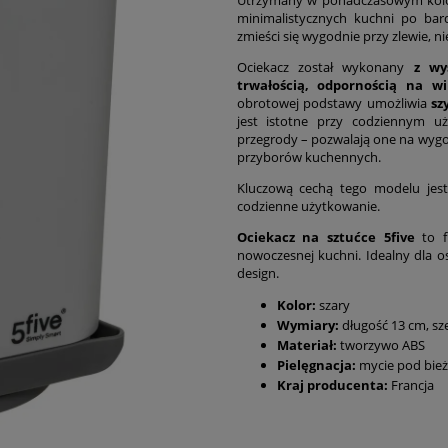
minimalistycznych kuchni po bar
zmieści się wygodnie przy zlewie, n
Ociekacz został wykonany
z wys
trwałością, odpornością na wi
obrotowej podstawy umożliwia
sz
jest istotne przy codziennym uż
przegrody – pozwalają one na wyg
przyborów kuchennych.
Kluczową cechą tego modelu jes
codzienne użytkowanie.
Ociekacz na sztućce 5five
to f
nowoczesnej kuchni. Idealny dla 
design.
Kolor:
szary
Wymiary:
długość 13 cm, sz
Materiał:
tworzywo ABS
Pielęgnacja:
mycie pod bież
Kraj producenta:
Francja