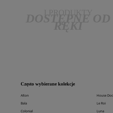
I PRODUKTY
DOSTĘPNE OD
RĘKI
Często wybierane kolekcje
Alton
House Doc
Bala
Le Roi
Colonial
Luna