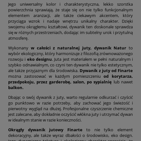
Jego uniwersalny kolor i charakterystyczna, lekko szorstka
powierzchnia sprawiają, że staje się on nie tylko funkcjonalnym
elementem aranżacji, ale także ciekawym akcentem, który
przyciąga wzrok i nadaje wnętrzu unikalny charakter. Dzięki
swojemu okrągłemu kształtowi, dywanik ten doskonale sprawdza
się w różnych przestrzeniach, dodając im subtelny urok i przytulną
atmosferę.
Wykonany
w całości z naturalnej juty, dywanik Natur
to
wybór ekologiczny, który harmonizuje z filozofią zrównoważonego
rozwoju i
eko designu
. Juta jest materiałem w pełni naturalnym i
szybko odnawialnym, co czyni ten dywanik nie tylko estetycznym,
ale także przyjaznym dla środowiska.
Dywanik z juty od Finarte
można zastosować w każdym pomieszczeniu
od korytarza,
przedpokoju, przez garderobę, salon, po sypialnię
lub nawet
balkon.
Dbając o swój dywanik z juty, warto regularnie odkurzać i czyścić
go punktowo w razie potrzeby, aby zachować jego świeżość i
pierwotny wygląd na dłużej. Profesjonalne czyszczenie chemiczne
jest zalecane, aby dokładnie oczyścić włókna juty i utrzymać dywan
w idealnym stanie w razie konieczności.
Okrągły dywanik jutowy Finarte
to nie tylko element
dekoracyjny, ale także wyraz dbałości o środowisko, eko design.
Jego dynamiczna tekstura i ekologiczny charakter sprawiają, że