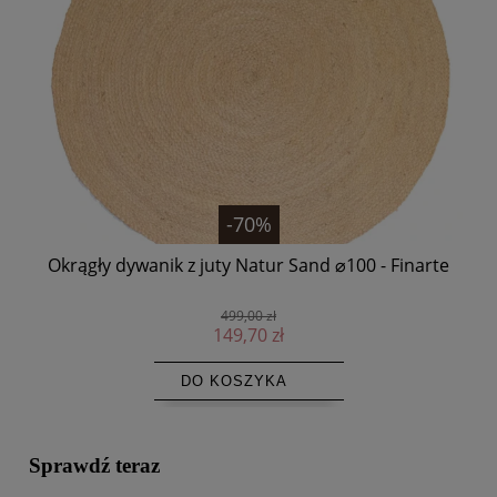
-70%
Okrągły dywanik z juty Natur Sand ⌀100 - Finarte
Pła
499,00 zł
149,70 zł
DO KOSZYKA
Sprawdź teraz