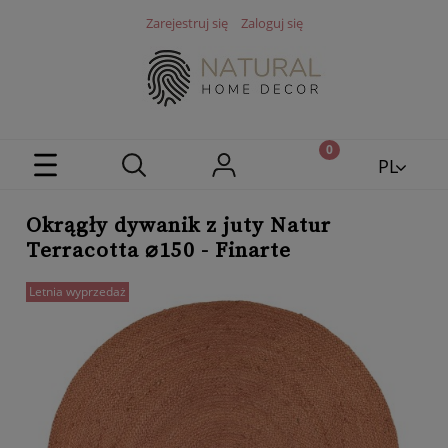
Zarejestruj się
Zaloguj się
PL
EN
Okrągły dywanik z juty Natur
Terracotta ⌀150 - Finarte
Letnia wyprzedaż