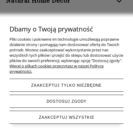
Natural Home Decor
Dbamy o Twoją prywatność
Natural Home Decor | E-mail: sklep at naturalhomedecor.pl | Tel.:
Pliki cookies i pokrewne im technologie umożliwiają poprawne
507 707 299
| NIP: 7971800592 | REGON: 381429127
działanie strony i pomagają nam dostosować ofertę do Twoich
potrzeb. Możesz zaakceptować wykorzystanie przez nas
Copyright © 2026 - Naturalhomedecor.pl
wszystkich tych plików i przejść do sklepu lub dostosować użycie
plików do swoich preferencji, wybierając opcję "Dostosuj zgody".
Więcej o plikach cookies przeczytasz w naszej Polityce
prywatności.
pokaż pełną wersję strony
ZAAKCEPTUJ TYLKO NIEZBĘDNE
Sklep internetowy Shoper.pl
DOSTOSUJ ZGODY
ZAAKCEPTUJ WSZYSTKIE