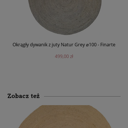
te
Ko
Okrągły dywanik z juty Natur Grey ⌀100 - Finarte
499,00 zł
Zobacz też