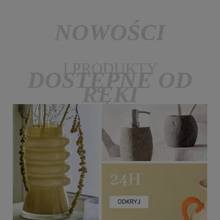
NOWOŚCI
I PRODUKTY
DOSTĘPNE OD
RĘKI