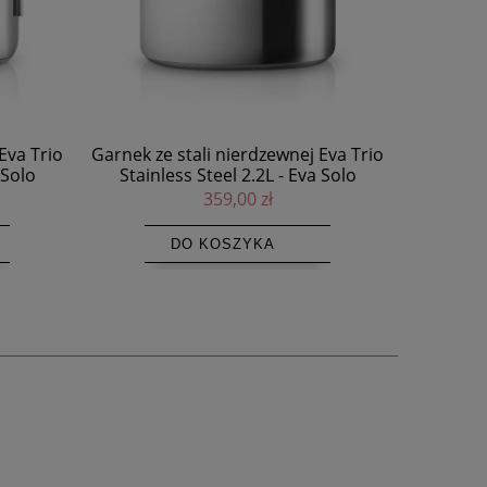
Eva Trio
Rondel Saute Eva Trio Stainless Steel
Garnek ze
 Solo
1.3L stal nierdzewna - Eva Solo
Stainl
309,00 zł
DO KOSZYKA