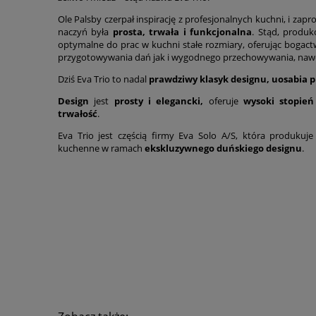
Ole Palsby czerpał inspirację z profesjonalnych kuchni, i zapr
naczyń była
prosta, trwała i funkcjonalna
. Stąd, produk
optymalne do prac w kuchni stałe rozmiary, oferując bogact
przygotowywania dań jak i wygodnego przechowywania, nawe
Dziś Eva Trio to nadal
prawdziwy klasyk designu, uosabia 
Design
jest
prosty i elegancki,
oferuje
wysoki stopień
trwałość
.
Eva Trio jest częścią firmy Eva Solo A/S, która produkuj
kuchenne w ramach
ekskluzywnego duńskiego designu
.