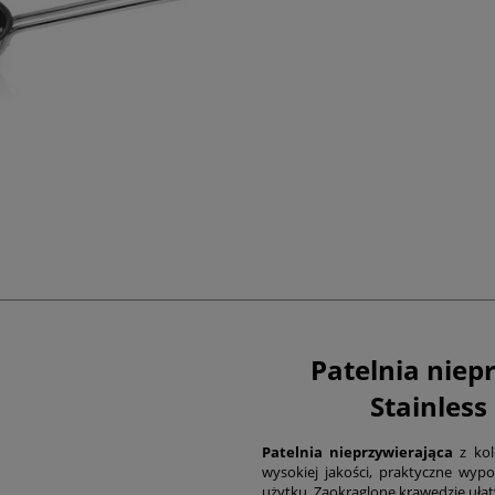
Patelnia niep
Stainless 
Patelnia nieprzywierająca
z kol
wysokiej jakości, praktyczne wyp
użytku. Zaokrąglone krawędzie ułat