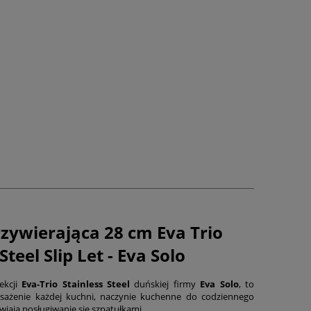
rzywierająca 28 cm Eva Trio
Steel Slip Let - Eva Solo
ekcji
Eva-Trio Stainless Steel
duńskiej firmy
Eva Solo
, to
osażenie każdej kuchni, naczynie kuchenne do codziennego
wiają posługiwanie się szpatułkami.