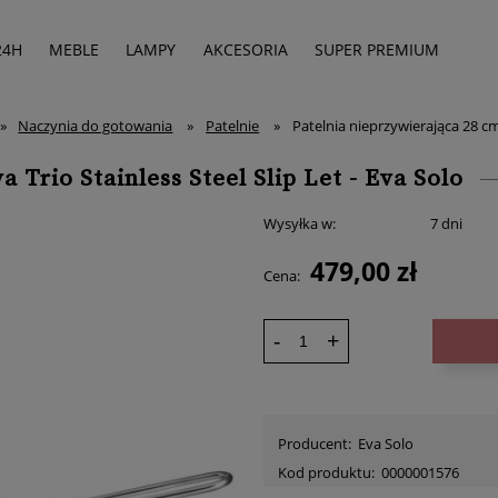
24H
MEBLE
LAMPY
AKCESORIA
SUPER PREMIUM
»
Naczynia do gotowania
»
Patelnie
»
Patelnia nieprzywierająca 28 cm 
 Trio Stainless Steel Slip Let - Eva Solo
Wysyłka w:
7 dni
479,00 zł
Cena:
-
+
Producent:
Eva Solo
Kod produktu:
0000001576