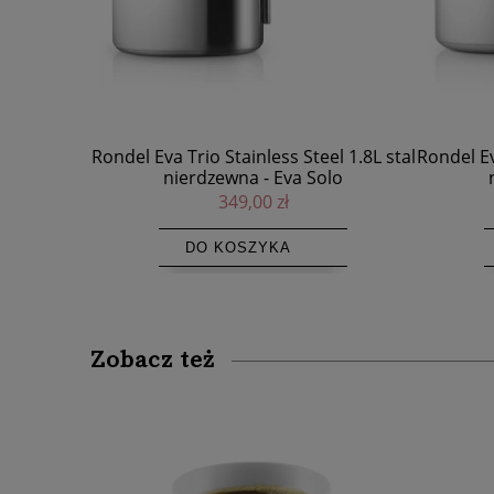
el 1.8L stal
Rondel Eva Trio Stainless Steel 1.1L stal
Garnek 
olo
nierdzewna - Eva Solo
Stai
279,00 zł
DO KOSZYKA
Zobacz też