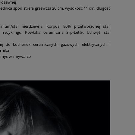
erdzewnej
rednica spód strefa grzewcza 20 cm, wysokość 11 cm, długość
nium/stal nierdzewna, Korpus: 90% przetworzonej stali
 recyklingu, Powłoka ceramiczna Slip-Let®, Uchwyt: stal
ię do kuchenek ceramicznych, gazowych, elektrycznych i
rnika
myć w zmywarce