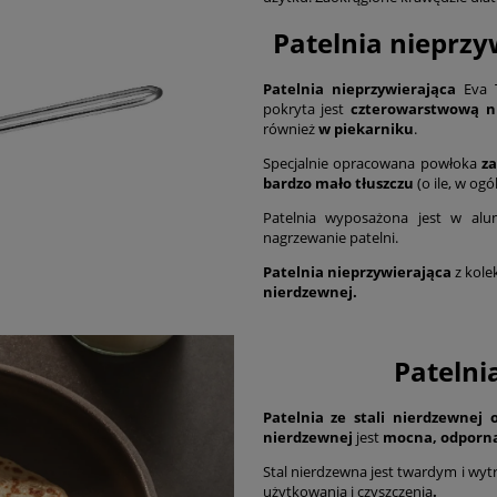
Patelnia nieprzy
Patelnia nieprzywierająca
Eva 
pokryta jest
czterowarstwową ni
również
w piekarniku
.
Specjalnie opracowana powłoka
z
bardzo mało tłuszczu
(o ile, w og
Patelnia wyposażona jest w alu
nagrzewanie patelni.
Patelnia nieprzywierająca
z kole
nierdzewnej
.
Patelni
Patelnia ze stali nierdzewnej 
nierdzewnej
jest
mocna, odporna
Stal nierdzewna jest twardym i wy
użytkowania i czyszczenia
.