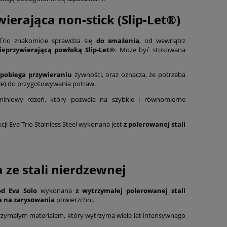
wierająca non-stick (Slip-Let®)
Trio znakomicie sprawdza się
do smażenia
,
od wewnątrz
eprzywierającą powłoką Slip-Let®
.
Może być stosowana
apobiega przywieraniu
żywności, oraz oznacza, że potrzeba
óle) do przygotowywania potraw.
miniowy rdzeń, który pozwala na szybkie i równomierne
kcji Eva Trio Stainless Steel wykonana jest
z polerowanej stali
a ze stali nierdzewnej
od Eva Solo
wykonana
z wytrzymałej polerowanej stali
 na zarysowania
powierzchni.
trzymałym materiałem, który wytrzyma wiele lat intensywnego