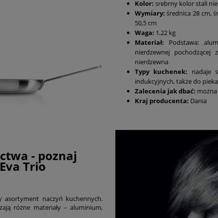
Kolor:
srebrny kolor stali ni
Wymiary:
średnica 28 cm, ś
50,5 cm
Waga:
1,22 kg
Materiał:
Podstawa: alumi
nierdzewnej pochodzącej z
nierdzewna
Typy kuchenek:
nadaje s
indukcyjnych, także do pieka
Zalecenia jak dbać:
można 
Kraj producenta:
Dania
ctwa - poznaj
Eva Trio
ny asortyment naczyń kuchennych.
zają różne materiały – aluminium,