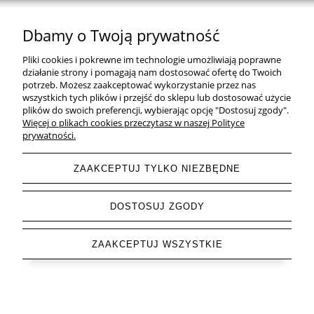
Dbamy o Twoją prywatność
Natural Home Decor | E-mail: sklep at naturalhomedecor.pl | Tel.:
Pliki cookies i pokrewne im technologie umożliwiają poprawne
507 707 299
| NIP: 7971800592 | REGON: 381429127
działanie strony i pomagają nam dostosować ofertę do Twoich
potrzeb. Możesz zaakceptować wykorzystanie przez nas
Copyright © 2026 - Naturalhomedecor.pl
wszystkich tych plików i przejść do sklepu lub dostosować użycie
plików do swoich preferencji, wybierając opcję "Dostosuj zgody".
Więcej o plikach cookies przeczytasz w naszej Polityce
prywatności.
pokaż pełną wersję strony
ZAAKCEPTUJ TYLKO NIEZBĘDNE
Sklep internetowy Shoper.pl
DOSTOSUJ ZGODY
ZAAKCEPTUJ WSZYSTKIE
Letnia Wyprzedaż do -85 % trwa ▶ odkryj swoje
okazje