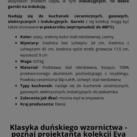
wszystkich źródłach ciepła, w tym
indukcyjnych. To dobre
garnki na indukcję.
Nadają się do kuchenek ceramicznych, gazowych,
elektrycznych i indukcyjnych. Garnki
z tej kolekcji mogą być
także stosowane
w piekarniku (wytrzymałość do 400°C)
.
Kolor:
szary, srebrny kolor stali nierdzewnej, czarny
Wymiary:
średnica bez uchwytu 24 cm, średnica z
uchwytami 45 cm, średnica spód strefa grzewcza 17,5 cm,
wysokość 9 cm
Waga:
0,9 kg
Materiał:
Podstawa: stal nierdzewna, Korpus: 100%
przetworzonego aluminium pochodzącego z recyklingu,
Powłoka ceramiczna Slip-Let®, Uchwyt: stal nierdzewna
Typy kuchenek:
nadaje się do kuchenek ceramicznych,
gazowych, elektrycznych, indukcyjnych, do piekarnika
Zalecenia jak dbać:
można myć w zmywarce
Kraj producenta:
Dania
Klasyka duńskiego wzornictwa -
poznaj projektanta kolekcji Eva