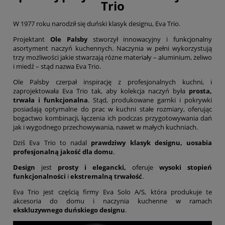
Trio
W 1977 roku narodził się duński klasyk designu, Eva Trio.
Projektant
Ole Palsby
stworzył innowacyjny i funkcjonalny
asortyment naczyń kuchennych. Naczynia w pełni wykorzystują
trzy możliwości jakie stwarzają różne materiały – aluminium, żeliwo
i miedź – stąd nazwa Eva Trio.
Ole Palsby czerpał inspirację z profesjonalnych kuchni, i
zaprojektowała Eva Trio tak, aby kolekcja naczyń była
prosta,
trwała i funkcjonalna
. Stąd, produkowane garnki i pokrywki
posiadają optymalne do prac w kuchni stałe rozmiary, oferując
bogactwo kombinacji, łączenia ich podczas przygotowywania dań
jak i wygodnego przechowywania, nawet w małych kuchniach.
Dziś Eva Trio to nadal
prawdziwy klasyk designu, uosabia
profesjonalną jakość dla domu
.
Design
jest
prosty i elegancki,
oferuje
wysoki stopień
funkcjonalności
i
ekstremalną trwałość
.
Eva Trio jest częścią firmy Eva Solo A/S, która produkuje te
akcesoria do domu i naczynia kuchenne w ramach
ekskluzywnego duńskiego designu
.