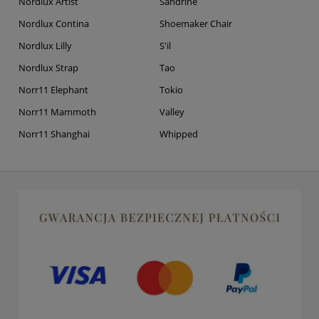
Nordlux Artist
Sandrine
Nordlux Contina
Shoemaker Chair
Nordlux Lilly
S'il
Nordlux Strap
Tao
Norr11 Elephant
Tokio
Norr11 Mammoth
Valley
Norr11 Shanghai
Whipped