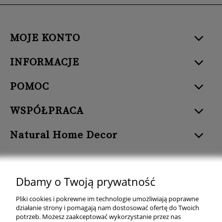
MOJE KONTO
INFORMACJE
POMOC
WSPÓŁPRACA
Natural Home Decor
Dbamy o Twoją prywatność
Natural Home Decor | E-mail: sklep at naturalhomedecor.pl | Tel.:
Pliki cookies i pokrewne im technologie umożliwiają poprawne
507 707 299
| NIP: 7971800592 | REGON: 381429127
działanie strony i pomagają nam dostosować ofertę do Twoich
potrzeb. Możesz zaakceptować wykorzystanie przez nas