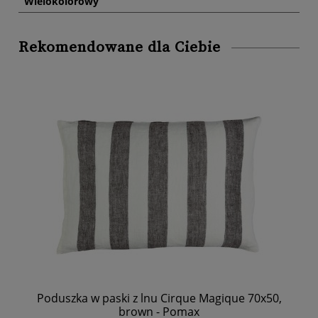
Wielokolorowy
Rekomendowane dla Ciebie
-
Poduszka w paski z lnu Cirque Magique 70x50,
Mię
brown - Pomax