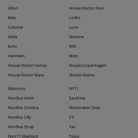
Alton
House Doctor Pion
Bala
Le Roi
Colonial
Luna
Delia
Maxime
Echo
Mib
Hannelin
Mien
House Doctor Hempi
Muubs Copenhagen
House Doctor Mara
Muubs Mame
Mykonos
NY11
Nordlux Artist
Sandrine
Nordlux Contina
Shoemaker Chair
Nordlux Lilly
S'il
Nordlux Strap
Tao
Norr11 Elephant
Tokio