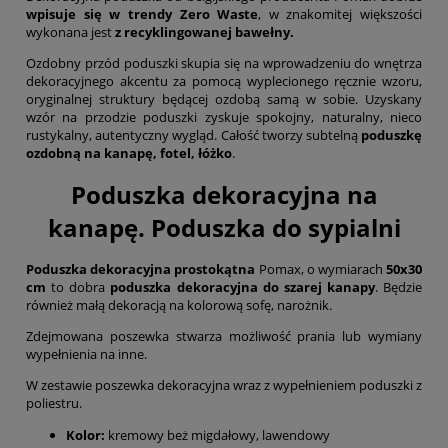
wpisuje się w trendy Zero Waste
, w znakomitej większości
wykonana jest
z recyklingowanej bawełny.
Ozdobny przód poduszki skupia się na wprowadzeniu do wnętrza
dekoracyjnego akcentu za pomocą wyplecionego ręcznie wzoru,
oryginalnej struktury będącej ozdobą samą w sobie. Uzyskany
wzór na przodzie poduszki zyskuje spokojny, naturalny, nieco
rustykalny, autentyczny wygląd. Całość tworzy subtelną
poduszkę
ozdobną na kanapę, fotel, łóżko
.
Poduszka dekoracyjna na
kanapę. Poduszka do sypialni
Poduszka dekoracyjna prostokątna
Pomax, o wymiarach
50x30
cm
to dobra
poduszka dekoracyjna do szarej kanapy
. Będzie
również małą dekoracją na kolorową sofę, narożnik.
Zdejmowana poszewka stwarza możliwość prania lub wymiany
wypełnienia na inne.
W zestawie poszewka dekoracyjna wraz z wypełnieniem poduszki z
poliestru.
Kolor:
kremowy beż migdałowy, lawendowy