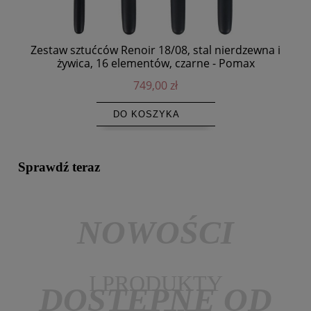
Zestaw sztućców Renoir 18/08, stal nierdzewna i
Pa
żywica, 16 elementów, czarne - Pomax
749,00 zł
DO KOSZYKA
Sprawdź teraz
NOWOŚCI
I PRODUKTY
DOSTĘPNE OD