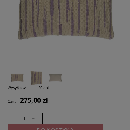
Wysyłka w:
20 dni
275,00 zł
Cena:
-
+
DO KOSZYKA