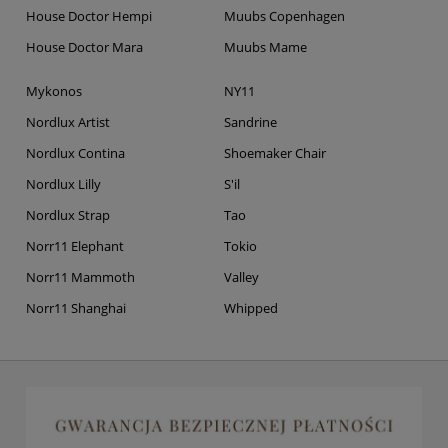
House Doctor Hempi
Muubs Copenhagen
House Doctor Mara
Muubs Mame
Mykonos
NY11
Nordlux Artist
Sandrine
Nordlux Contina
Shoemaker Chair
Nordlux Lilly
S'il
Nordlux Strap
Tao
Norr11 Elephant
Tokio
Norr11 Mammoth
Valley
Norr11 Shanghai
Whipped