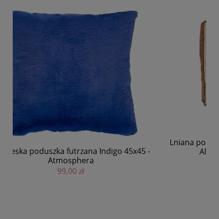
Lniana poduszka dekoracyjna z welurowymi bokami
Alpha Borders 60x40, ivory - Pomax
329,00 zł
DO KOSZYKA