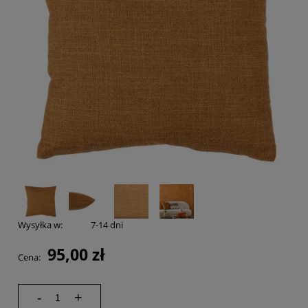
Wysyłka w:
7-14 dni
95,00 zł
Cena:
-
+