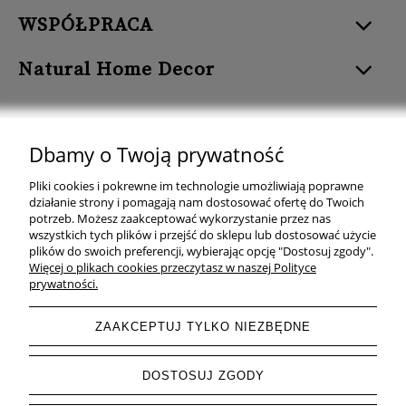
WSPÓŁPRACA
Natural Home Decor
Dbamy o Twoją prywatność
Natural Home Decor | E-mail: sklep at naturalhomedecor.pl | Tel.:
Pliki cookies i pokrewne im technologie umożliwiają poprawne
507 707 299
| NIP: 7971800592 | REGON: 381429127
działanie strony i pomagają nam dostosować ofertę do Twoich
potrzeb. Możesz zaakceptować wykorzystanie przez nas
Copyright © 2026 - Naturalhomedecor.pl
wszystkich tych plików i przejść do sklepu lub dostosować użycie
plików do swoich preferencji, wybierając opcję "Dostosuj zgody".
Więcej o plikach cookies przeczytasz w naszej Polityce
prywatności.
pokaż pełną wersję strony
ZAAKCEPTUJ TYLKO NIEZBĘDNE
Sklep internetowy Shoper.pl
DOSTOSUJ ZGODY