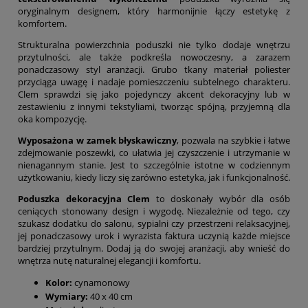
oryginalnym designem, który harmonijnie łączy estetykę z
komfortem.
Strukturalna powierzchnia poduszki nie tylko dodaje wnętrzu
przytulności, ale także podkreśla nowoczesny, a zarazem
ponadczasowy styl aranżacji. Grubo tkany materiał poliester
przyciąga uwagę i nadaje pomieszczeniu subtelnego charakteru.
Clem sprawdzi się jako pojedynczy akcent dekoracyjny lub w
zestawieniu z innymi tekstyliami, tworząc spójną, przyjemną dla
oka kompozycję.
Wyposażona w zamek błyskawiczny
, pozwala na szybkie i łatwe
zdejmowanie poszewki, co ułatwia jej czyszczenie i utrzymanie w
nienagannym stanie. Jest to szczególnie istotne w codziennym
użytkowaniu, kiedy liczy się zarówno estetyka, jak i funkcjonalność.
Poduszka dekoracyjna Clem
to doskonały wybór dla osób
ceniących stonowany design i wygodę. Niezależnie od tego, czy
szukasz dodatku do salonu, sypialni czy przestrzeni relaksacyjnej,
jej ponadczasowy urok i wyrazista faktura uczynią każde miejsce
bardziej przytulnym. Dodaj ją do swojej aranżacji, aby wnieść do
wnętrza nutę naturalnej elegancji i komfortu.
Kolor:
cynamonowy
Wymiary:
40 x 40 cm