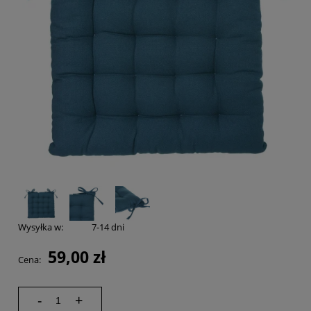
Wysyłka w:
7-14 dni
59,00 zł
Cena:
-
+