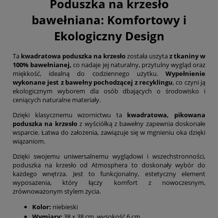
Poduszka na krzesło
bawełniana: Komfortowy i
Ekologiczny Design
Ta
kwadratowa poduszka na krzesło
została uszyta
z tkaniny w
100% bawełnianej,
co nadaje jej naturalny, przytulny wygląd oraz
miękkość, idealną do codziennego użytku.
Wypełnienie
wykonane jest z bawełny pochodzącej z recyklingu
, co czyni ją
ekologicznym wyborem dla osób dbających o środowisko i
ceniących naturalne materiały.
Dzięki klasycznemu wzornictwu ta
kwadratowa, pikowana
poduszka na krzesło
z wyściółką z bawełny zapewnia doskonałe
wsparcie. Łatwa do założenia, zawiązuje się w mgnieniu oka dzięki
wiązaniom.
Dzięki swojemu uniwersalnemu wyglądowi i wszechstronności,
poduszka na krzesło od Atmosphera to doskonały wybór do
każdego wnętrza. Jest to funkcjonalny, estetyczny element
wyposażenia, który łączy komfort z nowoczesnym,
zrównoważonym stylem życia.
Kolor:
niebieski
Wymiary:
38 x 38 cm, wysokość 6 cm