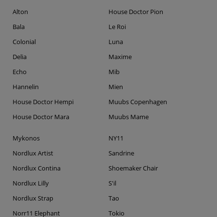
Alton
House Doctor Pion
Bala
Le Roi
Colonial
Luna
Delia
Maxime
Echo
Mib
Hannelin
Mien
House Doctor Hempi
Muubs Copenhagen
House Doctor Mara
Muubs Mame
Mykonos
NY11
Nordlux Artist
Sandrine
Nordlux Contina
Shoemaker Chair
Nordlux Lilly
S'il
Nordlux Strap
Tao
Norr11 Elephant
Tokio