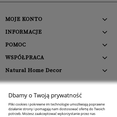
MOJE KONTO
INFORMACJE
POMOC
WSPÓŁPRACA
Natural Home Decor
Dbamy o Twoją prywatność
Natural Home Decor | E-mail: sklep at naturalhomedecor.pl | Tel.:
Pliki cookies i pokrewne im technologie umożliwiają poprawne
507 707 299
| NIP: 7971800592 | REGON: 381429127
działanie strony i pomagają nam dostosować ofertę do Twoich
potrzeb. Możesz zaakceptować wykorzystanie przez nas
Copyright © 2026 - Naturalhomedecor.pl