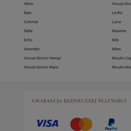
Alton
House Doc
Bala
Le Roi
Colonial
Luna
Delia
Maxime
Echo
Mib
Hannelin
Mien
House Doctor Hempi
Muubs Co
House Doctor Mara
Muubs M