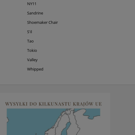
NY11
Sandrine
Shoemaker Chair
S'il
Tao
Tokio
Valley
Whipped