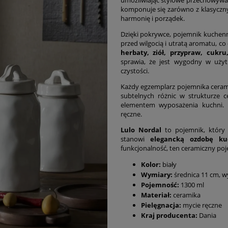
komponuje się zarówno z klasyczn
harmonię i porządek.
Dzięki pokrywce, pojemnik kuche
przed wilgocią i utratą aromatu, c
herbaty, ziół, przypraw, cukru
sprawia, że jest wygodny w użyt
czystości.
Każdy egzemplarz pojemnika cerami
subtelnych różnic w strukturze 
elementem wyposażenia kuchni. 
ręczne.
Lulo Nordal
to pojemnik, który
stanowi
elegancką ozdobę kuc
funkcjonalność, ten ceramiczny po
Kolor:
biały
Wymiary:
średnica 11 cm, 
Pojemność:
1300 ml
Materiał:
ceramika
Pielęgnacja:
mycie ręczne
Kraj producenta:
Dania