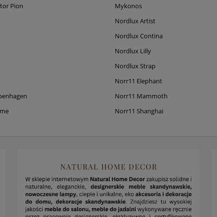
tor Pion
Mykonos
Nordlux Artist
Nordlux Contina
Nordlux Lilly
Nordlux Strap
Norr11 Elephant
penhagen
Norr11 Mammoth
ame
Norr11 Shanghai