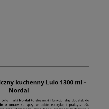
czny kuchenny Lulo 1300 ml -
Nordal
 Lulo
marki
Nordal
to elegancki i funkcjonalny dodatek do
nie z ceramiki
, łączy w sobie estetykę i praktyczność,
nie produktów spożywczych. Jego subtelny design doskonale