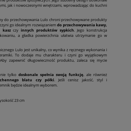
ymi, jak i nowoczesnymi wnętrzami, wprowadzając do kuchni
nny do przechowywania Lulo chroni przechowywane produkty
o czyni go idealnym rozwiązaniem
do przechowywania kawy,
, kasz
czy
innych produktów sypkich
. Jego konstrukcja
kowaniu, a gładka powierzchnia ułatwia utrzymanie go w
cznego Lulo jest unikalny, co wynika z ręcznego wykonania i
ceramiki. To dodaje mu charakteru i czyni go wyjątkowym
Aby zapewnić długowieczność produktu, zaleca się mycie
 nie tylko
doskonale spełnia swoją funkcję
, ale również
hennego blatu czy półki
. Jeśli cenisz jakość, styl i
jemnik będzie idealnym wyborem.
wysokość 23 cm