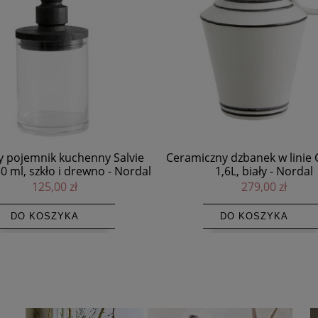
zny dzbanek w linie Capparis
Ceramiczne kieliszki w linie
1,6L, biały - Nordal
białe, 2 szt - Nordal
279,00 zł
235,00 zł
DO KOSZYKA
DO KOSZYKA