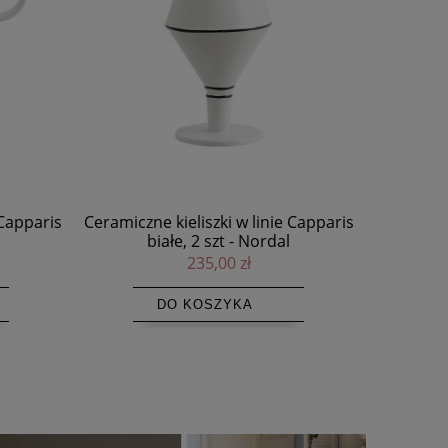
 Capparis
Ceramiczne kieliszki w linie Capparis
Taca d
terakota, 2 szt - Nordal
Flectio
235,00 zł
DO KOSZYKA