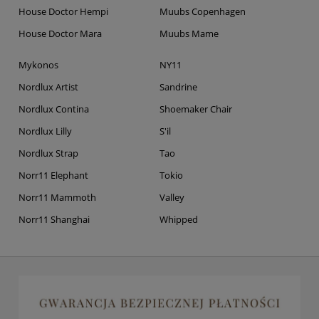
House Doctor Hempi
Muubs Copenhagen
House Doctor Mara
Muubs Mame
Mykonos
NY11
Nordlux Artist
Sandrine
Nordlux Contina
Shoemaker Chair
Nordlux Lilly
S'il
Nordlux Strap
Tao
Norr11 Elephant
Tokio
Norr11 Mammoth
Valley
Norr11 Shanghai
Whipped