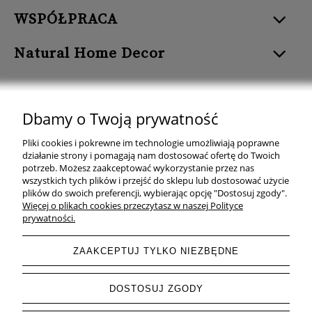
WSPÓŁPRACA
Natural Home Decor
Dbamy o Twoją prywatność
Natural Home Decor | E-mail: sklep at naturalhomedecor.pl | Tel.:
Pliki cookies i pokrewne im technologie umożliwiają poprawne
507 707 299
| NIP: 7971800592 | REGON: 381429127
działanie strony i pomagają nam dostosować ofertę do Twoich
potrzeb. Możesz zaakceptować wykorzystanie przez nas
Copyright © 2026 - Naturalhomedecor.pl
wszystkich tych plików i przejść do sklepu lub dostosować użycie
plików do swoich preferencji, wybierając opcję "Dostosuj zgody".
Więcej o plikach cookies przeczytasz w naszej Polityce
prywatności.
pokaż pełną wersję strony
ZAAKCEPTUJ TYLKO NIEZBĘDNE
Sklep internetowy Shoper.pl
DOSTOSUJ ZGODY