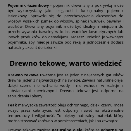
Pojemnik łazienkowy
- pojemnik drewniany z pokrywką może
być wykorzystany jako elegancki i funkcjonalny pojemnik
łazienkowy. Sprawdzi się do przechowywania akcesoriów do
włosów, wszelkich gumek do włosów, spinek i wsuwek, bawełny i
wacików. Drewniany pojemnik może być idealnym miejscem do
przechowywania bawełny w kulce, wacików kosmetycznych lub
innych produktów do demakijażu. Możesz umieścić je wewnątrz
pojemnika, aby mieć je zawsze pod ręką, a jednocześnie dodasz
naturalny akcent do łazienki.
Drewno tekowe, warto wiedzieć
Drewno tekowe
uważane jest za jeden z najlepszych gatunków
drewna, jeden z najtwardszych na świecie. Zawiera naturalne oleje,
dzięki czemu nie wchłania wody i nie wchodzi w reakcje z
substancjami chemicznymi. Drewno tekowe jest odporne na
zabrudzenia i plamy.
Teak
ma wysoką zawartość oleju ochronnego, dzięki czemu może
służyć przez całe życie. Jest odporny nawet na ekstremalne
temperatury i wilgotność. To piękny naturalny materiał, który
można stosować zarówno w pomieszczeniach, jak i na zewnątrz.
Drewno tekowe zawiera
n
aturalne oleje
, które są
odporne na