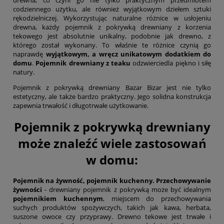
drewna, co czyni go nie tylko praktycznym przedmiotem
codziennego użytku, ale również wyjątkowym dziełem sztuki
rękodzielniczej. Wykorzystując naturalne różnice w usłojeniu
drewna, każdy pojemnik z pokrywką drewniany z korzenia
tekowego jest absolutnie unikalny, podobnie jak drewno, z
którego został wykonany. To właśnie te różnice czynią go
naprawdę
wyjątkowym, a wręcz unikatowym dodatkiem do
domu
.
Pojemnik drewniany z teaku
odzwierciedla piękno i siłę
natury.
Pojemnik z pokrywką drewniany Bazar Bizar jest nie tylko
estetyczny, ale także bardzo praktyczny. Jego solidna konstrukcja
zapewnia trwałość i długotrwałe użytkowanie.
Pojemnik z pokrywką drewniany
może znaleźć wiele zastosowań
w domu:
Pojemnik na żywność, pojemnik kuchenny. Przechowywanie
żywności
- drewniany pojemnik z pokrywką może być idealnym
pojemnikiem kuchennym
, miejscem do przechowywania
suchych produktów spożywczych, takich jak kawa, herbata,
suszone owoce czy przyprawy. Drewno tekowe jest trwałe i