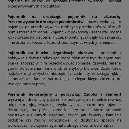
odporne na wilgoć, co pozwala utrzymać świeżość i aromat
przechowywanych produktów.
Pojemnik na drobiazgi, pojemnik na biżuterię.
Przechowywanie drobnych przedmiotów
- możesz wykorzystać
pojemnik do przechowywania drobnych przedmiotów w różnych
pomieszczeniach domu. Pojemnik z pokrywką Bazar Bizar można
wykorzystać na biżuterię, klucze, monety, guziki, igły do szycia czy
inne drobne akcesoria, które chcesz trzymać w jednym miejscu.
Pojemnik na biurko. Organizacja biurowa
– pojemnik z
pokrywką z drewna tekowego może również służyć do organizacji
biurka. Możesz w nim przechowywać spinacze, zszywki, baterie,
gumki do ścierania i inne drobne artykuły biurowe. Dzięki temu
będziesz miał wszystkie niezbędne przedmioty w zasięgu ręki, a
jednocześnie dodasz naturalnego i eleganckiego akcentu do
swojego miejsca pracy.
Pojemnik dekoracyjny z pokrywką
.
Ozdoba i element
wystroju
- drewniany pojemnik z pokrywką może pełnić również
rolę dekoracyjną. Możesz go wykorzystać jako ozdobny pojemnik
dekoracyjny na półce, komodzie czy stole. Może stanowić
podstawę dla innych dekoracji, takich jak świeczki, kamienie
ozdobne czy rośliny doniczkowe. To doskonały sposób na
wprowadzenie przyjemnego, naturalnego akcentu do wnętrza.