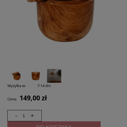
Wysyłka w:
7-14 dni
149,00 zł
Cena:
-
+
DO KOSZYKA