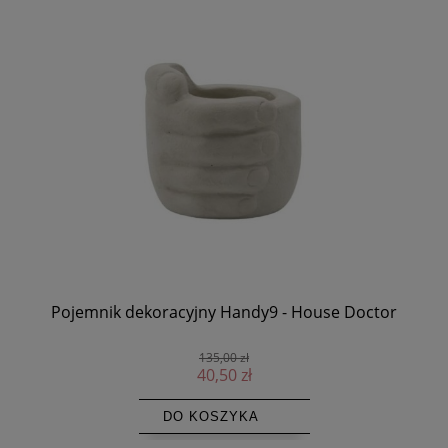
Pojemnik dekoracyjny Handy9 - House Doctor
F
135,00 zł
40,50 zł
DO KOSZYKA