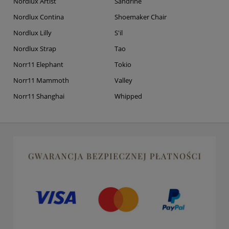
Nordlux Artist
Sandrine
Nordlux Contina
Shoemaker Chair
Nordlux Lilly
S'il
Nordlux Strap
Tao
Norr11 Elephant
Tokio
Norr11 Mammoth
Valley
Norr11 Shanghai
Whipped