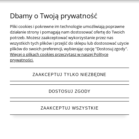
Dbamy o Twoją prywatność
Natural Home Decor | E-mail: sklep at naturalhomedecor.pl | Tel.:
Pliki cookies i pokrewne im technologie umożliwiają poprawne
507 707 299
| NIP: 7971800592 | REGON: 381429127
działanie strony i pomagają nam dostosować ofertę do Twoich
potrzeb. Możesz zaakceptować wykorzystanie przez nas
Copyright © 2026 - Naturalhomedecor.pl
wszystkich tych plików i przejść do sklepu lub dostosować użycie
plików do swoich preferencji, wybierając opcję "Dostosuj zgody".
Więcej o plikach cookies przeczytasz w naszej Polityce
prywatności.
pokaż pełną wersję strony
ZAAKCEPTUJ TYLKO NIEZBĘDNE
Sklep internetowy Shoper.pl
DOSTOSUJ ZGODY
ZAAKCEPTUJ WSZYSTKIE
Letnia Wyprzedaż do -85 % trwa ▶ odkryj swoje
okazje