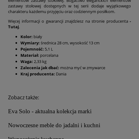
elementów zastawy stołowej. Bogactwo eleganckich elementów
zastawy stołowej dostępnych w tej serii dodaje wyjątkowego
charakteru każdemu przyjęciu oraz codziennym posiłkom.
Więcej informacji o gwarancji znajdziesz na stronie producenta
-
Tutaj
.
Kolor:
biały
Wymiary:
średnica 28 cm, wysokość 13 cm
Pojemność:
5,1 L
Materiał:
porcelana
Waga:
2,33 kg
Zalecenia jak dbać:
można myć w zmywarce
Kraj producenta:
Dania
Zobacz także:
Eva Solo - aktualna kolekcja marki
Nowoczesne meble do jadalni i kuchni