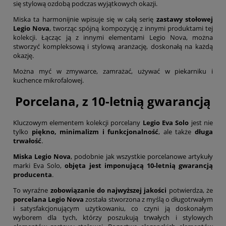
się stylową ozdobą podczas wyjątkowych okazji.
Miska ta harmonijnie wpisuje się w całą serię
zastawy stołowej
Legio Nova
, tworząc spójną kompozycję z innymi produktami tej
kolekcji. Łącząc ją z innymi elementami Legio Nova, można
stworzyć kompleksową i stylową aranżację, doskonałą na każdą
okazję.
Można myć w zmywarce, zamrażać, używać w piekarniku i
kuchence mikrofalowej.
Porcelana, z 10-letnią gwarancją
Kluczowym elementem kolekcji porcelany
Legio Eva Solo
jest nie
tylko
piękno, minimalizm i funkcjonalność
, ale także
długa
trwałość
.
Miska Legio Nova
, podobnie jak wszystkie porcelanowe artykuły
marki Eva Solo,
objęta jest imponującą 10-letnią gwarancją
producenta
.
To wyraźne
zobowiązanie do najwyższej jakości
potwierdza, że
porcelana Legio Nova
została stworzona z myślą o długotrwałym
i satysfakcjonującym użytkowaniu, co czyni ją doskonałym
wyborem dla tych, którzy poszukują trwałych i stylowych