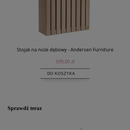
Maselniczka porcelanowa Legio Nova, biała - Eva
E
Solo
129,00 zł
DO KOSZYKA
Sprawdź teraz